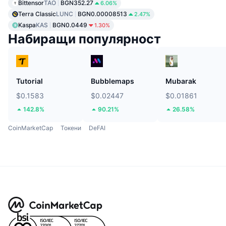
Bittensor
TAO
BGN352.27
6.06%
Terra Classic
LUNC
BGN0.00008513
2.47%
Kaspa
KAS
BGN0.0449
1.30%
Набиращи популярност
Tutorial
Bubblemaps
Mubarak
$0.1583
$0.02447
$0.01861
142.8%
90.21%
26.58%
CoinMarketCap
Токени
DeFAI