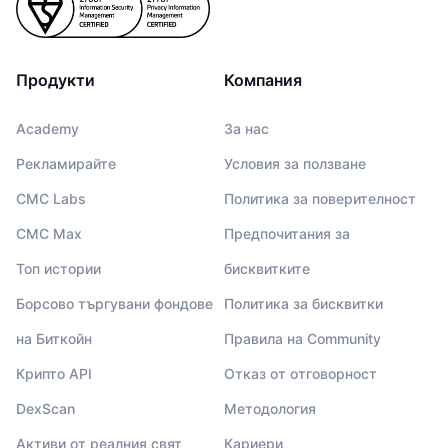
Продукти
Компания
Academy
За нас
Рекламирайте
Условия за ползване
CMC Labs
Политика за поверителност
CMC Max
Предпочитания за
Топ истории
бисквитките
Борсово търгувани фондове
Политика за бисквитки
на Биткойн
Правила на Community
Крипто API
Отказ от отговорност
DexScan
Методология
Активи от реалния свят
Кариери