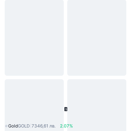
Популярни активи от реалния
свят
Gold
GOLD
7346,61 лв.
2.07%