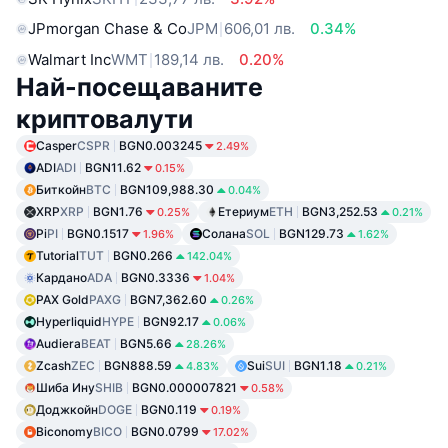
JPmorgan Chase & Co
JPM
606,01 лв.
0.34%
Walmart Inc
WMT
189,14 лв.
0.20%
Най-посещаваните
криптовалути
Casper
CSPR
BGN0.003245
2.49%
ADI
ADI
BGN11.62
0.15%
Биткойн
BTC
BGN109,988.30
0.04%
XRP
XRP
BGN1.76
Етериум
ETH
BGN3,252.53
0.25%
0.21%
Pi
PI
BGN0.1517
Солана
SOL
BGN129.73
1.96%
1.62%
Tutorial
TUT
BGN0.266
142.04%
Кардано
ADA
BGN0.3336
1.04%
PAX Gold
PAXG
BGN7,362.60
0.26%
Hyperliquid
HYPE
BGN92.17
0.06%
Audiera
BEAT
BGN5.66
28.26%
Zcash
ZEC
BGN888.59
Sui
SUI
BGN1.18
4.83%
0.21%
Шиба Ину
SHIB
BGN0.000007821
0.58%
Доджкойн
DOGE
BGN0.119
0.19%
Biconomy
BICO
BGN0.0799
17.02%