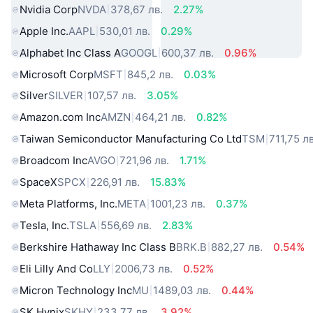
Nvidia Corp
NVDA
378,67 лв.
2.27%
Apple Inc.
AAPL
530,01 лв.
0.29%
Alphabet Inc Class A
GOOGL
600,37 лв.
0.96%
Microsoft Corp
MSFT
845,2 лв.
0.03%
Silver
SILVER
107,57 лв.
3.05%
Amazon.com Inc
AMZN
464,21 лв.
0.82%
Taiwan Semiconductor Manufacturing Co Ltd
TSM
711,75 лв
Broadcom Inc
AVGO
721,96 лв.
1.71%
SpaceX
SPCX
226,91 лв.
15.83%
Meta Platforms, Inc.
META
1001,23 лв.
0.37%
Tesla, Inc.
TSLA
556,69 лв.
2.83%
Berkshire Hathaway Inc Class B
BRK.B
882,27 лв.
0.54%
Eli Lilly And Co
LLY
2006,73 лв.
0.52%
Micron Technology Inc
MU
1489,03 лв.
0.44%
SK Hynix
SKHY
233,77 лв.
3.92%