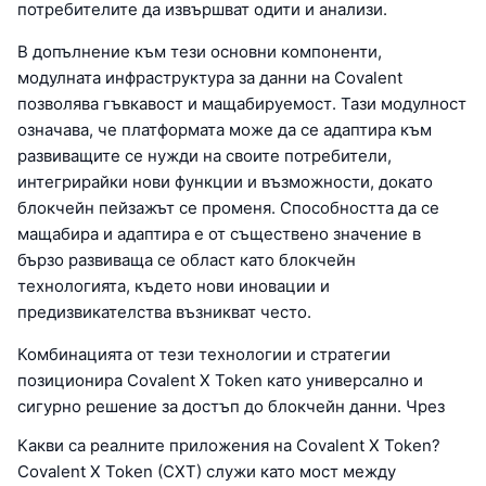
потребителите да извършват одити и анализи.
В допълнение към тези основни компоненти,
модулната инфраструктура за данни на Covalent
позволява гъвкавост и мащабируемост. Тази модулност
означава, че платформата може да се адаптира към
развиващите се нужди на своите потребители,
интегрирайки нови функции и възможности, докато
блокчейн пейзажът се променя. Способността да се
мащабира и адаптира е от съществено значение в
бързо развиваща се област като блокчейн
технологията, където нови иновации и
предизвикателства възникват често.
Комбинацията от тези технологии и стратегии
позиционира Covalent X Token като универсално и
сигурно решение за достъп до блокчейн данни. Чрез
Какви са реалните приложения на Covalent X Token?
Covalent X Token (CXT) служи като мост между