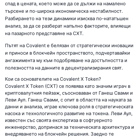
спад в цената, което може да се дължи на намалено
търсене и по-широка икономическа нестабилност.
Разбирането на тези динамики изисква по-нататъшен
анализ, за да се разберат напълно факторите, влияещи
на пазарното представяне на CXT.
Пътят на Covalent е белязан от стратегически иновации
и приноси в блокчейн пространството, подчертавайки
ангажимента му към подобряване на достъпността и
полезността на данните в децентрализирания свят.
Кои са основателите на Covalent X Token?
Covalent X Token (CXT) се появява като значим играч в
криптовалутния пейзаж, съосноваван от Ганеш Свами и
Леви Аул. Ганеш Свами, с опит в областта на науката за
данни и анализа, играе ключова роля в стратегическата
насока и технологичното развитие на токена. Леви Аул,
известен със своята експертиза в софтуерното
инженерство, допринася за техническата архитектура и
внедряването на блокчейн решения. Заедно те