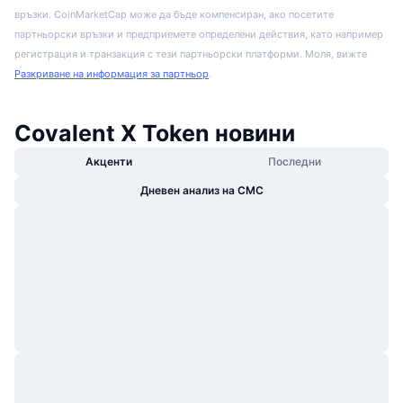
връзки. CoinMarketCap може да бъде компенсиран, ако посетите
партньорски връзки и предприемете определени действия, като например
регистрация и транзакция с тези партньорски платформи. Моля, вижте
Разкриване на информация за партньор
.
Covalent X Token новини
Акценти
Последни
Дневен анализ на CMC