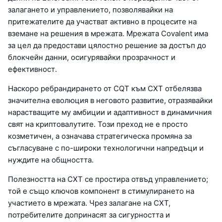
залагането и управлението, позволявайки на
притежателите да участват активно в процесите на
вземане на решения в мрежата. Мрежата Covalent има
за цел да предостави цялостно решение за достъп до
блокчейн данни, осигурявайки прозрачност и
ефективност.
Наскоро ребрандирането от CQT към CXT отбелязва
значителна еволюция в неговото развитие, отразявайки
нарастващите му амбиции и адаптивност в динамичния
свят на криптовалутите. Този преход не е просто
козметичен, а означава стратегическа промяна за
съгласуване с по-широки технологични напредъци и
нуждите на общността.
Полезността на CXT се простира отвъд управлението;
той е също ключов компонент в стимулирането на
участието в мрежата. Чрез залагане на CXT,
потребителите допринасят за сигурността и