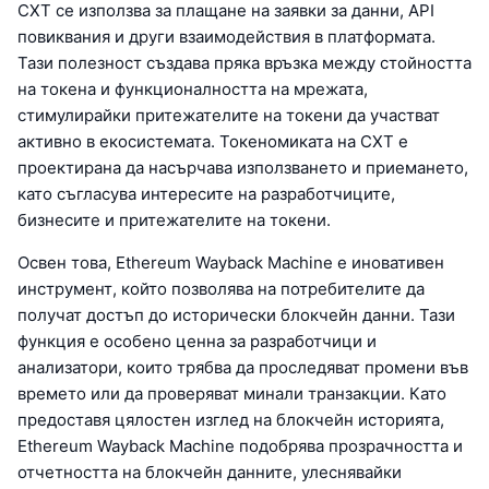
CXT се използва за плащане на заявки за данни, API
повиквания и други взаимодействия в платформата.
Тази полезност създава пряка връзка между стойността
на токена и функционалността на мрежата,
стимулирайки притежателите на токени да участват
активно в екосистемата. Токеномиката на CXT е
проектирана да насърчава използването и приемането,
като съгласува интересите на разработчиците,
бизнесите и притежателите на токени.
Освен това, Ethereum Wayback Machine е иновативен
инструмент, който позволява на потребителите да
получат достъп до исторически блокчейн данни. Тази
функция е особено ценна за разработчици и
анализатори, които трябва да проследяват промени във
времето или да проверяват минали транзакции. Като
предоставя цялостен изглед на блокчейн историята,
Ethereum Wayback Machine подобрява прозрачността и
отчетността на блокчейн данните, улеснявайки