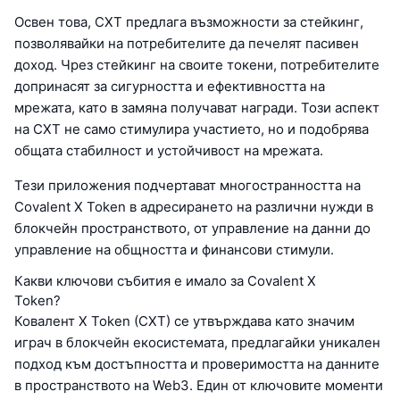
Освен това, CXT предлага възможности за стейкинг,
позволявайки на потребителите да печелят пасивен
доход. Чрез стейкинг на своите токени, потребителите
допринасят за сигурността и ефективността на
мрежата, като в замяна получават награди. Този аспект
на CXT не само стимулира участието, но и подобрява
общата стабилност и устойчивост на мрежата.
Тези приложения подчертават многостранността на
Covalent X Token в адресирането на различни нужди в
блокчейн пространството, от управление на данни до
управление на общността и финансови стимули.
Какви ключови събития е имало за Covalent X
Token?
Ковалент X Token (CXT) се утвърждава като значим
играч в блокчейн екосистемата, предлагайки уникален
подход към достъпността и проверимостта на данните
в пространството на Web3. Един от ключовите моменти