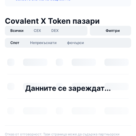
Covalent X Token пазари
Всички
CEX
DEX
Филтри
Спот
Непрекъснати
фючърси
Данните се зареждат...
Отказ от отговорност: Тази страница може да съдържа партньорски