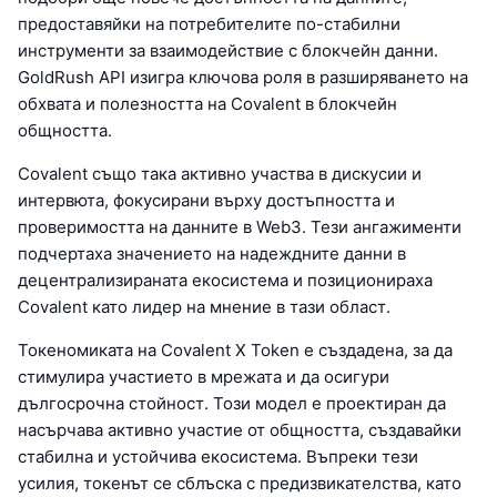
предоставяйки на потребителите по-стабилни
инструменти за взаимодействие с блокчейн данни.
GoldRush API изигра ключова роля в разширяването на
обхвата и полезността на Covalent в блокчейн
общността.
Covalent също така активно участва в дискусии и
интервюта, фокусирани върху достъпността и
проверимостта на данните в Web3. Тези ангажименти
подчертаха значението на надеждните данни в
децентрализираната екосистема и позиционираха
Covalent като лидер на мнение в тази област.
Токеномиката на Covalent X Token е създадена, за да
стимулира участието в мрежата и да осигури
дългосрочна стойност. Този модел е проектиран да
насърчава активно участие от общността, създавайки
стабилна и устойчива екосистема. Въпреки тези
усилия, токенът се сблъска с предизвикателства, като