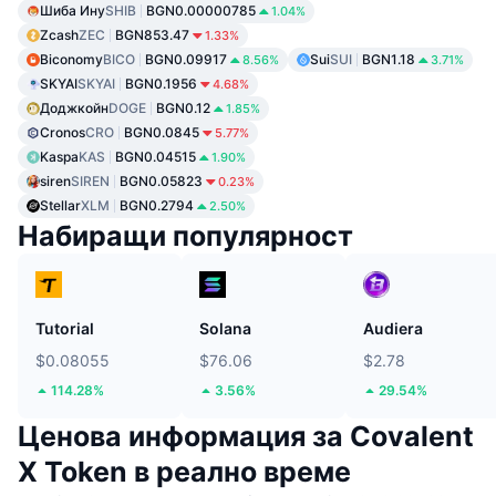
Шиба Ину
SHIB
BGN0.00000785
1.04%
Zcash
ZEC
BGN853.47
1.33%
Biconomy
BICO
BGN0.09917
Sui
SUI
BGN1.18
8.56%
3.71%
SKYAI
SKYAI
BGN0.1956
4.68%
Доджкойн
DOGE
BGN0.12
1.85%
Cronos
CRO
BGN0.0845
5.77%
Kaspa
KAS
BGN0.04515
1.90%
siren
SIREN
BGN0.05823
0.23%
Stellar
XLM
BGN0.2794
2.50%
Набиращи популярност
Tutorial
Solana
Audiera
$0.08055
$76.06
$2.78
114.28%
3.56%
29.54%
Ценова информация за Covalent
X Token в реално време