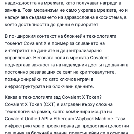
надеждността на мрежата, като получават награди в
замяна. Този механизъм не само укрепва мрежата, но и
насърчава създаването на здравословна екосистема, в
която достъпността до данни е приоритет.
В по-широкия контекст на блокчейн технологията,
токенът Covalent X е пример за сливането на
интегритет на данните и децентрализирано
управление. Неговата роля в мрежата Covalent
подчертава важността на надеждния достъп до данни в
постоянно развиващия се свят на криптовалутите,
позиционирайки го като ключов играч в
инфраструктурата на блокчейн данните.
Каква е технологията зад Covalent X Token?
Covalent X Token (CXT) е изграден върху сложна
технологична рамка, която комбинира мощта на
Covalent Unified API и Ethereum Wayback Machine. Тази
инфраструктура е проектирана да предоставя цялостни
решения за блокчейн данни, превръщайки се в основен