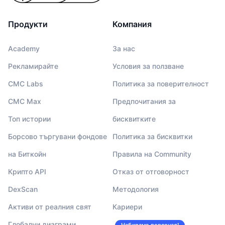
Продукти
Компания
Academy
За нас
Рекламирайте
Условия за ползване
CMC Labs
Политика за поверителност
CMC Max
Предпочитания за
Топ истории
бисквитките
Борсово търгувани фондове
Политика за бисквитки
на Биткойн
Правила на Community
Крипто API
Отказ от отговорност
DexScan
Методология
Активи от реалния свят
Кариери
Глобални диаграми