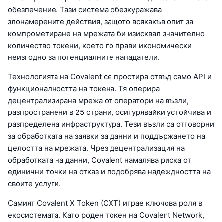
обезпечение. Тази система обезкуражава
злонамерените действия, защото всякакъв опит за
компрометиране на мрежата би изисквал значително
количество токени, което го прави икономически
неизгодно за потенциалните нападатели.
Технологията на Covalent се простира отвъд само API и
функционалността на токена. Тя оперира
децентрализирана мрежа от оператори на възли,
разпространени в 25 страни, осигурявайки устойчива и
разпределена инфраструктура. Тези възли са отговорни
за обработката на заявки за данни и поддържането на
целостта на мрежата. Чрез децентрализация на
обработката на данни, Covalent намалява риска от
единични точки на отказ и подобрява надеждността на
своите услуги.
Самият Covalent X Token (CXT) играе ключова роля в
екосистемата. Като роден токен на Covalent Network,