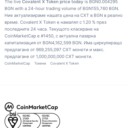
The live
Covalent X Token price today
is BGN0.004295
BGN with a 24-hour trading volume of BGN155,760 BGN.
Ние актуализираме нашата цена на CXT в BGN в реално
време.
Covalent X Token е намалял с 1.20 % през
последните 24 часа.
Текущото класиране на
CoinMarketCap е #1450, с актуална пазарна
капитализация от BGN4,162,599 BGN.
Има циркулиращо
предлагане от 969,255,097 CXT монети
и макс.
предлагане от 1,000,000,000 CXT монети.
CoinMarketCap
Токени
Covalent X Token