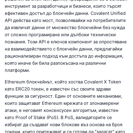
инструмент за разработчици и бизнеси, които търсят
ефективен достъп до блокчейн данни. Covalent Unified
API действа като мост, позволявайки на потребителите
да извличат данни от множество блокчейни без нужда
от сложно програмиране или дълбоки технически
познания. Този API е ключов компонент за опростяване
на взаимодействието с блокчейн данни, предлагайки
рационализиран подход към достъпа до информация,
която иначе би била разпокъсана на различни
платформи.
Ethereum блокчейнът, който хоства Covalent X Token
като ERC20 токен, е известен със своите здрави
функции за сигурност. Един от основните механизми,
които защитават Ethereum мрежата от злонамерени
атаки, е неговият консенсусен алгоритъм, известен
като Proof of Stake (PoS). В PoS, валидаторите се
избират да създават нови блокове въз основа на броя
токени, които притежават и са готови да "залагат" като