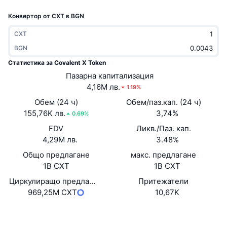
Набиращи популярност
Крипто ETF-и
Конвертор от CXT в BGN
Научете повече
CMC MCP
Ново
Борсово търгувани фондове на Биткойн
CXT
x402
Новини
BGN
Крипто
Борсово търгувани фондове на Етериум
Статистика за Covalent X Token
Academy
Пазарна капитализация
Политика
4,16M лв.
1.19%
Технически анализ
Изследвания
Обем (24 ч)
Обем/паз.кап. (24 ч)
Спорт
155,76K лв.
3,74%
RSI
Видеоклипове
0.69%
FDV
Ликв./Паз. кап.
Финанси
MACD
Терминологичен речник
4,29M лв.
3.48%
Общо предлагане
Технологии
макс. предлагане
1B CXT
1B CXT
Деривати
Кампании
Циркулиращо предлагане
Притежатели
NFT
969,25M CXT
10,67K
Преглед
Airdrop събития
Обща NFT статистика
Уебсайт
Website
Ликвидации
Диамантени награди