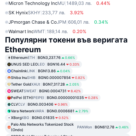
Micron Technology Inc
MU
1489,03 лв.
0.44%
SK Hynix
SKHY
233,77 лв.
3.92%
JPmorgan Chase & Co
JPM
606,01 лв.
0.34%
Walmart Inc
WMT
189,14 лв.
0.20%
Популярни токени във веригата
Ethereum
Ethereum
ETH
BGN3,237.76
0.66%
UNUS SED LEO
LEO
BGN16.44
0.33%
Chainlink
LINK
BGN13.86
0.04%
Shiba Inu
SHIB
BGN0.000007854
0.82%
Tether Gold
XAUt
BGN7,317.28
2.05%
SWEAT
SWEAT
BGN0.0004731
8.42%
PeiPei (ETH)
PEIPEI
BGN0.00000001035
0.28%
CLV
CLV
BGN0.003406
0.96%
Vara Network
VARA
BGN0.0006681
2.79%
XBorg
XBG
BGN0.01835
0.52%
Palo Alto Networks Tokenized Stock
PANWon
BGN612.78
0.46%
(Ondo)