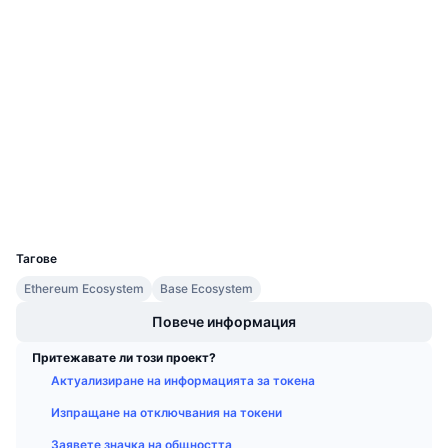
Социални медии
Предстоящи продажби
Проценти на финансиране
Научете и спечелете
0x7abc...602c4d
Договори
Календари
Одити
ICO календар
etherscan.io
Експлоръри
Календар на събитията
Портфейли
UCID
32526
Тагове
Ethereum Ecosystem
Base Ecosystem
Повече информация
Притежавате ли този проект?
Актуализиране на информацията за токена
Изпращане на отключвания на токени
Заявете значка на общността