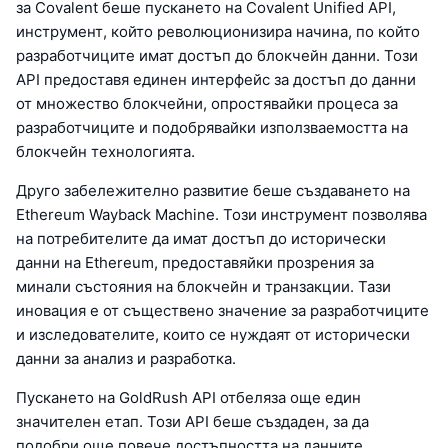
за Covalent беше пускането на Covalent Unified API,
инструмент, който революционизира начина, по който
разработчиците имат достъп до блокчейн данни. Този
API предоставя единен интерфейс за достъп до данни
от множество блокчейни, опростявайки процеса за
разработчиците и подобрявайки използваемостта на
блокчейн технологията.
Друго забележително развитие беше създаването на
Ethereum Wayback Machine. Този инструмент позволява
на потребителите да имат достъп до исторически
данни на Ethereum, предоставяйки прозрения за
минали състояния на блокчейн и транзакции. Тази
иновация е от съществено значение за разработчиците
и изследователите, които се нуждаят от исторически
данни за анализ и разработка.
Пускането на GoldRush API отбеляза още един
значителен етап. Този API беше създаден, за да
подобри още повече достъпността на данните,