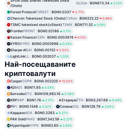
SPDR Gold Shares Tokenized Stock
GLDon
BGN673.34
3.13%
(Ondo)
Forest Protocol
FOREST
BGN0.0337
2.77%
Chevron Tokenized Stock (Ondo)
CVXon
BGN323.22
0.99%
TSMC tokenized stock(xStock)
TSMX
BGN711.52
0.19%
Frontier
FRONT
BGN0.02186
0.11%
Kaizen Finance
KZEN
BGN0.0003974
0.13%
XYRO
XYRO
BGN0.0002998
0.26%
Sharpe AI
SAI
BGN0.00152
2.52%
LightLink
LL
BGN0.002037
1.20%
Най-посещаваните
криптовалути
Casper
CSPR
BGN0.003225
15.52%
ADI
ADI
BGN11.65
0.04%
Биткойн
BTC
BGN109,982.16
0.39%
XRP
XRP
BGN1.76
Етериум
ETH
BGN3,247.68
2.17%
0.44%
Pi
PI
BGN0.1548
Солана
SOL
BGN128.79
3.52%
3.65%
Кардано
ADA
BGN0.3383
0.37%
PAX Gold
PAXG
BGN7,342.59
0.37%
Hyperliquid
HYPE
BGN92.80
0.93%