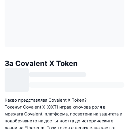
За Covalent X Token
Какво представлява Covalent X Token?
Токенът Covalent X (CXT) играе ключова роля в
мрежата Covalent, платформа, посветена на защитата и
подобряването на достъпността до историческите
данни на Ethereum. Този токен е неразделна част от