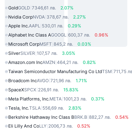
Gold
GOLD
7346,61 лв.
2.07%
Nvidia Corp
NVDA
378,67 лв.
2.27%
Apple Inc.
AAPL
530,01 лв.
0.29%
Alphabet Inc Class A
GOOGL
600,37 лв.
0.96%
Microsoft Corp
MSFT
845,2 лв.
0.03%
Silver
SILVER
107,57 лв.
3.05%
Amazon.com Inc
AMZN
464,21 лв.
0.82%
Taiwan Semiconductor Manufacturing Co Ltd
TSM
711,75 лв
Broadcom Inc
AVGO
721,96 лв.
1.71%
SpaceX
SPCX
226,91 лв.
15.83%
Meta Platforms, Inc.
META
1001,23 лв.
0.37%
Tesla, Inc.
TSLA
556,69 лв.
2.83%
Berkshire Hathaway Inc Class B
BRK.B
882,27 лв.
0.54%
Eli Lilly And Co
LLY
2006,73 лв.
0.52%