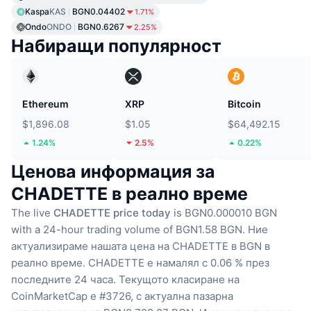
Kaspa
KAS
BGN0.04402
1.71%
Ondo
ONDO
BGN0.6267
2.25%
Набиращи популярност
Ethereum
XRP
Bitcoin
$1,896.08
$1.05
$64,492.15
1.24%
2.5%
0.22%
Ценова информация за
CHADETTE в реално време
The live
CHADETTE price today
is BGN0.000010 BGN
with a 24-hour trading volume of BGN1.58 BGN.
Ние
актуализираме нашата цена на CHADETTE в BGN в
реално време.
CHADETTE е намалял с 0.06 % през
последните 24 часа.
Текущото класиране на
CoinMarketCap е #3726, с актуална пазарна