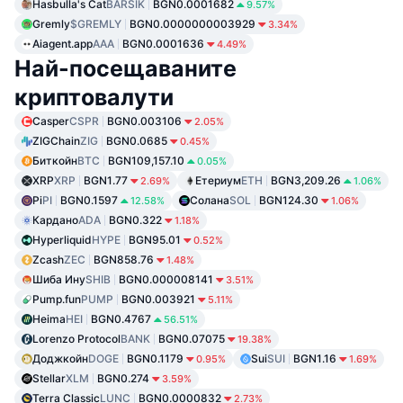
Hasbulla's Cat
BARSIK
BGN0.0001682
9.57%
Gremly
$GREMLY
BGN0.0000000003929
3.34%
Aiagent.app
AAA
BGN0.0001636
4.49%
Най-посещаваните
криптовалути
Casper
CSPR
BGN0.003106
2.05%
ZIGChain
ZIG
BGN0.0685
0.45%
Биткойн
BTC
BGN109,157.10
0.05%
XRP
XRP
BGN1.77
Етериум
ETH
BGN3,209.26
2.69%
1.06%
Pi
PI
BGN0.1597
Солана
SOL
BGN124.30
12.58%
1.06%
Кардано
ADA
BGN0.322
1.18%
Hyperliquid
HYPE
BGN95.01
0.52%
Zcash
ZEC
BGN858.76
1.48%
Шиба Ину
SHIB
BGN0.000008141
3.51%
Pump.fun
PUMP
BGN0.003921
5.11%
Heima
HEI
BGN0.4767
56.51%
Lorenzo Protocol
BANK
BGN0.07075
19.38%
Доджкойн
DOGE
BGN0.1179
Sui
SUI
BGN1.16
0.95%
1.69%
Stellar
XLM
BGN0.274
3.59%
Terra Classic
LUNC
BGN0.0000832
2.73%