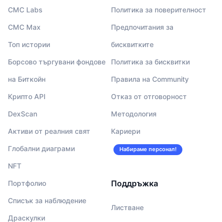
CMC Labs
Политика за поверителност
CMC Max
Предпочитания за
Топ истории
бисквитките
Борсово търгувани фондове
Политика за бисквитки
на Биткойн
Правила на Community
Крипто API
Отказ от отговорност
DexScan
Методология
Активи от реалния свят
Кариери
Глобални диаграми
Набираме персонал!
NFT
Поддръжка
Портфолио
Списък за наблюдение
Листване
Драскулки