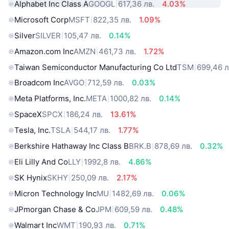
Alphabet Inc Class A
GOOGL
617,36 лв.
4.03%
Microsoft Corp
MSFT
822,35 лв.
1.09%
Silver
SILVER
105,47 лв.
0.14%
Amazon.com Inc
AMZN
461,73 лв.
1.72%
Taiwan Semiconductor Manufacturing Co Ltd
TSM
699,46 л
Broadcom Inc
AVGO
712,59 лв.
0.03%
Meta Platforms, Inc.
META
1000,82 лв.
0.14%
SpaceX
SPCX
186,24 лв.
13.61%
Tesla, Inc.
TSLA
544,17 лв.
1.77%
Berkshire Hathaway Inc Class B
BRK.B
878,69 лв.
0.32%
Eli Lilly And Co
LLY
1992,8 лв.
4.86%
SK Hynix
SKHY
250,09 лв.
2.17%
Micron Technology Inc
MU
1482,69 лв.
0.06%
JPmorgan Chase & Co
JPM
609,59 лв.
0.48%
Walmart Inc
WMT
190,93 лв.
0.71%