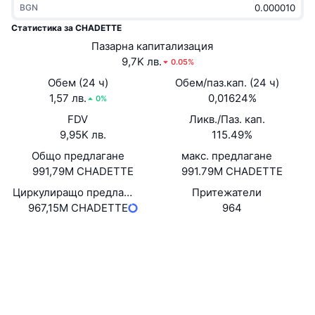
BGN
Набиращи популярност
Крипто ETF-и
Научете повече
CMC MCP
Статистика за CHADETTE
Ново
Пазарна капитализация
Борсово търгувани фондове на Биткойн
x402
Новини
9,7K лв.
0.05%
Крипто
Борсово търгувани фондове на Етериум
Обем (24 ч)
Обем/паз.кап. (24 ч)
Academy
1,57 лв.
0,01624%
0%
Политика
FDV
Ликв./Паз. кап.
Технически анализ
Изследвания
9,95K лв.
115.49%
Спорт
Общо предлагане
макс. предлагане
RSI
Видеоклипове
991,79M CHADETTE
991.79M CHADETTE
Финанси
MACD
Циркулиращо предлагане
Притежатели
Терминологичен речник
967,15M CHADETTE
964
Технологии
Уебсайт
Website
Деривати
Кампании
Социални медии
NFT
Преглед
Договори
3pGyE8...3Xmoon
Airdrop събития
2.7
Рейтинг (CertiK)
Обща NFT статистика
Ликвидации
Експлоръри
solscan.io
Диамантени награди