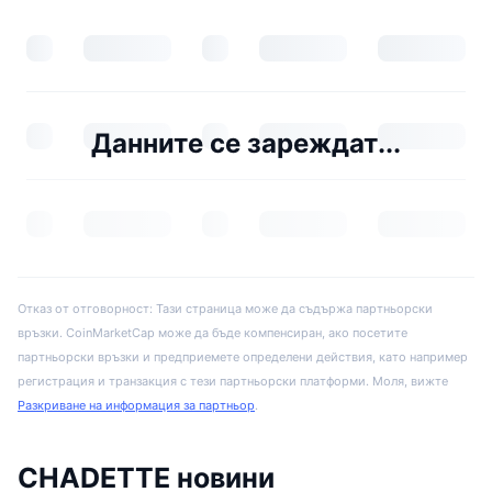
Данните се зареждат...
Отказ от отговорност: Тази страница може да съдържа партньорски
връзки. CoinMarketCap може да бъде компенсиран, ако посетите
партньорски връзки и предприемете определени действия, като например
регистрация и транзакция с тези партньорски платформи. Моля, вижте
Разкриване на информация за партньор
.
CHADETTE новини