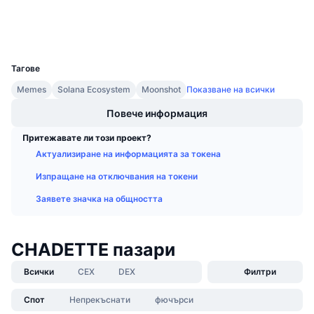
Предстоящи продажби
Портфейли
Проценти на финансиране
Научете и спечелете
UCID
36235
Календари
Тагове
Memes
Solana Ecosystem
Moonshot
Показване на всички
ICO календар
Повече информация
Календар на събитията
Притежавате ли този проект?
Актуализиране на информацията за токена
Изпращане на отключвания на токени
Заявете значка на общността
CHADETTE пазари
Всички
CEX
DEX
Филтри
Спот
Непрекъснати
фючърси