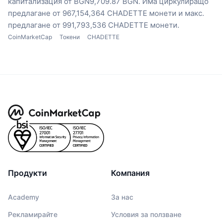
капитализация от BGN9,709.87 BGN.
Има циркулиращо
предлагане от 967,154,364 CHADETTE монети
и макс.
предлагане от 991,793,536 CHADETTE монети.
CoinMarketCap
Токени
CHADETTE
Продукти
Компания
Academy
За нас
Рекламирайте
Условия за ползване