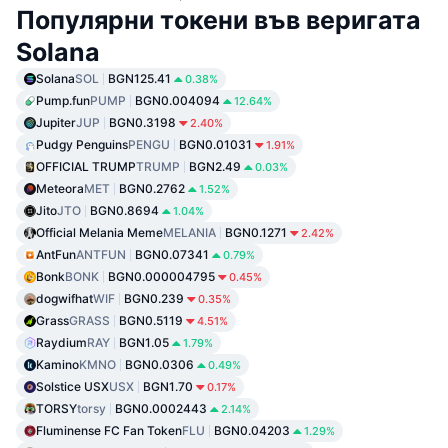
Популярни токени във веригата
Solana
Solana
SOL
BGN125.41
0.38%
Pump.fun
PUMP
BGN0.004094
12.64%
Jupiter
JUP
BGN0.3198
2.40%
Pudgy Penguins
PENGU
BGN0.01031
1.91%
OFFICIAL TRUMP
TRUMP
BGN2.49
0.03%
Meteora
MET
BGN0.2762
1.52%
Jito
JTO
BGN0.8694
1.04%
Official Melania Meme
MELANIA
BGN0.1271
2.42%
AntFun
ANTFUN
BGN0.07341
0.79%
Bonk
BONK
BGN0.000004795
0.45%
dogwifhat
WIF
BGN0.239
0.35%
Grass
GRASS
BGN0.5119
4.51%
Raydium
RAY
BGN1.05
1.79%
Kamino
KMNO
BGN0.0306
0.49%
Solstice USX
USX
BGN1.70
0.17%
TORSY
torsy
BGN0.0002443
2.14%
Fluminense FC Fan Token
FLU
BGN0.04203
1.29%