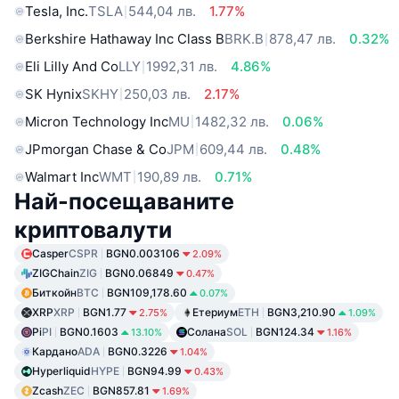
Tesla, Inc.
TSLA
544,04 лв.
1.77%
Berkshire Hathaway Inc Class B
BRK.B
878,47 лв.
0.32%
Eli Lilly And Co
LLY
1992,31 лв.
4.86%
SK Hynix
SKHY
250,03 лв.
2.17%
Micron Technology Inc
MU
1482,32 лв.
0.06%
JPmorgan Chase & Co
JPM
609,44 лв.
0.48%
Walmart Inc
WMT
190,89 лв.
0.71%
Най-посещаваните
криптовалути
Casper
CSPR
BGN0.003106
2.09%
ZIGChain
ZIG
BGN0.06849
0.47%
Биткойн
BTC
BGN109,178.60
0.07%
XRP
XRP
BGN1.77
Етериум
ETH
BGN3,210.90
2.75%
1.09%
Pi
PI
BGN0.1603
Солана
SOL
BGN124.34
13.10%
1.16%
Кардано
ADA
BGN0.3226
1.04%
Hyperliquid
HYPE
BGN94.99
0.43%
Zcash
ZEC
BGN857.81
1.69%