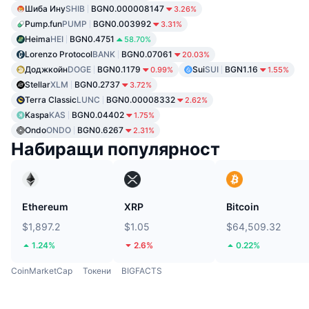
Шиба Ину
SHIB
BGN0.000008147
3.26%
Pump.fun
PUMP
BGN0.003992
3.31%
Heima
HEI
BGN0.4751
58.70%
Lorenzo Protocol
BANK
BGN0.07061
20.03%
Доджкойн
DOGE
BGN0.1179
Sui
SUI
BGN1.16
0.99%
1.55%
Stellar
XLM
BGN0.2737
3.72%
Terra Classic
LUNC
BGN0.00008332
2.62%
Kaspa
KAS
BGN0.04402
1.75%
Ondo
ONDO
BGN0.6267
2.31%
Набиращи популярност
Ethereum
XRP
Bitcoin
$1,897.2
$1.05
$64,509.32
1.24%
2.6%
0.22%
CoinMarketCap
Токени
BIGFACTS