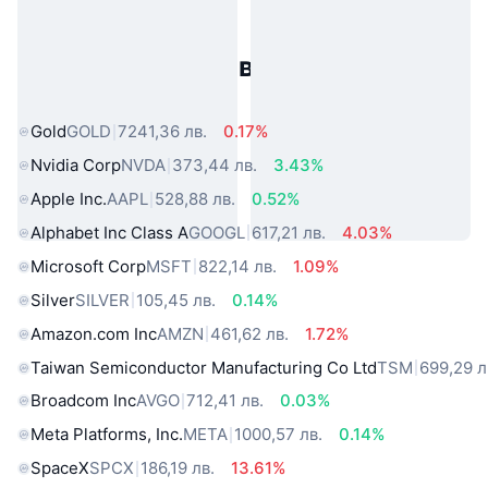
Популярни активи от реалния
свят
Gold
GOLD
7241,36 лв.
0.17%
Nvidia Corp
NVDA
373,44 лв.
3.43%
Apple Inc.
AAPL
528,88 лв.
0.52%
Alphabet Inc Class A
GOOGL
617,21 лв.
4.03%
Microsoft Corp
MSFT
822,14 лв.
1.09%
Silver
SILVER
105,45 лв.
0.14%
Amazon.com Inc
AMZN
461,62 лв.
1.72%
Taiwan Semiconductor Manufacturing Co Ltd
TSM
699,29 л
Broadcom Inc
AVGO
712,41 лв.
0.03%
Meta Platforms, Inc.
META
1000,57 лв.
0.14%
SpaceX
SPCX
186,19 лв.
13.61%