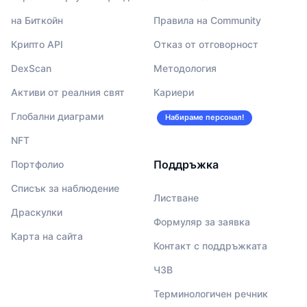
на Биткойн
Правила на Community
Крипто API
Отказ от отговорност
DexScan
Методология
Активи от реалния свят
Кариери
Глобални диаграми
Набираме персонал!
NFT
Поддръжка
Портфолио
Списък за наблюдение
Листване
Драскулки
Формуляр за заявка
Карта на сайта
Контакт с поддръжката
ЧЗВ
Терминологичен речник