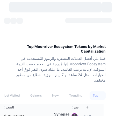
العملات المشفرة
لوحات المعلومات
العملات المشفرة
DexScan
الأسواق
التصنيف
Top Moonriver Ecosystem Tokens by Market
Capitalization
إشارات
منصات التداول
الفئات
New
نظرة عامة للسوق
فيما يلي أفضل العملات المشفرة والرموز المُستخدمة في
Moonriver Ecosystem إنها مُدرجة في الحجم حسب القيمة
التريندات
API
فتح قفل التوكنات
السوق الفورية
منصة تداول مركزية:
السوقية. لإعادة ترتيب القائمة، ما عليك سوى النقر فوق أحد
الخيارات - مثل 24 ساعة أو 7 أيام - لرؤية القطاع من منظور
جديد
عوائد
مختلف.
عدد العملات الرقمية
API
التداول الفوري (spot)
الرابحون
الأصول الحقيقية:
بيتكوين خزائن
المشتقات
واجهة برمجة تطبيقات العملات المشفرة
Most Visited
Gainers
New
Trending
Top
مستكشف الميم
بي إن بي خزائن
DEX API
#
اسم
السعر
المُتصدرون
منصة تداول لامركزية:
Synapse