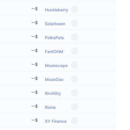
جديد
صناديق الاستثمار المتداولة في العملات المشفرة
--
$
x402
Huckleberry
كريبتو
صناديق المؤشرات المتداولة لـ بيتكوين
--
$
Solarbeam
سياسة
صناديق المؤشرات المتداولة لـ إيثريوم
--
$
PolkaPets
الرياضة
--
$
التحليل الفني
FantOHM
المالية
--
$
RSI
Moonscape
تقنية
--
$
MACD
MoonDao
--
$
NFT
RivrKitty
المشتقات
--
$
إحصائيات NFT الشاملة
Rome
نظرة عامة
--
$
المبيعات القادمة
XY Finance
تصفيات