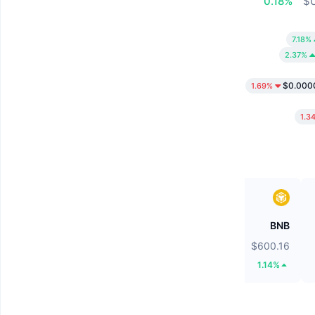
0.18%
7.18%
2.37%
$0.000
1.69%
1.3
Solana
BNB
$74.45
$600.16
0.61%
1.14%