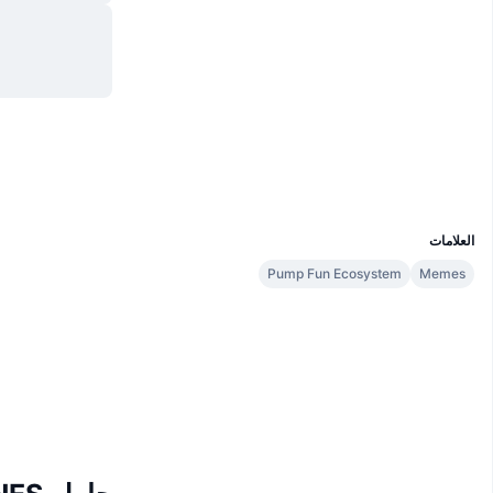
موقع إلكتروني
Website
الوسائط الاجتماعية
العقود
ANAuiz...xtpump
مستشكفات
solscan.io
المحافظ
UCID
32462
العلامات
Pump Fun Ecosystem
Memes