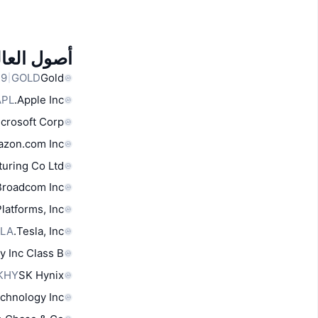
أصول العال
GOLD
Gold
APL
Apple Inc.
crosoft Corp
zon.com Inc
uring Co Ltd
Broadcom Inc
latforms, Inc.
LA
Tesla, Inc.
y Inc Class B
KHY
SK Hynix
chnology Inc