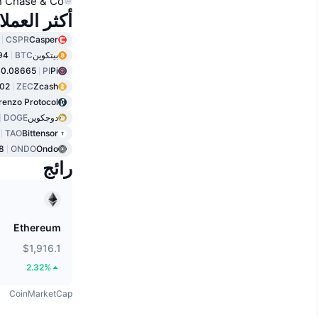
 Chase & Co
أكثر العمل
CSPR
Casper
بيتكوين
BTC
94
$0.08665
PI
Pi
.02
ZEC
Zcash
renzo Protocol
دوجكوين
DOGE
TAO
Bittensor
8
ONDO
Ondo
رائج
Ethereum
$1,916.1
2.32%
CoinMarketCap