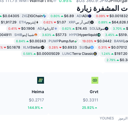
WMT
Walmart Inc
0.95%
JPM
JPmorgan
ات المشفرة زيارة
$0.04305
ZIG
ZIGChain
$6.89
ADI
ADI
$0.001832
0.80%
0.09%
$64,626.
إكس أر بي
XRP
$1.07
إيثريوم
ETH
$1,917.29
0.62%
0.89%
سولانا
SOL
$74.45
كاردانو
ADA
$0.1906
0.41%
0.62%
3.70%
$519
Hyperliquid
HYPE
$57.73
شيبا إينو
SHIB
004911
3.63%
3.45%
$0.00243
PUMP
Pump.fun
$0.0442
BANK
Lo
6.84%
19.03%
$0.1678
XLM
Stellar
$0.6933
SUI
Sui
$0.07012
4%
0.28%
0.31%
$0.00005029
LUNC
Terra Classic
$197.20
0.58%
1.24%
$0.3
2.79%
Heima
Grvt
$0.2717
$0.3311
144.9%
25.92%
الرموز
YOUNES