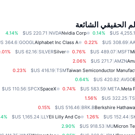
م الحقيقي الشائعة
4.14%
NVDA
Nvidia Corp
0.14%
GOOGL
Alphabet Inc Class A
0.22%
A
0.01%
SILVER
Silver
0.76%
MSFT
Mi
2.06%
AMZN
Ama
0.23%
TSM
Taiwan Semiconductor Manufact
0.64%
AVGO
SPCX
SpaceX
0.74%
META
Meta P
1.56%
TS
0.15%
BRK.B
Berkshire Hathawa
44%
LLY
Eli Lilly And Co
1.26%
S
2.90%
MU
Micron Te