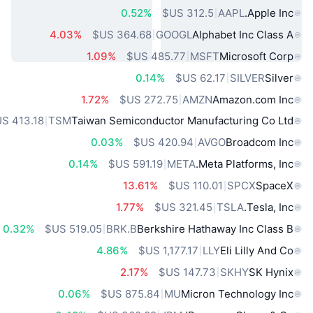
0.52%
AAPL
Apple Inc.
4.03%
GOOGL
Alphabet Inc Class A
1.09%
MSFT
Microsoft Corp
0.14%
SILVER
Silver
1.72%
AMZN
Amazon.com Inc
TSM
Taiwan Semiconductor Manufacturing Co Ltd
0.03%
AVGO
Broadcom Inc
0.14%
META
Meta Platforms, Inc.
13.61%
SPCX
SpaceX
1.77%
TSLA
Tesla, Inc.
0.32%
BRK.B
Berkshire Hathaway Inc Class B
4.86%
LLY
Eli Lilly And Co
2.17%
SKHY
SK Hynix
0.06%
MU
Micron Technology Inc