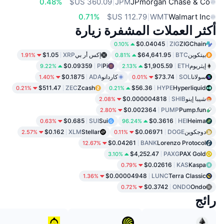
0.48%
JPM
JPmorgan Chase & Co
0.71%
WMT
Walmart Inc
أكثر العملات المشفرة زيارة
$0.04045
ZIG
ZIGChain
0.10%
بيتكوين
BTC
$64,641.95
إكس أر بي
XRP
$1.05
1.91%
0.81%
إيثريوم
ETH
$1,905.59
Pi
PI
$0.09359
9.22%
2.13%
سولانا
SOL
$73.74
كاردانو
ADA
$0.1875
1.40%
0.01%
$511.47
ZEC
Zcash
$56.36
HYPE
Hyperliquid
0.21%
0.21%
شيبا إينو
SHIB
$0.000004818
2.08%
$0.002364
PUMP
Pump.fun
2.80%
$0.685
SUI
Sui
$0.3616
HEI
Heima
0.63%
96.24%
دوجكوين
DOGE
$0.06971
Stellar
XLM
$0.162
2.57%
0.11%
$0.04261
BANK
Lorenzo Protocol
12.67%
$4,252.47
PAXG
PAX Gold
3.10%
$0.02616
KAS
Kaspa
0.79%
$0.00004948
LUNC
Terra Classic
1.36%
$0.3742
ONDO
Ondo
0.72%
رائج