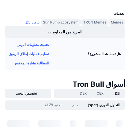
UCID
32832
معدلات التمويل
العلامات
Memes
TRON Memes
Sun Pump Ecosystem
عرض الكل
المزيد من المعلومات
تحديث معلومات الرمز
تسليم عمليات إطلاق الرموز
هل تملك هذا المشروع؟
المطالبة بشارة المجتمع
أسواق Tron Bull
الكل
CEX
DEX
تخصيص البحث
التداول الفوري (spot)
دائم
العقود الآجلة