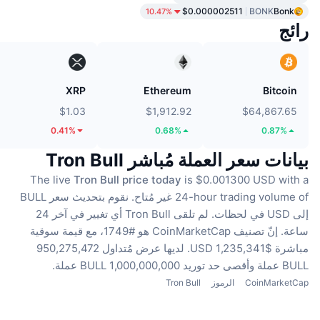
$0.000002511
BONK
Bonk
10.47%
رائج
XRP
Ethereum
Bitcoin
$1.03
$1,912.92
$64,867.65
0.41%
0.68%
0.87%
بيانات سعر العملة مُباشر Tron Bull
The live
Tron Bull price today
is $0.001300 USD with a
24-hour trading volume of غير مُتاح.
نقوم بتحديث سعر BULL
إلى USD في لحظات.
لم تلقى Tron Bull أي تغيير في آخر 24
ساعة.
إنّ تصنيف CoinMarketCap هو #1749، مع قيمة سوقية
مباشرة $1,235,341 USD.
لديها عرض مُتداول 950,275,472
BULL عملة
وأقصى حد توريد 1,000,000,000 BULL عملة.
CoinMarketCap
الرموز
Tron Bull