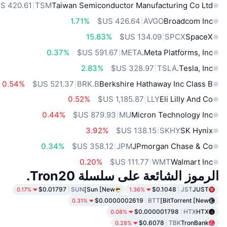
TSM
Taiwan Semiconductor Manufacturing Co Ltd
1.71%
AVGO
Broadcom Inc
15.83%
SPCX
SpaceX
0.37%
META
Meta Platforms, Inc.
2.83%
TSLA
Tesla, Inc.
0.54%
BRK.B
Berkshire Hathaway Inc Class B
0.52%
LLY
Eli Lilly And Co
0.44%
MU
Micron Technology Inc
3.92%
SKHY
SK Hynix
0.34%
JPM
JPmorgan Chase & Co
0.20%
WMT
Walmart Inc
الرموز الشائعة على سلسلة Tron20.
$0.01797
SUN
Sun [New]
$0.1048
JST
JUST
0.17%
1.36%
$0.0000002619
BTT
BitTorrent [New]
0.31%
$0.000001798
HTX
HTX
0.08%
$0.6078
TBK
TronBank
0.28%