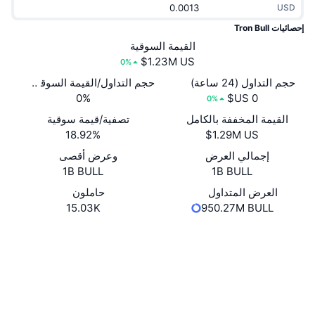
USD
جديد
صناديق الاستثمار المتداولة في العملات المشفرة
x402
إحصائيات Tron Bull
كريبتو
القيمة السوقية
صناديق المؤشرات المتداولة لـ بيتكوين
0%
سياسة
صناديق المؤشرات المتداولة لـ إيثريوم
حجم التداول (24 ساعة)
حجم التداول/القيمة السوقية (24 ساعة)
0%
0%
الرياضة
القيمة المخففة بالكامل
تصفية/قيمة سوقية
التحليل الفني
18.92%
المالية
إجمالي العرض
وعرض أقصى
RSI
1B BULL
1B BULL
تقنية
MACD
العرض المتداول
حاملون
15.03K
950.27M BULL
NFT
موقع إلكتروني
Website
المشتقات
الوسائط الاجتماعية
إحصائيات NFT الشاملة
نظرة عامة
العقود
TAt4uf...1SEaEM
مستشكفات
tronscan.org
المبيعات القادمة
تصفيات
المحافظ