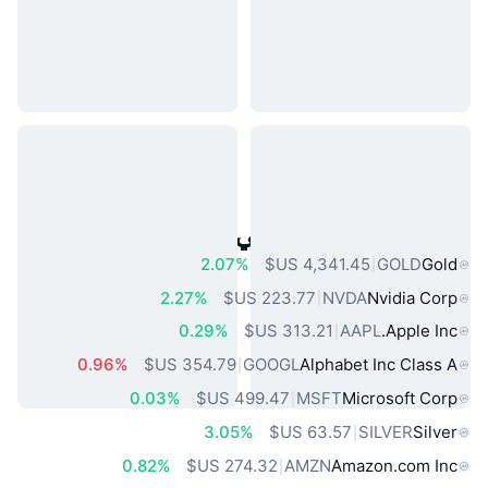
أصول العالم الحقيقي الشائعة
2.07%
GOLD
Gold
2.27%
NVDA
Nvidia Corp
0.29%
AAPL
Apple Inc.
0.96%
GOOGL
Alphabet Inc Class A
0.03%
MSFT
Microsoft Corp
3.05%
SILVER
Silver
0.82%
AMZN
Amazon.com Inc