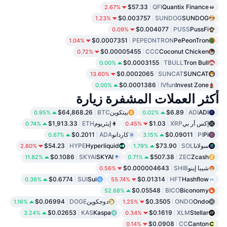
$57.33
QFI
Quantix Finance
2.67%
$0.003757
SUNDOG
SUNDOG
1.23%
$0.004077
PUSS
PussFi
0.09%
$0.0007351
PEPEONTRON
PePeonTron
1.04%
$0.00005455
CCC
Coconut Chicken
0.72%
$0.0003155
TBULL
Tron Bull
0.00%
$0.0002065
SUNCAT
SUNCAT
13.60%
$0.0001386
IVfun
Invest Zone
0.00%
أكثر العملات المشفرة زيارة
ADI
ADI
$6.89
بيتكوين
BTC
$64,868.26
0.95%
0.02%
إكس أر بي
XRP
$1.03
إيثريوم
ETH
$1,913.33
0.74%
0.45%
Pi
PI
$0.09011
كاردانو
ADA
$0.2011
0.67%
3.15%
سولانا
SOL
$73.90
Hyperliquid
HYPE
$54.23
2.80%
1.79%
$0.1086
SKYAI
SKYAI
$507.38
ZEC
Zcash
11.82%
0.71%
شيبا إينو
SHIB
$0.000004643
0.56%
$0.6774
SUI
Sui
$0.01314
HFT
Hashflow
0.36%
55.74%
$0.05548
BICO
Biconomy
52.68%
Ondo
ONDO
$0.3505
دوجكوين
DOGE
$0.06994
1.16%
1.25%
$0.02653
KAS
Kaspa
$0.1619
XLM
Stellar
3.24%
0.34%
$0.0908
CC
Canton
0.14%