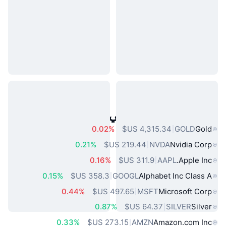
أصول العالم الحقيقي الشائعة
0.02%
GOLD
Gold
0.21%
NVDA
Nvidia Corp
0.16%
AAPL
Apple Inc.
0.15%
GOOGL
Alphabet Inc Class A
0.44%
MSFT
Microsoft Corp
0.87%
SILVER
Silver
0.33%
AMZN
Amazon.com Inc