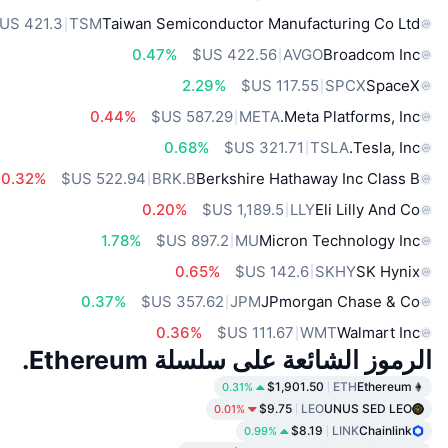
TSM
Taiwan Semiconductor Manufacturing Co Ltd
0.47%
AVGO
Broadcom Inc
2.29%
SPCX
SpaceX
0.44%
META
Meta Platforms, Inc.
0.68%
TSLA
Tesla, Inc.
0.32%
BRK.B
Berkshire Hathaway Inc Class B
0.20%
LLY
Eli Lilly And Co
1.78%
MU
Micron Technology Inc
0.65%
SKHY
SK Hynix
0.37%
JPM
JPmorgan Chase & Co
0.36%
WMT
Walmart Inc
الرموز الشائعة على سلسلة Ethereum.
$1,901.50
ETH
Ethereum
0.31%
$9.75
LEO
UNUS SED LEO
0.01%
$8.19
LINK
Chainlink
0.99%