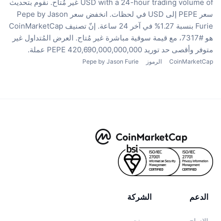
USD with a 24-hour trading volume of غير مُتاح.
نقوم بتحديث
سعر PEPE إلى USD في لحظات.
انخفض سعر Pepe by Jason
Furie بنسبة 1.27% في آخر 24 ساعة.
إنّ تصنيف CoinMarketCap
هو #7317، مع قيمة سوقية مباشرة غير مُتاح.
العرض المُتداول غير
متوفر
وأقصى حد توريد 420,690,000,000,000 PEPE عملة.
CoinMarketCap
الرموز
Pepe by Jason Furie
الدعم
الشركة
الإدراج
من نحن