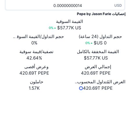
جديد
صناديق الاستثمار المتداولة في العملات المشفرة
USD
x402
إحصائيات Pepe by Jason Furie
كريبتو
صناديق المؤشرات المتداولة لـ بيتكوين
القيمة السوقية
0%
سياسة
صناديق المؤشرات المتداولة لـ إيثريوم
حجم التداول (24 ساعة)
حجم التداول/القيمة السوقية (24 ساعة)
0%
0%
الرياضة
التحليل الفني
القيمة المخففة بالكامل
تصفية/قيمة سوقية
42.64%
المالية
RSI
إجمالي العرض
وعرض أقصى
420.69T PEPE
420.69T PEPE
تقنية
MACD
العرض المُتداول المحسوب ذاتيًا
حاملون
1.57K
420.69T PEPE
NFT
المشتقات
موقع إلكتروني
Website
الوسائط الاجتماعية
إحصائيات NFT الشاملة
نظرة عامة
العقود
0xD663...9E5d82
المبيعات القادمة
مستشكفات
etherscan.io
تصفيات
المحافظ