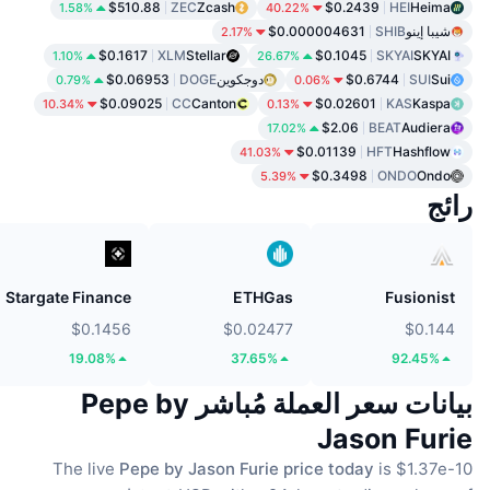
$510.88
ZEC
Zcash
$0.2439
HEI
Heima
1.58%
40.22%
شيبا إينو
SHIB
$0.000004631
2.17%
$0.1617
XLM
Stellar
$0.1045
SKYAI
SKYAI
1.10%
26.67%
Sui
SUI
$0.6744
دوجكوين
DOGE
$0.06953
0.79%
0.06%
$0.09025
CC
Canton
$0.02601
KAS
Kaspa
10.34%
0.13%
$2.06
BEAT
Audiera
17.02%
$0.01139
HFT
Hashflow
41.03%
$0.3498
ONDO
Ondo
5.39%
رائج
Stargate Finance
ETHGas
Fusionist
$0.1456
$0.02477
$0.144
19.08%
37.65%
92.45%
بيانات سعر العملة مُباشر Pepe by
Jason Furie
The live
Pepe by Jason Furie price today
is $1.37e-10