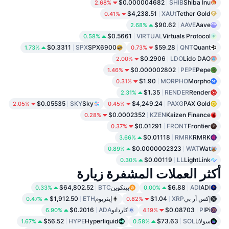
$0.000004682
SHIB
Shiba Inu
2.68%
$4,238.51
XAUt
Tether Gold
0.41%
$90.62
AAVE
Aave
2.68%
$0.5661
VIRTUAL
Virtuals Protocol
0.58%
$0.3311
SPX
SPX6900
$59.28
QNT
Quant
1.73%
0.73%
$0.2906
LDO
Lido DAO
2.00%
$0.000002802
PEPE
Pepe
1.46%
$1.90
MORPHO
Morpho
0.31%
$1.35
RENDER
Render
2.31%
$0.05535
SKY
Sky
$4,249.24
PAXG
PAX Gold
2.05%
0.45%
$0.0002352
KZEN
Kaizen Finance
0.28%
$0.01291
FRONT
Frontier
0.37%
$0.01118
RMRK
RMRK
3.66%
$0.0000002323
WAT
Wat
0.89%
$0.00119
LL
LightLink
0.30%
أكثر العملات المشفرة زيارة
ADI
ADI
$6.88
بيتكوين
BTC
$64,802.52
0.33%
0.00%
إكس أر بي
XRP
$1.04
إيثريوم
ETH
$1,912.50
0.47%
0.82%
Pi
PI
$0.08703
كاردانو
ADA
$0.2016
6.90%
4.19%
سولانا
SOL
$73.63
Hyperliquid
HYPE
$56.52
1.67%
0.58%