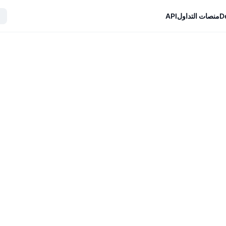
D
منصات التداول
API