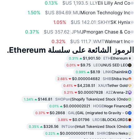
0.13%
LLY
Eli Lilly And Co
1.50%
MU
Micron Technology Inc
1.05%
SKHY
SK Hynix
0.37%
JPM
JPmorgan Chase & Co
0.32%
WMT
Walmart Inc
الرموز الشائعة على سلسلة Ethereum.
$1,901.50
ETH
Ethereum
0.31%
$9.75
LEO
UNUS SED LEO
0.01%
$8.19
LINK
Chainlink
0.99%
$0.000004682
SHIB
Shiba Inu
2.68%
$4,238.51
XAUt
Tether Gold
0.41%
$0.00007928
A2Z
Arena-Z
5.21%
$146.81
SHOPon
Shopify Tokenized Stock (Ondo)
1.34%
$0.000002021
HOGE
Hoge Finance
0.01%
$0.2868
GAL
GAL (migrated to Gravity - G)
0.37%
$0.01796
LRDS
BLOCKLORDS
3.89%
$326.56
INTUon
Intuit Tokenized Stock (Ondo)
0.35%
$0.000000001158
SHIRO
Shiro Neko
0.22%