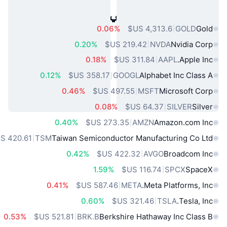
أصول العالم الحقيقي الشائعة
0.06%
GOLD
Gold
0.20%
NVDA
Nvidia Corp
0.18%
AAPL
Apple Inc.
0.12%
GOOGL
Alphabet Inc Class A
0.46%
MSFT
Microsoft Corp
0.08%
SILVER
Silver
0.40%
AMZN
Amazon.com Inc
TSM
Taiwan Semiconductor Manufacturing Co Ltd
0.42%
AVGO
Broadcom Inc
1.59%
SPCX
SpaceX
0.41%
META
Meta Platforms, Inc.
0.60%
TSLA
Tesla, Inc.
0.53%
BRK.B
Berkshire Hathaway Inc Class B