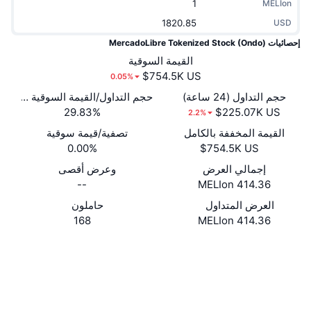
MELIon
جديد
صناديق الاستثمار المتداولة في العملات المشفرة
x402
USD
إحصائيات MercadoLibre Tokenized Stock (Ondo)
كريبتو
صناديق المؤشرات المتداولة لـ بيتكوين
القيمة السوقية
0.05%
سياسة
صناديق المؤشرات المتداولة لـ إيثريوم
حجم التداول (24 ساعة)
حجم التداول/القيمة السوقية (24 ساعة)
الرياضة
29.83%
2.2%
التحليل الفني
القيمة المخففة بالكامل
تصفية/قيمة سوقية
المالية
0.00%
RSI
إجمالي العرض
وعرض أقصى
تقنية
--
414.36 MELIon
MACD
العرض المتداول
حاملون
168
414.36 MELIon
NFT
المشتقات
موقع إلكتروني
Website
إحصائيات NFT الشاملة
الوسائط الاجتماعية
نظرة عامة
0x2816...E4657D
المبيعات القادمة
العقود
تصفيات