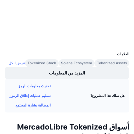
3.2
تقييم (CertiK)
معدلات التمويل
etherscan.io
مستشكفات
المحافظ
UCID
38097
العلامات
Tokenized Assets
Solana Ecosystem
Tokenized Stock
عرض الكل
المزيد من المعلومات
تحديث معلومات الرمز
تسليم عمليات إطلاق الرموز
هل تملك هذا المشروع؟
المطالبة بشارة المجتمع
أسواق MercadoLibre Tokenized