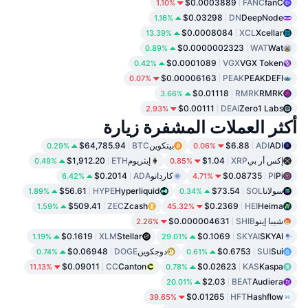
$0.0003889
FANC
fanC
1.10%
$0.03298
DN
DeepNode
1.16%
$0.0008084
XCL
Xcellar
13.39%
$0.0000002323
WAT
Wat
0.89%
$0.0001089
VGX
VGX Token
0.42%
$0.00006163
PEAK
PEAKDEFI
0.07%
$0.01118
RMRK
RMRK
3.66%
$0.00111
DEAI
Zero1 Labs
2.93%
أكثر العملات المشفرة زيارة
ADI
ADI
$6.88
بيتكوين
BTC
$64,785.94
0.29%
0.06%
إكس أر بي
XRP
$1.04
إيثريوم
ETH
$1,912.20
0.49%
0.85%
Pi
PI
$0.08735
كاردانو
ADA
$0.2014
6.42%
4.71%
سولانا
SOL
$73.54
Hyperliquid
HYPE
$56.61
1.89%
0.34%
$509.41
ZEC
Zcash
$0.2369
HEI
Heima
1.59%
45.32%
شيبا إينو
SHIB
$0.000004631
2.26%
$0.1619
XLM
Stellar
$0.1069
SKYAI
SKYAI
1.19%
29.01%
Sui
SUI
$0.6753
دوجكوين
DOGE
$0.06948
0.74%
0.61%
$0.09011
CC
Canton
$0.02623
KAS
Kaspa
11.13%
0.78%
$2.03
BEAT
Audiera
20.01%
$0.01265
HFT
Hashflow
39.65%