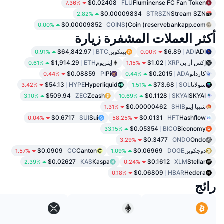
$0.02408
FLU
Fluminense FC Fan Token
7.36%
$0.00009834
STRSZN
Stream SZN
2.82%
$0.00009852
COINS
Coin (reservebankapp.com)
0.00%
أكثر العملات المشفرة زيارة
ADI
ADI
$6.89
بيتكوين
BTC
$64,842.97
0.91%
0.00%
إكس أر بي
XRP
$1.02
إيثريوم
ETH
$1,914.29
0.61%
1.15%
كاردانو
ADA
$0.2015
Pi
PI
$0.08859
0.44%
0.44%
سولانا
SOL
$73.68
Hyperliquid
HYPE
$54.13
3.42%
1.51%
$509.94
ZEC
Zcash
$0.1128
SKYAI
SKYAI
3.10%
10.69%
شيبا إينو
SHIB
$0.00000462
1.31%
$0.6717
SUI
Sui
$0.0131
HFT
Hashflow
0.04%
58.25%
$0.05354
BICO
Biconomy
33.15%
$0.3477
ONDO
Ondo
3.29%
دوجكوين
DOGE
$0.06969
Canton
CC
$0.0909
1.57%
1.09%
$0.02627
KAS
Kaspa
$0.1612
XLM
Stellar
2.39%
0.24%
$0.06809
HBAR
Hedera
0.18%
رائج