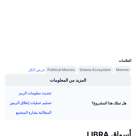
الوسائط الاجتماعية
معدلات التمويل
العقود
Bo9jh3...FAvUsU
1.7
تقييم (CertiK)
مستشكفات
solscan.io
المحافظ
UCID
35767
العلامات
Memes
Solana Ecosystem
Political Memes
عرض الكل
المزيد من المعلومات
تحديث معلومات الرمز
تسليم عمليات إطلاق الرموز
هل تملك هذا المشروع؟
المطالبة بشارة المجتمع
أسواق LIBRA