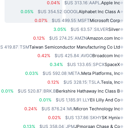
0.04%
AAPL
Apple Inc.
0.05%
GOOGL
Alphabet Inc Class A
0.07%
MSFT
Microsoft Corp
3.05%
SILVER
Silver
0.12%
AMZN
Amazon.com Inc
TSM
Taiwan Semiconductor Manufacturing Co Ltd
0.42%
AVGO
Broadcom Inc
0.34%
SPCX
SpaceX
0.03%
META
Meta Platforms, Inc.
0.12%
TSLA
Tesla, Inc.
0.01%
BRK.B
Berkshire Hathaway Inc Class B
0.01%
LLY
Eli Lilly And Co
0.24%
MU
Micron Technology Inc
0.02%
SKHY
SK Hynix
0.13%
JPM
JPmorgan Chase & Co