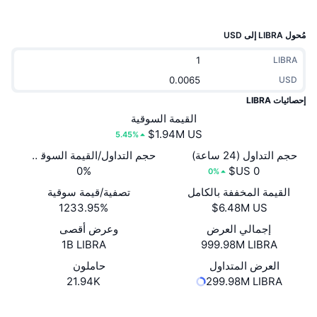
جديد
صناديق الاستثمار المتداولة في العملات المشفرة
x402
مُحول LIBRA إلى USD
كريبتو
صناديق المؤشرات المتداولة لـ بيتكوين
LIBRA
سياسة
USD
صناديق المؤشرات المتداولة لـ إيثريوم
إحصائيات LIBRA
الرياضة
القيمة السوقية
التحليل الفني
5.45%
المالية
حجم التداول (24 ساعة)
حجم التداول/القيمة السوقية (24 ساعة)
RSI
0%
0%
تقنية
القيمة المخففة بالكامل
تصفية/قيمة سوقية
MACD
1233.95%
NFT
إجمالي العرض
وعرض أقصى
المشتقات
1B LIBRA
999.98M LIBRA
إحصائيات NFT الشاملة
العرض المتداول
حاملون
نظرة عامة
21.94K
299.98M LIBRA
المبيعات القادمة
تصفيات
موقع إلكتروني
Website