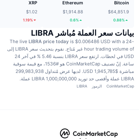
XRP
Ethereum
Bitcoin
$1.02
$1,914.88
$64,851.9
1.19%
0.6%
0.88%
بيانات سعر العملة مُباشر LIBRA
The live
LIBRA price today
is $0.006486 USD with a 24-
hour trading volume of غير مُتاح.
نقوم بتحديث سعر LIBRA إلى
USD في لحظات.
ارتفع سعر LIBRA بنسبة 5.46 % في آخر 24
ساعة.
إنّ تصنيف CoinMarketCap هو #1536، مع قيمة سوقية
مباشرة $1,945,785 USD.
لديها عرض مُتداول 299,983,938
LIBRA عملة
وأقصى حد توريد 1,000,000,000 LIBRA عملة.
CoinMarketCap
الرموز
LIBRA