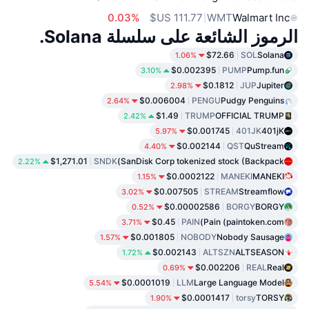
0.03%
WMT
Walmart Inc
الرموز الشائعة على سلسلة Solana.
$72.66
SOL
Solana
1.06%
$0.002395
PUMP
Pump.fun
3.10%
$0.1812
JUP
Jupiter
2.98%
$0.006004
PENGU
Pudgy Penguins
2.64%
$1.49
TRUMP
OFFICIAL TRUMP
2.42%
$0.001745
401JK
401jK
5.97%
$0.002144
QST
QuStream
4.40%
$1,271.01
SNDK
SanDisk Corp tokenized stock (Backpack)
2.22%
$0.0002122
MANEKI
MANEKI
1.15%
$0.007505
STREAM
Streamflow
3.02%
$0.00002586
BORGY
BORGY
0.52%
$0.45
PAIN
Pain (paintoken.com)
3.71%
$0.001805
NOBODY
Nobody Sausage
1.57%
$0.002143
ALTSZN
ALTSEASON
1.72%
$0.002206
REAL
Real
0.69%
$0.0001019
LLM
Large Language Model
5.54%
$0.0001417
torsy
TORSY
1.90%