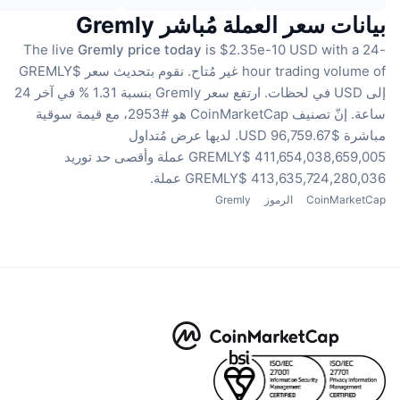
بيانات سعر العملة مُباشر Gremly
The live
Gremly price today
is $2.35e-10 USD with a 24-
hour trading volume of غير مُتاح.
نقوم بتحديث سعر $GREMLY
إلى USD في لحظات.
ارتفع سعر Gremly بنسبة 1.31 % في آخر 24
ساعة.
إنّ تصنيف CoinMarketCap هو #2953، مع قيمة سوقية
مباشرة $96,759.67 USD.
لديها عرض مُتداول
411,654,038,659,005 $GREMLY عملة
وأقصى حد توريد
413,635,724,280,036 $GREMLY عملة.
CoinMarketCap
الرموز
Gremly