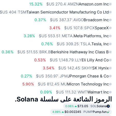
15.32%
AMZN
Amazon.com Inc
TSM
Taiwan Semiconductor Manufacturing Co Ltd
0.37%
AVGO
Broadcom Inc
3.41%
SPCX
SpaceX
3.28%
META
Meta Platforms, Inc.
0.76%
TSLA
Tesla, Inc.
0.36%
BRK.B
Berkshire Hathaway Inc Class B
0.53%
LLY
Eli Lilly And Co
3.54%
SKHY
SK Hynix
0.27%
JPM
JPmorgan Chase & Co
5.90%
MU
Micron Technology Inc
0.09%
WMT
Walmart Inc
الرموز الشائعة على سلسلة Solana.
$73.05
SOL
Solana
0.06%
$0.002245
PUMP
Pump.fun
4.99%