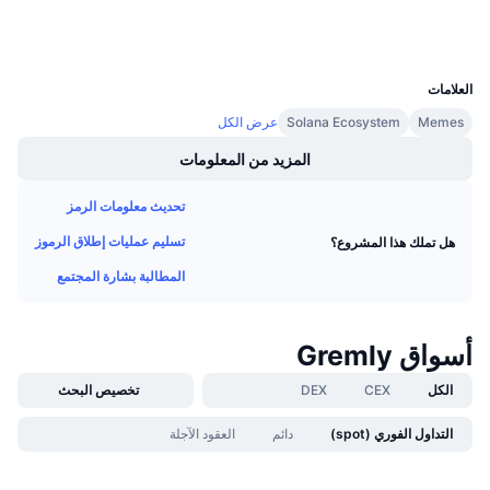
المحافظ
معدلات التمويل
UCID
36729
العلامات
Memes
Solana Ecosystem
عرض الكل
المزيد من المعلومات
تحديث معلومات الرمز
تسليم عمليات إطلاق الرموز
هل تملك هذا المشروع؟
المطالبة بشارة المجتمع
أسواق Gremly
الكل
CEX
DEX
تخصيص البحث
التداول الفوري (spot)
دائم
العقود الآجلة