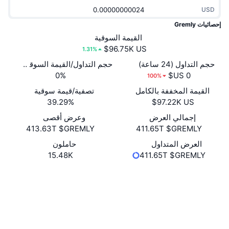
جديد
صناديق الاستثمار المتداولة في العملات المشفرة
USD
x402
إحصائيات Gremly
كريبتو
صناديق المؤشرات المتداولة لـ بيتكوين
القيمة السوقية
1.31%
سياسة
صناديق المؤشرات المتداولة لـ إيثريوم
حجم التداول (24 ساعة)
حجم التداول/القيمة السوقية (24 ساعة)
0%
100%
الرياضة
التحليل الفني
القيمة المخففة بالكامل
تصفية/قيمة سوقية
39.29%
المالية
RSI
إجمالي العرض
وعرض أقصى
413.63T $GREMLY
411.65T $GREMLY
تقنية
MACD
العرض المتداول
حاملون
15.48K
411.65T $GREMLY
NFT
المشتقات
موقع إلكتروني
Website
Whitepaper
الوسائط الاجتماعية
إحصائيات NFT الشاملة
نظرة عامة
العقود
X69GKB...oAk9cf
المبيعات القادمة
مستشكفات
solscan.io
تصفيات