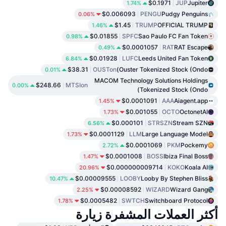
$0.1971
JUP
Jupiter
1.74%
$0.006093
PENGU
Pudgy Penguins
0.06%
$1.45
TRUMP
OFFICIAL TRUMP
1.46%
$0.01855
SPFC
Sao Paulo FC Fan Token
0.98%
$0.0001057
RAT
RAT Escape
0.49%
$0.01928
LUFC
Leeds United Fan Token
6.84%
$38.31
OUSTon
Ouster Tokenized Stock (Ondo)
0.01%
MACOM Technology Solutions Holdings
$248.66
MTSIon
0.00%
Tokenized Stock (Ondo)
$0.0001091
AAA
Aiagent.app
1.45%
$0.001055
OCTO
OctonetAI
1.73%
$0.000101
STRSZN
Stream SZN
6.56%
$0.0001129
LLM
Large Language Model
1.73%
$0.0001069
PKM
Pockemy
2.72%
$0.0001008
BOSS
Ibiza Final Boss
1.47%
$0.000000009714
KOKO
Koala AI
20.96%
$0.00009555
LOOBY
Looby By Stephen Bliss
10.47%
$0.00008592
WIZARD
Wizard Gang
2.25%
$0.0005482
SWTCH
Switchboard Protocol
1.78%
أكثر العملات المشفرة زيارة