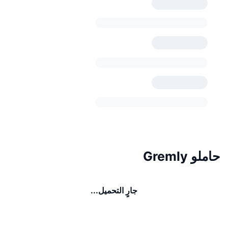
حاملو Gremly
جارٍ التحميل...