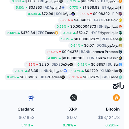
بيتكوين
BTC
$63,126.15
إكس أر بي
XRP
$1.08
0.83%
0.27%
إيثريوم
ETH
$1,868.83
كاردانو
ADA
$0.1853
5.10%
0.77%
Pi
PI
$0.08392
سولانا
SOL
$72.96
0.59%
2.00%
$4,046.58
PAXG
PAX Gold
0.06%
شيبا إينو
SHIB
$0.000004873
0.26%
$479.34
ZEC
Zcash
$52.47
HYPE
Hyperliquid
2.59%
0.06%
$0.000002872
PEPE
Pepe
1.87%
دوجكوين
DOGE
$0.07
0.64%
$0.04375
BANK
Lorenzo Protocol
12.03%
$0.00005103
LUNC
Terra Classic
4.66%
$2.30
DEXE
DeXe
$0.6857
SUI
Sui
1.32%
0.42%
Stellar
XLM
$0.1729
تشين لينك
LINK
$8.35
2.40%
0.47%
$0.06966
HBAR
Hedera
$0.02675
KAS
Kaspa
0.41%
0.25%
رائج
Cardano
XRP
Bitcoin
$0.1853
$1.07
$63,124.73
5.11%
0.78%
0.28%