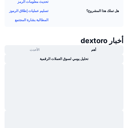
تحديث معلومات الرمز
جديد
صناديق الاستثمار المتداولة في العملات المشفرة
x402
تسليم عمليات إطلاق الرموز
هل تملك هذا المشروع؟
كريبتو
صناديق المؤشرات المتداولة لـ بيتكوين
المطالبة بشارة المجتمع
سياسة
صناديق المؤشرات المتداولة لـ إيثريوم
أخبار dextoro
الرياضة
أهم
الأحدث
التحليل الفني
تحليل يومي لسوق العملات الرقمية
المالية
RSI
تقنية
MACD
NFT
المشتقات
إحصائيات NFT الشاملة
نظرة عامة
المبيعات القادمة
تصفيات