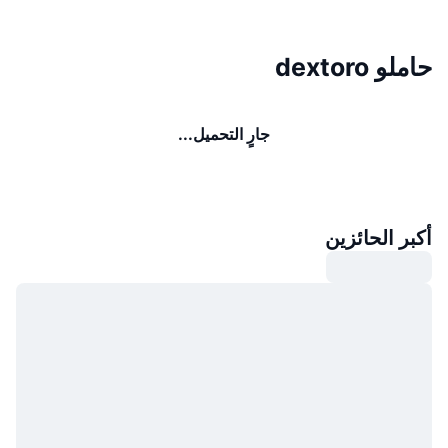
حاملو dextoro
جارٍ التحميل...
أكبر الحائزين