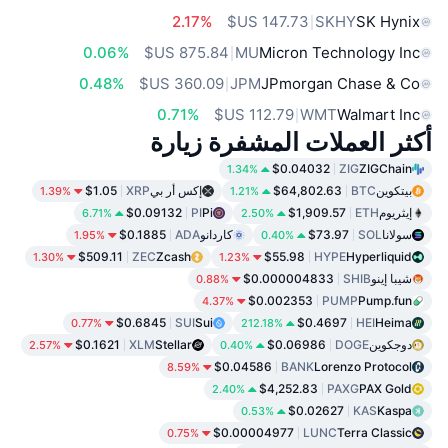
2.17%
SKHY
SK Hynix
0.06%
MU
Micron Technology Inc
0.48%
JPM
JPmorgan Chase & Co
0.71%
WMT
Walmart Inc
أكثر العملات المشفرة زيارة
$0.04032
ZIG
ZIGChain
1.34%
بيتكوين
BTC
$64,802.63
إكس أر بي
XRP
$1.05
1.39%
1.21%
إيثريوم
ETH
$1,909.57
Pi
PI
$0.09132
6.71%
2.50%
سولانا
SOL
$73.97
كاردانو
ADA
$0.1885
1.95%
0.40%
$509.11
ZEC
Zcash
$55.98
HYPE
Hyperliquid
1.30%
1.23%
شيبا إينو
SHIB
$0.000004833
0.88%
$0.002353
PUMP
Pump.fun
4.37%
$0.6845
SUI
Sui
$0.4697
HEI
Heima
0.77%
212.18%
دوجكوين
DOGE
$0.06986
Stellar
XLM
$0.1621
2.57%
0.40%
$0.04586
BANK
Lorenzo Protocol
8.59%
$4,252.83
PAXG
PAX Gold
2.40%
$0.02627
KAS
Kaspa
0.53%
$0.00004977
LUNC
Terra Classic
0.75%