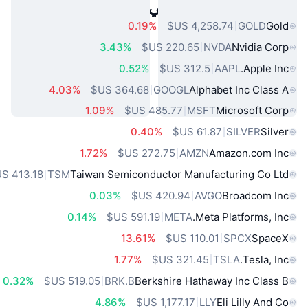
أصول العالم الحقيقي الشائعة
0.19%
GOLD
Gold
3.43%
NVDA
Nvidia Corp
0.52%
AAPL
Apple Inc.
4.03%
GOOGL
Alphabet Inc Class A
1.09%
MSFT
Microsoft Corp
0.40%
SILVER
Silver
1.72%
AMZN
Amazon.com Inc
TSM
Taiwan Semiconductor Manufacturing Co Ltd
0.03%
AVGO
Broadcom Inc
0.14%
META
Meta Platforms, Inc.
13.61%
SPCX
SpaceX
1.77%
TSLA
Tesla, Inc.
0.32%
BRK.B
Berkshire Hathaway Inc Class B
4.86%
LLY
Eli Lilly And Co