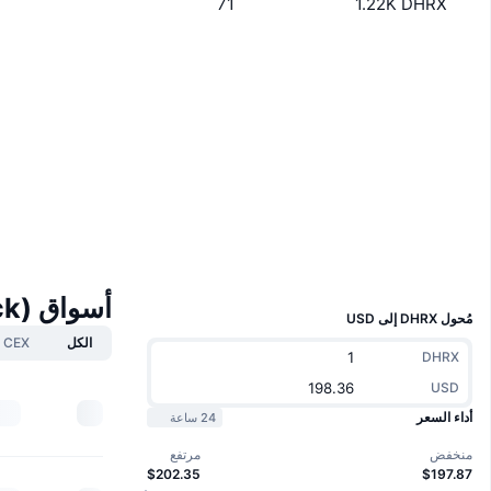
71
1.22K DHRX
موقع إلكتروني
Website
الوسائط الاجتماعية
0xdba2...0405f4
العقود
solscan.io
مستشكفات
المحافظ
UCID
37036
أسواق Danaher tokenized stock (xStock)
مُحول DHRX إلى USD
الكل
CEX
DHRX
USD
أداء السعر
24 ساعة
منخفض
مرتفع
$202.35
$197.87