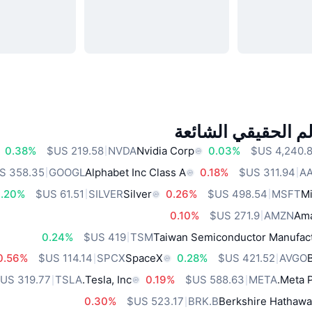
م الحقيقي الشائعة
0.38%
NVDA
Nvidia Corp
0.03%
GOOGL
Alphabet Inc Class A
0.18%
A
.20%
SILVER
Silver
0.26%
MSFT
Mi
0.10%
AMZN
Ama
0.24%
TSM
Taiwan Semiconductor Manufact
0.56%
SPCX
SpaceX
0.28%
AVGO
TSLA
Tesla, Inc.
0.19%
META
Meta P
0.30%
BRK.B
Berkshire Hathawa