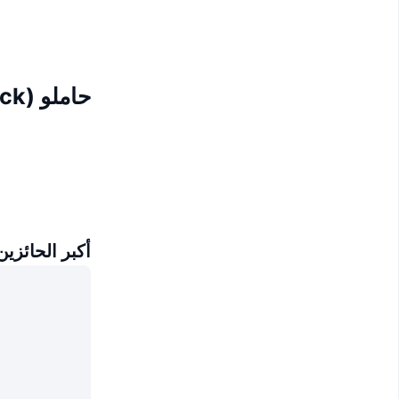
حاملو Danaher tokenized stock (xStock)
أكبر الحائزين