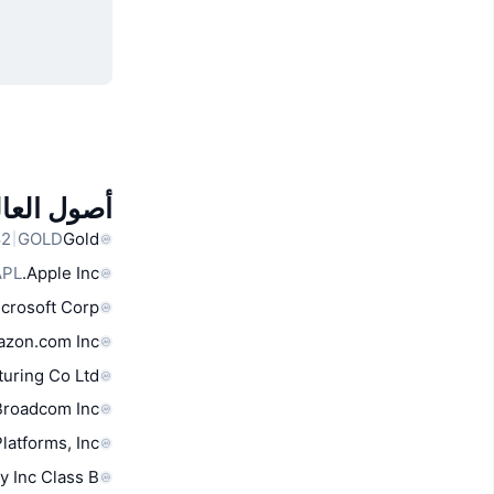
أصول العال
GOLD
Gold
APL
Apple Inc.
crosoft Corp
zon.com Inc
uring Co Ltd
Broadcom Inc
latforms, Inc.
y Inc Class B