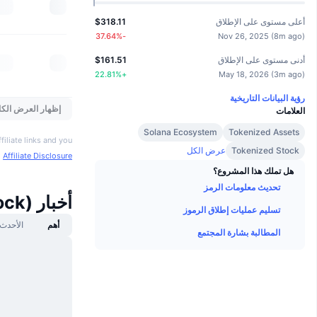
أعلى مستوى على الإطلاق
$318.11
%
-37.64
Nov 26, 2025
(
8m ago
)
أدنى مستوى على الإطلاق
$161.51
22.81
%
+
May 18, 2026
(
3m ago
)
رؤية البيانات التاريخية
إظهار العرض الكا
العلامات
Solana Ecosystem
Tokenized Assets
iliate links and you
Tokenized Stock
عرض الكل
o
Affiliate Disclosure
هل تملك هذا المشروع؟
تحديث معلومات الرمز
أخبار Danaher tokenized stock (xStock)
تسليم عمليات إطلاق الرموز
أهم
الأحدث
المطالبة بشارة المجتمع