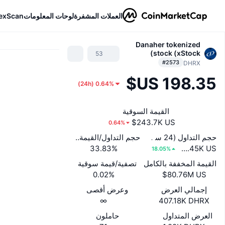
العملات المشفرة
لوحات المعلومات
exScan
Danaher tokenized
stock (xStock)
53
#2573
DHRX
)
24h
(
0.64%
القيمة السوقية
0.64%
حجم التداول (24 ساعة)
حجم التداول/القيمة السوقية (24 ساعة)
‏82.45K US$
33.83%
18.05%
القيمة المخففة بالكامل
تصفية/قيمة سوقية
0.02%
إجمالي العرض
وعرض أقصى
∞
407.18K DHRX
العرض المتداول
حاملون