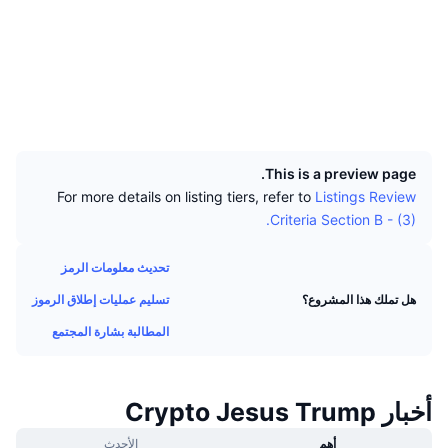
كبار المتداولين
التدفقات الداخلة/الخارجة للمنصات
مؤسسة
الوسائط الاجتماعية
رائج
التداول الفوري (spot)
العقود
0xC0Fc...148890
التسعير
مؤشرات
القادمة
المشتقات
مستشكفات
basescan.org
المحافظ
الموارد
تمت إضافتها حديثًا
مُؤشر الخوف والطمع
UCID
35467
الرابحة والخاسرة
مؤشر موسم العملات البديلة
This is a preview page.
الوثائق
For more details on listing tiers, refer to
Listings Review
الأكثر زيارة
مؤشرات دورة السوق
Criteria Section B - (3).
الأسائة الشائعة
الشعور السائد للمجتمع
هيمنة Bitcoin
تحديث معلومات الرمز
تكاملات الذكاء الاصطناعي
تسليم عمليات إطلاق الرموز
هل تملك هذا المشروع؟
ترتيب السلاسل
مؤشر CoinMarketCap 20
المطالبة بشارة المجتمع
مركز وكلاء CMC
مؤشر CoinMarketCap 100
أسواق التوقعات
سوق المهارات
أخبار Crypto Jesus Trump
رائج
تدفقات صناديق المؤشرات المتداولة
CMC MCP
أهم
الأحدث