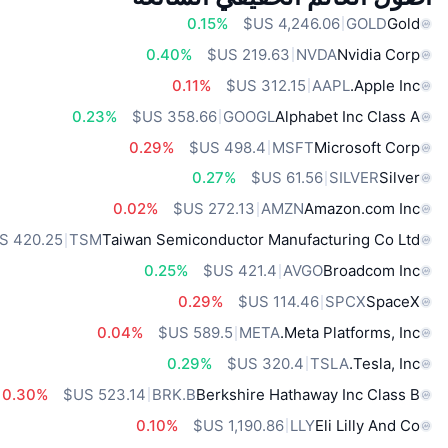
0.15%
GOLD
Gold
0.40%
NVDA
Nvidia Corp
0.11%
AAPL
Apple Inc.
0.23%
GOOGL
Alphabet Inc Class A
0.29%
MSFT
Microsoft Corp
0.27%
SILVER
Silver
0.02%
AMZN
Amazon.com Inc
TSM
Taiwan Semiconductor Manufacturing Co Ltd
0.25%
AVGO
Broadcom Inc
0.29%
SPCX
SpaceX
0.04%
META
Meta Platforms, Inc.
0.29%
TSLA
Tesla, Inc.
0.30%
BRK.B
Berkshire Hathaway Inc Class B
0.10%
LLY
Eli Lilly And Co