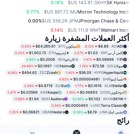
0.19%
SKHY
SK Hynix
0.77%
MU
Micron Technology Inc
0.00%
JPM
JPmorgan Chase & Co
0.14%
WMT
Walmart Inc
أكثر العملات المشفرة زيارة
ADI
ADI
$6.89
بيتكوين
BTC
$64,260.61
0.53%
0.13%
إكس أر بي
XRP
$1.03
إيثريوم
ETH
$1,902.72
0.25%
2.57%
Pi
PI
$0.08896
كاردانو
ADA
$0.2006
4.60%
1.41%
سولانا
SOL
$72.58
Heima
HEI
$0.1997
26.68%
1.74%
$494.62
ZEC
Zcash
$56.05
HYPE
Hyperliquid
4.06%
1.40%
شيبا إينو
SHIB
$0.000004681
4.63%
$0.6719
SUI
Sui
$0.1616
XLM
Stellar
2.56%
1.77%
دوجكوين
DOGE
$0.06893
Kaspa
KAS
$0.02566
1.47%
1.38%
$1.94
BEAT
Audiera
$0.102
SKYAI
SKYAI
17.68%
52.80%
$0.0000493
LUNC
Terra Classic
0.59%
تشين لينك
LINK
$8.19
Hedera
HBAR
$0.06821
1.35%
0.59%
رائج