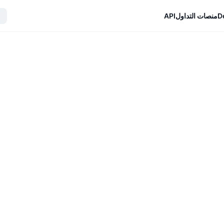
D
منصات التداول
API