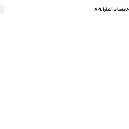
D
منصات التداول
API