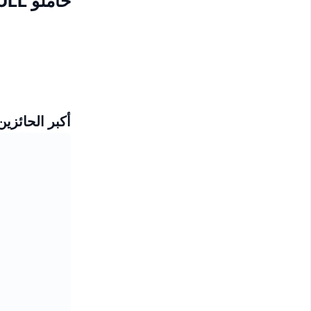
حاملو BNBULL
أكبر الحائزين