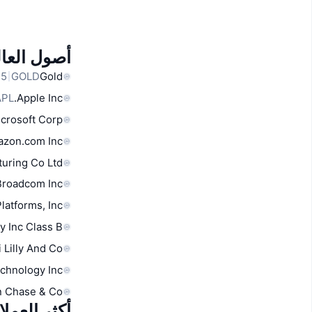
أصول العال
GOLD
Gold
APL
Apple Inc.
crosoft Corp
zon.com Inc
uring Co Ltd
Broadcom Inc
latforms, Inc.
y Inc Class B
i Lilly And Co
chnology Inc
 Chase & Co
أكثر العمل