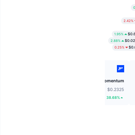
2.42%
$0.
1.95%
$0.0
2.88%
$0
0.25%
Cysic
Momentum
$0.8331
$0.2325
1.63%
38.68%