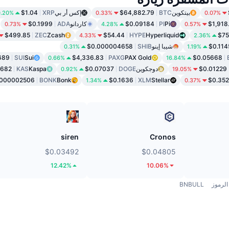
بيتكوين
BTC
$64,882.79
إكس أر بي
XRP
$1.04
0.20%
0.33%
0.07%
$1,918
Pi
PI
$0.09184
كاردانو
ADA
$0.1999
0.73%
4.28%
0.57%
$499.85
ZEC
Zcash
$54.44
HYPE
Hyperliquid
$75
4.33%
2.36%
$0.114
شيبا إينو
SHIB
$0.000004658
0.31%
1.19%
689
SUI
Sui
$4,336.83
PAXG
PAX Gold
$0.05668
0.66%
16.84%
$0.01229
دوجكوين
DOGE
$0.07037
Kaspa
KAS
2682
0.92%
19.05%
.000002506
BONK
Bonk
$0.1636
XLM
Stellar
$0.352
1.34%
0.37%
siren
Cronos
$0.03492
$0.04805
12.42%
10.06%
الرموز
BNBULL