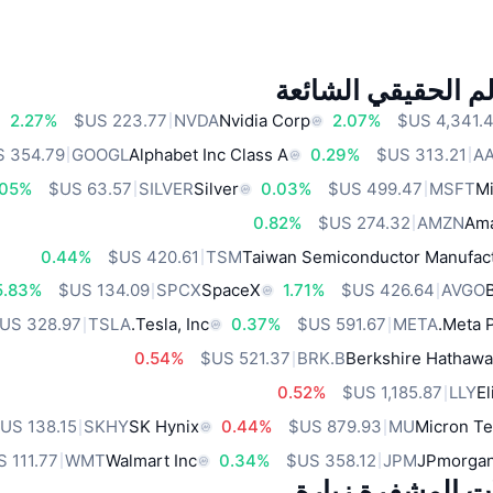
م الحقيقي الشائعة
2.27%
NVDA
Nvidia Corp
2.07%
GOOGL
Alphabet Inc Class A
0.29%
A
.05%
SILVER
Silver
0.03%
MSFT
Mi
0.82%
AMZN
Ama
0.44%
TSM
Taiwan Semiconductor Manufact
5.83%
SPCX
SpaceX
1.71%
AVGO
TSLA
Tesla, Inc.
0.37%
META
Meta P
0.54%
BRK.B
Berkshire Hathawa
0.52%
LLY
El
SKHY
SK Hynix
0.44%
MU
Micron Te
WMT
Walmart Inc
0.34%
JPM
JPmorgan
ات المشفرة زيارة