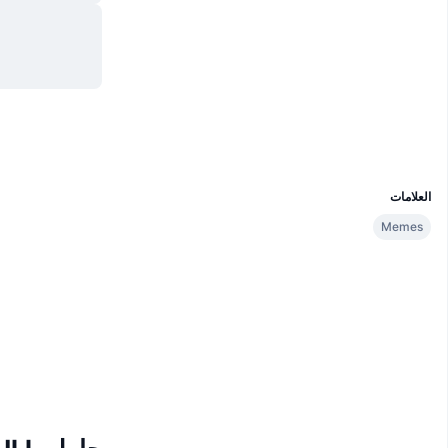
موقع إلكتروني
Website
الوسائط الاجتماعية
العقود
0x97b1...19705B
مستشكفات
bscscan.com
المحافظ
UCID
36545
العلامات
Memes