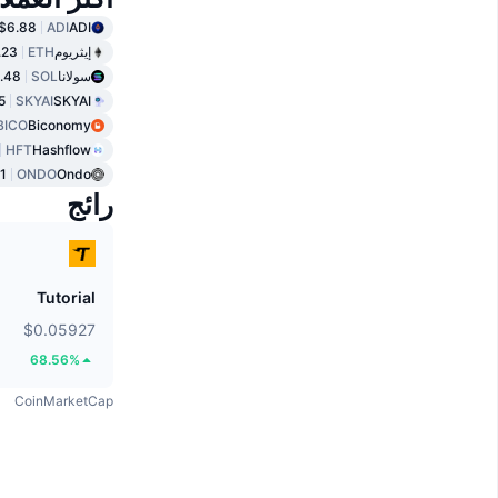
$6.88
ADI
ADI
إيثريوم
ETH
.23
سولانا
SOL
.48
5
SKYAI
SKYAI
BICO
Biconomy
HFT
Hashflow
1
ONDO
Ondo
رائج
Tutorial
$0.05927
68.56%
CoinMarketCap