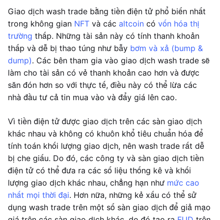
Giao dịch wash trade bằng tiền điện tử phổ biến nhất
trong không gian
NFT
và các
altcoin
có
vốn hóa thị
trường
thấp. Những tài sản này có tính thanh khoản
thấp và dễ bị thao túng như bẫy
bơm và xả (bump &
dump)
. Các bên tham gia vào giao dịch wash trade sẽ
làm cho tài sản có vẻ thanh khoản cao hơn và được
săn đón hơn so với thực tế, điều này có thể lừa các
nhà đầu tư cả tin mua vào và đẩy giá lên cao.
Vì tiền điện tử được giao dịch trên các sàn giao dịch
khác nhau và không có khuôn khổ tiêu chuẩn hóa để
tính toán khối lượng giao dịch, nên wash trade rất dễ
bị che giấu. Do đó, các công ty và sàn giao dịch tiền
điện tử có thể đưa ra các số liệu thống kê và khối
lượng giao dịch khác nhau, chẳng hạn như
mức cao
nhất mọi thời đại
. Hơn nữa, những kẻ xấu có thể sử
dụng wash trade trên một số sàn giao dịch để giả mạo
giá trên các sàn giao dịch khác, do đó tạo ra
FUD
trên