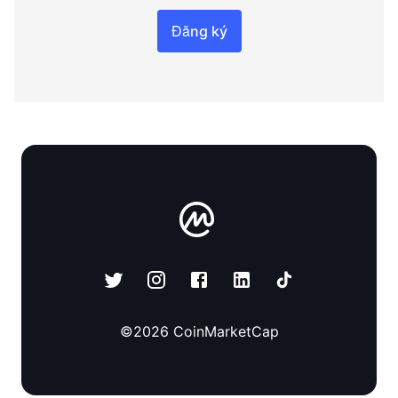
Đăng ký
©
2026
CoinMarketCap