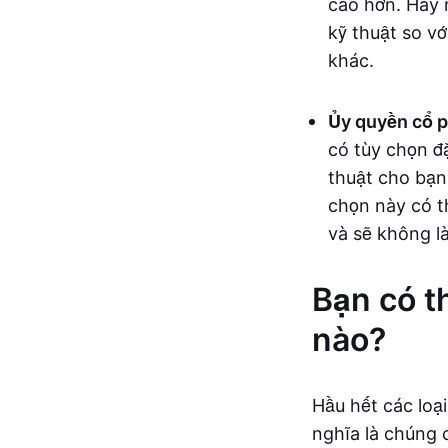
cao hơn. Hãy 
kỹ thuật so v
khác.
Ủy quyền cổ p
có tùy chọn đ
thuật cho bạn.
chọn này có t
và sẽ không l
Bạn có t
nào?
Hầu hết các loạ
nghĩa là chúng 