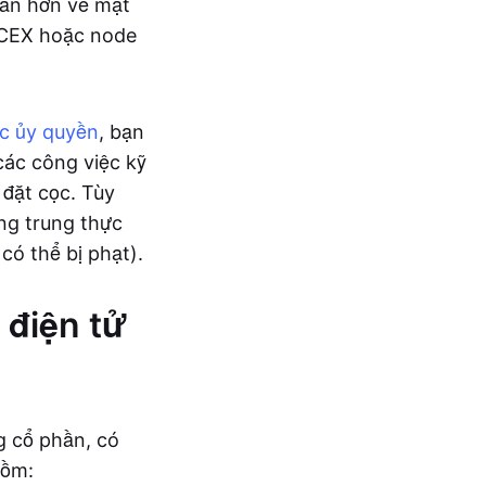
hăn hơn về mặt
o CEX hoặc node
c ủy quyền
, bạn
các công việc kỹ
 đặt cọc. Tùy
ng trung thực
có thể bị phạt).
 điện tử
g cổ phần, có
gồm: