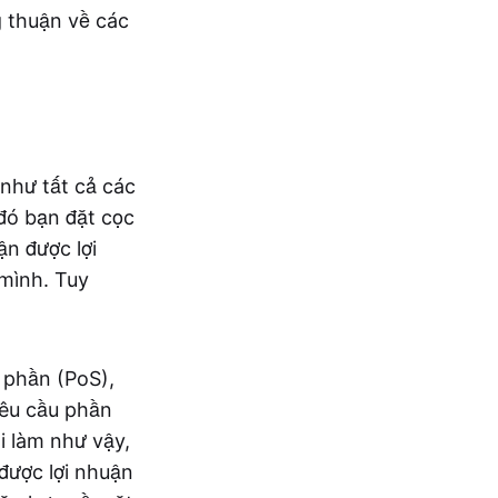
 thuận về các
như tất cả các
đó bạn đặt cọc
ận được lợi
mình. Tuy
 phần (PoS),
yêu cầu phần
 làm như vậy,
được lợi nhuận