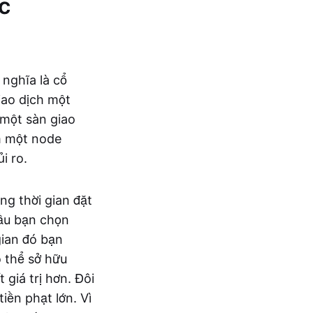
c
 nghĩa là cổ
iao dịch một
 một sàn giao
m một node
i ro.
ong thời gian đặt
cầu bạn chọn
gian đó bạn
ó thể sở hữu
 giá trị hơn. Đôi
iền phạt lớn. Vì