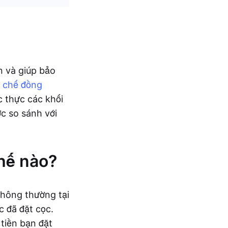
ạn và giúp bảo
 chế đồng
c thực các khối
ợc so sánh với
hế nào?
thông thường tại
c đã đặt cọc.
tiền bạn đặt