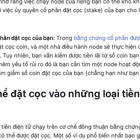
nhớ rằng việc chạy node của riêng bạn có thể khó k
ới việc ủy quyền cổ phần đặt cọc (stake) của bạn ch
hần đặt cọc của bạn:
Trong
bằng chứng cổ phần đượ
ặt cọc coin, và một nhà điều hành node sẽ thực hiện 
 Tuy nhiên, bạn vẫn kiếm được tiền lãi từ số coin bạn
hêm yếu tố rủi ro đó là bạn cần tìm một node hoạt độ
àm giảm số coin đặt cọc của bạn (chẳng hạn như bạn 
hể đặt cọc vào những loại tiền
i tiền điện tử chạy trên cơ chế đồng thuận bằng chứn
có thể được đặt cọc. Một số ví dụ phổ biến nhất bao 