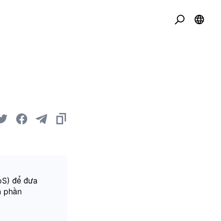
oS) để đưa
n phần