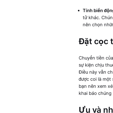
Tính biến độn
tử khác. Chún
nên chọn nhữn
Đặt cọc 
Chuyển tiền của
sự kiện chịu th
Điều này vẫn chư
được coi là một 
bạn nên xem xét
khai báo chúng
Ưu và nh