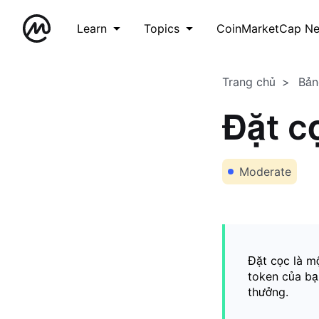
Learn
Topics
CoinMarketCap N
Trang chủ
Bản
Đặt c
Moderate
Đặt cọc là m
token của bạ
thưởng.