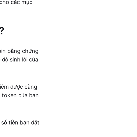
 cho các mục
?
coin bằng chứng
độ sinh lời của
kiếm được càng
c token của bạn
 số tiền bạn đặt