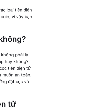
ác loại tiền điện
coin, vì vậy bạn
ế không?
 không phải là
hập hay không?
cọc tiền điện tử
ạn muốn an toàn,
ởng đặt cọc và
ện tử