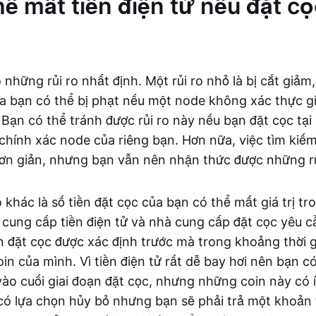
hể mất tiền điện tử nếu đặt cọ
những rủi ro nhất định. Một rủi ro nhỏ là bị cắt giảm,
a bạn có thể bị phạt nếu một node không xác thực g
 Bạn có thể tránh được rủi ro này nếu bạn đặt cọc tại
chính xác node của riêng bạn. Hơn nữa, việc tìm kiế
đơn giản, nhưng bạn vẫn nên nhận thức được những rủ
o khác là số tiền đặt cọc của bạn có thể mất giá trị tr
 cung cấp tiền điện tử và nhà cung cấp đặt cọc yêu 
n đặt cọc được xác định trước mà trong khoảng thời 
in của mình. Vì tiền điện tử rất dễ bay hơi nên bạn c
ào cuối giai đoạn đặt cọc, nhưng những coin này có ít
 có lựa chọn hủy bỏ nhưng bạn sẽ phải trả một khoản t