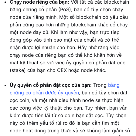
Chạy node riêng của bạn:
Với tất cả các blockchain
bằng chứng cổ phần (PoS), bạn có tùy chọn chạy
node của riêng mình. Một số blockchain có yêu cầu
phần cứng cao hơn những blockchain khác để chạy
một node đầy đủ. Khi làm như vậy, bạn trực tiếp
đóng góp vào tính bảo mật của chuỗi và có thể
nhận được lợi nhuận cao hơn. Hãy nhớ rằng việc
chạy node của riêng bạn có thể khó khăn hơn về
mặt kỹ thuật so với việc ủy quyền cổ phần đặt cọc
(stake) của bạn cho CEX hoặc node khác.
Ủy quyền cổ phần đặt cọc của bạn:
Trong
bằng
chứng cổ phần được ủy quyền
, bạn có tùy chọn đặt
cọc coin, và một nhà điều hành node sẽ thực hiện
các công việc kỹ thuật cho bạn. Tuy nhiên, bạn vẫn
kiếm được tiền lãi từ số coin bạn đặt cọc. Tùy chọn
này có thêm yếu tố rủi ro đó là bạn cần tìm một
node hoạt động trung thực và sẽ không làm giảm số