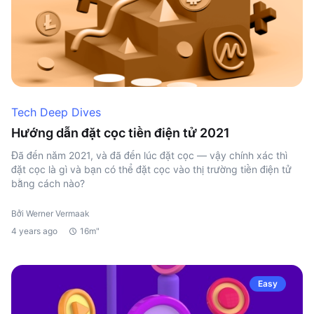
Tech Deep Dives
Hướng dẫn đặt cọc tiền điện tử 2021
Đã đến năm 2021, và đã đến lúc đặt cọc — vậy chính xác thì
đặt cọc là gì và bạn có thể đặt cọc vào thị trường tiền điện tử
bằng cách nào?
Bởi Werner Vermaak
4 years ago
16m"
Easy