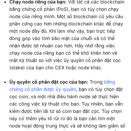
Chạy node riêng của bạn:
Với tất cả các blockchain
bằng chứng cổ phần (PoS), bạn có tùy chọn chạy
node của riêng mình. Một số blockchain có yêu cầu
phần cứng cao hơn những blockchain khác để chạy
một node đầy đủ. Khi làm như vậy, bạn trực tiếp
đóng góp vào tính bảo mật của chuỗi và có thể
nhận được lợi nhuận cao hơn. Hãy nhớ rằng việc
chạy node của riêng bạn có thể khó khăn hơn về
mặt kỹ thuật so với việc ủy quyền cổ phần đặt cọc
(stake) của bạn cho CEX hoặc node khác.
Ủy quyền cổ phần đặt cọc của bạn:
Trong
bằng
chứng cổ phần được ủy quyền
, bạn có tùy chọn đặt
cọc coin, và một nhà điều hành node sẽ thực hiện
các công việc kỹ thuật cho bạn. Tuy nhiên, bạn vẫn
kiếm được tiền lãi từ số coin bạn đặt cọc. Tùy chọn
này có thêm yếu tố rủi ro đó là bạn cần tìm một
node hoạt động trung thực và sẽ không làm giảm số