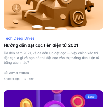
Tech Deep Dives
Hướng dẫn đặt cọc tiền điện tử 2021
Đã đến năm 2021, và đã đến lúc đặt cọc — vậy chính xác thì
đặt cọc là gì và bạn có thể đặt cọc vào thị trường tiền điện tử
bằng cách nào?
Bởi Werner Vermaak
4 years ago
16m"
Easy