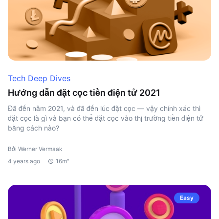
Tech Deep Dives
Hướng dẫn đặt cọc tiền điện tử 2021
Đã đến năm 2021, và đã đến lúc đặt cọc — vậy chính xác thì
đặt cọc là gì và bạn có thể đặt cọc vào thị trường tiền điện tử
bằng cách nào?
Bởi Werner Vermaak
4 years ago
16m"
Easy