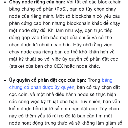
Chạy node riêng của bạn:
Với tất cả các blockchain
bằng chứng cổ phần (PoS), bạn có tùy chọn chạy
node của riêng mình. Một số blockchain có yêu cầu
phần cứng cao hơn những blockchain khác để chạy
một node đầy đủ. Khi làm như vậy, bạn trực tiếp
đóng góp vào tính bảo mật của chuỗi và có thể
nhận được lợi nhuận cao hơn. Hãy nhớ rằng việc
chạy node của riêng bạn có thể khó khăn hơn về
mặt kỹ thuật so với việc ủy quyền cổ phần đặt cọc
(stake) của bạn cho CEX hoặc node khác.
Ủy quyền cổ phần đặt cọc của bạn:
Trong
bằng
chứng cổ phần được ủy quyền
, bạn có tùy chọn đặt
cọc coin, và một nhà điều hành node sẽ thực hiện
các công việc kỹ thuật cho bạn. Tuy nhiên, bạn vẫn
kiếm được tiền lãi từ số coin bạn đặt cọc. Tùy chọn
này có thêm yếu tố rủi ro đó là bạn cần tìm một
node hoạt động trung thực và sẽ không làm giảm số