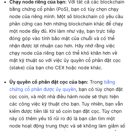
Chạy node riêng của bạn:
Với tất cả các blockchain
bằng chứng cổ phần (PoS), bạn có tùy chọn chạy
node của riêng mình. Một số blockchain có yêu cầu
phần cứng cao hơn những blockchain khác để chạy
một node đầy đủ. Khi làm như vậy, bạn trực tiếp
đóng góp vào tính bảo mật của chuỗi và có thể
nhận được lợi nhuận cao hơn. Hãy nhớ rằng việc
chạy node của riêng bạn có thể khó khăn hơn về
mặt kỹ thuật so với việc ủy quyền cổ phần đặt cọc
(stake) của bạn cho CEX hoặc node khác.
Ủy quyền cổ phần đặt cọc của bạn:
Trong
bằng
chứng cổ phần được ủy quyền
, bạn có tùy chọn đặt
cọc coin, và một nhà điều hành node sẽ thực hiện
các công việc kỹ thuật cho bạn. Tuy nhiên, bạn vẫn
kiếm được tiền lãi từ số coin bạn đặt cọc. Tùy chọn
này có thêm yếu tố rủi ro đó là bạn cần tìm một
node hoạt động trung thực và sẽ không làm giảm số