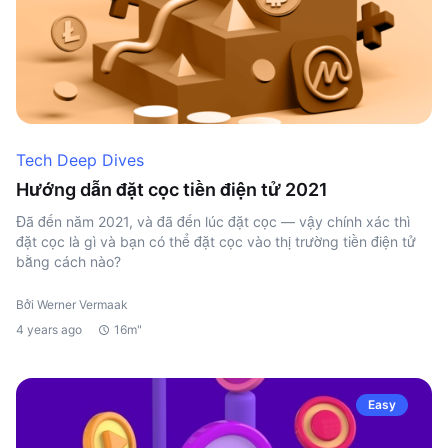
Tech Deep Dives
Hướng dẫn đặt cọc tiền điện tử 2021
Đã đến năm 2021, và đã đến lúc đặt cọc — vậy chính xác thì
đặt cọc là gì và bạn có thể đặt cọc vào thị trường tiền điện tử
bằng cách nào?
Bởi Werner Vermaak
4 years ago
16m"
Easy