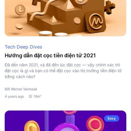
Tech Deep Dives
Hướng dẫn đặt cọc tiền điện tử 2021
Đã đến năm 2021, và đã đến lúc đặt cọc — vậy chính xác thì
đặt cọc là gì và bạn có thể đặt cọc vào thị trường tiền điện tử
bằng cách nào?
Bởi Werner Vermaak
4 years ago
16m"
Easy