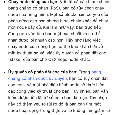
Chạy node riêng của bạn:
Với tất cả các blockchain
bằng chứng cổ phần (PoS), bạn có tùy chọn chạy
node của riêng mình. Một số blockchain có yêu cầu
phần cứng cao hơn những blockchain khác để chạy
một node đầy đủ. Khi làm như vậy, bạn trực tiếp
đóng góp vào tính bảo mật của chuỗi và có thể
nhận được lợi nhuận cao hơn. Hãy nhớ rằng việc
chạy node của riêng bạn có thể khó khăn hơn về
mặt kỹ thuật so với việc ủy quyền cổ phần đặt cọc
(stake) của bạn cho CEX hoặc node khác.
Ủy quyền cổ phần đặt cọc của bạn:
Trong
bằng
chứng cổ phần được ủy quyền
, bạn có tùy chọn đặt
cọc coin, và một nhà điều hành node sẽ thực hiện
các công việc kỹ thuật cho bạn. Tuy nhiên, bạn vẫn
kiếm được tiền lãi từ số coin bạn đặt cọc. Tùy chọn
này có thêm yếu tố rủi ro đó là bạn cần tìm một
node hoạt động trung thực và sẽ không làm giảm số