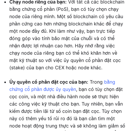
Chạy node riêng của bạn:
Với tất cả các blockchain
bằng chứng cổ phần (PoS), bạn có tùy chọn chạy
node của riêng mình. Một số blockchain có yêu cầu
phần cứng cao hơn những blockchain khác để chạy
một node đầy đủ. Khi làm như vậy, bạn trực tiếp
đóng góp vào tính bảo mật của chuỗi và có thể
nhận được lợi nhuận cao hơn. Hãy nhớ rằng việc
chạy node của riêng bạn có thể khó khăn hơn về
mặt kỹ thuật so với việc ủy quyền cổ phần đặt cọc
(stake) của bạn cho CEX hoặc node khác.
Ủy quyền cổ phần đặt cọc của bạn:
Trong
bằng
chứng cổ phần được ủy quyền
, bạn có tùy chọn đặt
cọc coin, và một nhà điều hành node sẽ thực hiện
các công việc kỹ thuật cho bạn. Tuy nhiên, bạn vẫn
kiếm được tiền lãi từ số coin bạn đặt cọc. Tùy chọn
này có thêm yếu tố rủi ro đó là bạn cần tìm một
node hoạt động trung thực và sẽ không làm giảm số