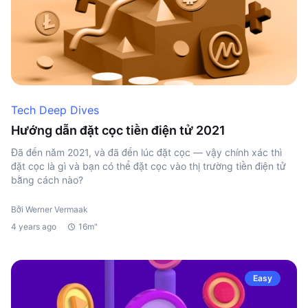
Tech Deep Dives
Hướng dẫn đặt cọc tiền điện tử 2021
Đã đến năm 2021, và đã đến lúc đặt cọc — vậy chính xác thì
đặt cọc là gì và bạn có thể đặt cọc vào thị trường tiền điện tử
bằng cách nào?
Bởi Werner Vermaak
4 years ago
16m"
Easy