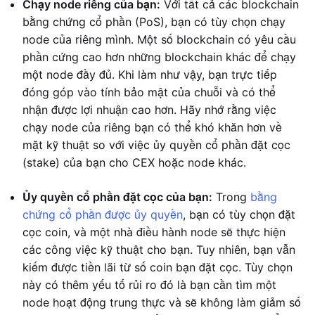
Chạy node riêng của bạn:
Với tất cả các blockchain
bằng chứng cổ phần (PoS), bạn có tùy chọn chạy
node của riêng mình. Một số blockchain có yêu cầu
phần cứng cao hơn những blockchain khác để chạy
một node đầy đủ. Khi làm như vậy, bạn trực tiếp
đóng góp vào tính bảo mật của chuỗi và có thể
nhận được lợi nhuận cao hơn. Hãy nhớ rằng việc
chạy node của riêng bạn có thể khó khăn hơn về
mặt kỹ thuật so với việc ủy quyền cổ phần đặt cọc
(stake) của bạn cho CEX hoặc node khác.
Ủy quyền cổ phần đặt cọc của bạn:
Trong
bằng
chứng cổ phần được ủy quyền
, bạn có tùy chọn đặt
cọc coin, và một nhà điều hành node sẽ thực hiện
các công việc kỹ thuật cho bạn. Tuy nhiên, bạn vẫn
kiếm được tiền lãi từ số coin bạn đặt cọc. Tùy chọn
này có thêm yếu tố rủi ro đó là bạn cần tìm một
node hoạt động trung thực và sẽ không làm giảm số