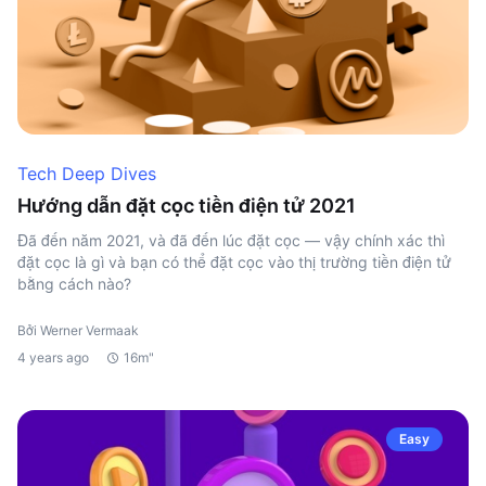
Tech Deep Dives
Hướng dẫn đặt cọc tiền điện tử 2021
Đã đến năm 2021, và đã đến lúc đặt cọc — vậy chính xác thì
đặt cọc là gì và bạn có thể đặt cọc vào thị trường tiền điện tử
bằng cách nào?
Bởi Werner Vermaak
4 years ago
16m"
Easy