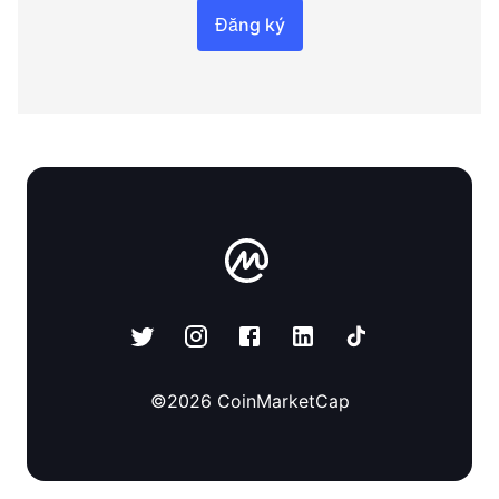
Đăng ký
©
2026
CoinMarketCap