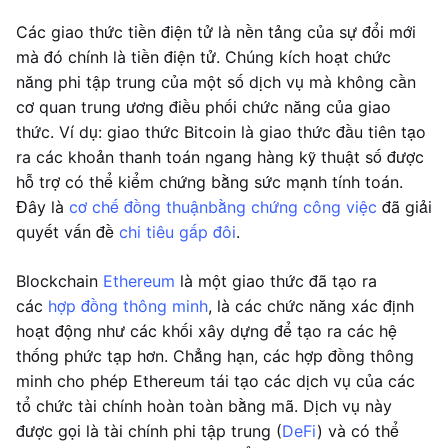
Các giao thức tiền điện tử là nền tảng của sự đổi mới
mà đó chính là tiền điện tử. Chúng kích hoạt chức
năng phi tập trung của một số dịch vụ mà không cần
cơ quan trung ương điều phối chức năng của giao
thức. Ví dụ: giao thức Bitcoin là giao thức đầu tiên tạo
ra các khoản thanh toán ngang hàng kỹ thuật số được
hỗ trợ có thể kiểm chứng bằng sức mạnh tính toán.
Đây là
cơ chế đồng thuận
bằng chứng công việc
đã giải
quyết vấn đề
chi tiêu gấp đôi
.
Blockchain
Ethereum
là một giao thức đã tạo ra
các
hợp đồng thông minh
, là các chức năng xác định
hoạt động như các khối xây dựng để tạo ra các hệ
thống phức tạp hơn. Chẳng hạn, các hợp đồng thông
minh cho phép Ethereum tái tạo các dịch vụ của các
tổ chức tài chính hoàn toàn bằng mã. Dịch vụ này
được gọi là tài chính phi tập trung (
DeFi
) và có thể