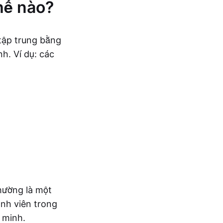
thế nào?
 tập trung bằng
h. Ví dụ: các
thường là một
ành viên trong
 minh.