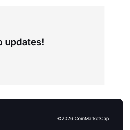
to updates!
©
2026
CoinMarketCap