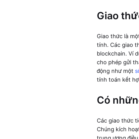
Giao thức
Giao thức là mộ
tính. Các giao t
blockchain. Ví 
cho phép gửi t
động như một
s
tính toán kết h
Có những
Các giao thức ti
Chúng kích hoạt
trung ương điều 