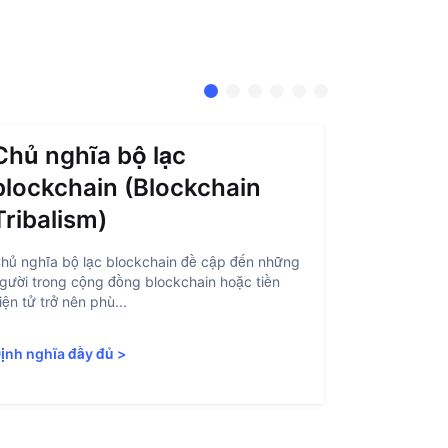
Chủ nghĩa bộ lạc
Trừu t
blockchain (Blockchain
(Accou
Tribalism)
Trừu tượng h
là quá trình
hủ nghĩa bộ lạc blockchain đề cập đến những
blockchain d
gười trong cộng đồng blockchain hoặc tiền
iện tử trở nên phù...
Định nghĩa 
ịnh nghĩa đầy đủ
>