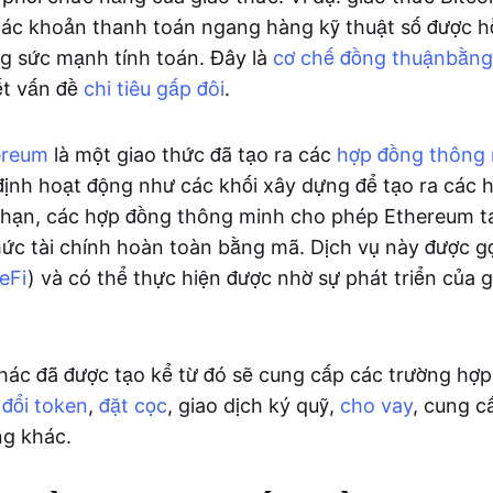
 các khoản thanh toán ngang hàng kỹ thuật số được hỗ
g sức mạnh tính toán. Đây là
cơ chế đồng thuận
bằng
ết vấn đề
chi tiêu gấp đôi
.
ereum
là một giao thức đã tạo ra các
hợp đồng thông
ịnh hoạt động như các khối xây dựng để tạo ra các 
hạn, các hợp đồng thông minh cho phép Ethereum tá
hức tài chính hoàn toàn bằng mã. Dịch vụ này được gọi
eFi
) và có thể thực hiện được nhờ sự phát triển của 
hác đã được tạo kể từ đó sẽ cung cấp các trường hợ
đổi token
,
đặt cọc
, giao dịch ký quỹ,
cho vay
, cung 
ng khác.