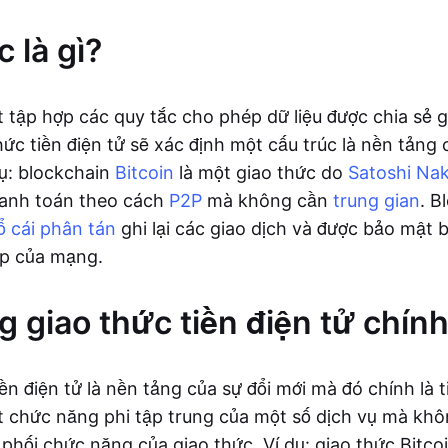
 là gì?
t tập hợp các quy tắc cho phép dữ liệu được chia sẻ 
hức tiền điện tử sẽ xác định một cấu trúc là nền tảng
dụ: blockchain
Bitcoin
là một giao thức do
Satoshi Na
hanh toán theo cách
P2P
mà không cần
trung gian
. B
ổ cái phân tán
ghi lại các giao dịch và được bảo mật 
ợp của mạng.
 giao thức tiền điện tử chín
ền điện tử là nền tảng của sự đổi mới mà đó chính là t
 chức năng phi tập trung của một số dịch vụ mà kh
phối chức năng của giao thức. Ví dụ: giao thức Bitcoi