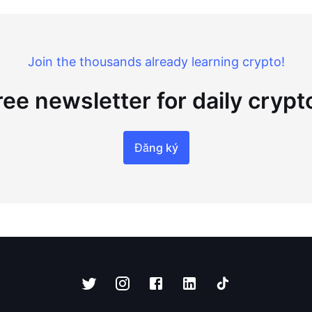
Join the thousands already learning crypto!
ree newsletter for daily cryp
Đăng ký