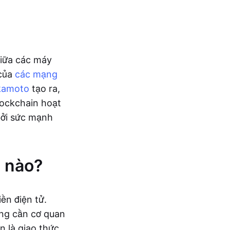
giữa các máy
 của
các mạng
kamoto
tạo ra,
lockchain hoạt
bởi sức mạnh
h nào?
iền điện tử.
ông cần cơ quan
n là giao thức