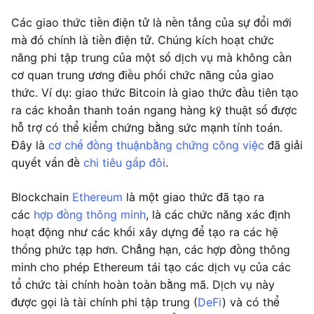
Các giao thức tiền điện tử là nền tảng của sự đổi mới
mà đó chính là tiền điện tử. Chúng kích hoạt chức
năng phi tập trung của một số dịch vụ mà không cần
cơ quan trung ương điều phối chức năng của giao
thức. Ví dụ: giao thức Bitcoin là giao thức đầu tiên tạo
ra các khoản thanh toán ngang hàng kỹ thuật số được
hỗ trợ có thể kiểm chứng bằng sức mạnh tính toán.
Đây là
cơ chế đồng thuận
bằng chứng công việc
đã giải
quyết vấn đề
chi tiêu gấp đôi
.
Blockchain
Ethereum
là một giao thức đã tạo ra
các
hợp đồng thông minh
, là các chức năng xác định
hoạt động như các khối xây dựng để tạo ra các hệ
thống phức tạp hơn. Chẳng hạn, các hợp đồng thông
minh cho phép Ethereum tái tạo các dịch vụ của các
tổ chức tài chính hoàn toàn bằng mã. Dịch vụ này
được gọi là tài chính phi tập trung (
DeFi
) và có thể