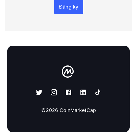
Đăng ký
©
2026
CoinMarketCap