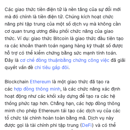
Các giao thức tiền điện tử là nền tảng của sự đổi mới
mà đó chính là tiền điện tử. Chúng kích hoạt chức
năng phi tập trung của một số dịch vụ mà không cần
cơ quan trung ương điều phối chức năng của giao
thức. Ví dụ: giao thức Bitcoin là giao thức đầu tiên tạo
ra các khoản thanh toán ngang hàng kỹ thuật số được
hỗ trợ có thể kiểm chứng bằng sức mạnh tính toán.
Đây là
cơ chế đồng thuận
bằng chứng công việc
đã giải
quyết vấn đề
chi tiêu gấp đôi
.
Blockchain
Ethereum
là một giao thức đã tạo ra
các
hợp đồng thông minh
, là các chức năng xác định
hoạt động như các khối xây dựng để tạo ra các hệ
thống phức tạp hơn. Chẳng hạn, các hợp đồng thông
minh cho phép Ethereum tái tạo các dịch vụ của các
tổ chức tài chính hoàn toàn bằng mã. Dịch vụ này
được gọi là tài chính phi tập trung (
DeFi
) và có thể