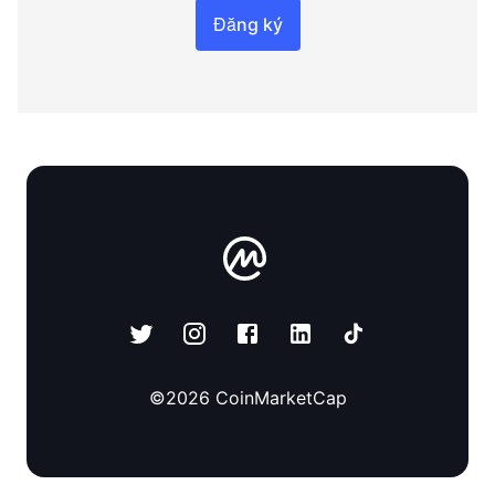
Đăng ký
©
2026
CoinMarketCap