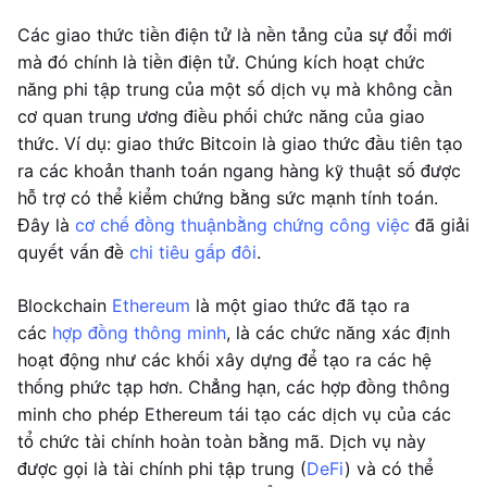
Các giao thức tiền điện tử là nền tảng của sự đổi mới
mà đó chính là tiền điện tử. Chúng kích hoạt chức
năng phi tập trung của một số dịch vụ mà không cần
cơ quan trung ương điều phối chức năng của giao
thức. Ví dụ: giao thức Bitcoin là giao thức đầu tiên tạo
ra các khoản thanh toán ngang hàng kỹ thuật số được
hỗ trợ có thể kiểm chứng bằng sức mạnh tính toán.
Đây là
cơ chế đồng thuận
bằng chứng công việc
đã giải
quyết vấn đề
chi tiêu gấp đôi
.
Blockchain
Ethereum
là một giao thức đã tạo ra
các
hợp đồng thông minh
, là các chức năng xác định
hoạt động như các khối xây dựng để tạo ra các hệ
thống phức tạp hơn. Chẳng hạn, các hợp đồng thông
minh cho phép Ethereum tái tạo các dịch vụ của các
tổ chức tài chính hoàn toàn bằng mã. Dịch vụ này
được gọi là tài chính phi tập trung (
DeFi
) và có thể