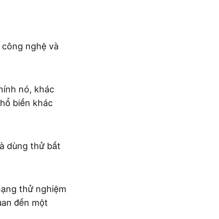
i công nghệ và
hính nó, khác
phổ biến khác
à dùng thử bất
 mạng thử nghiệm
quan đến một