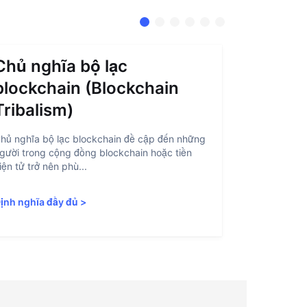
Chủ nghĩa bộ lạc
Trừu t
blockchain (Blockchain
(Accou
Tribalism)
Trừu tượng h
là quá trình
hủ nghĩa bộ lạc blockchain đề cập đến những
blockchain d
gười trong cộng đồng blockchain hoặc tiền
iện tử trở nên phù...
Định nghĩa 
ịnh nghĩa đầy đủ
>