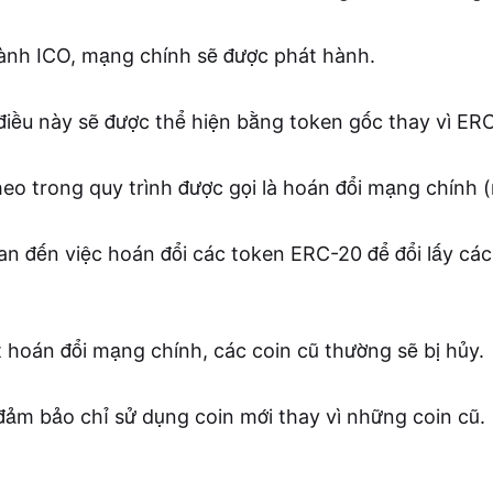
ành ICO, mạng chính sẽ được phát hành.
iều này sẽ được thể hiện bằng token gốc thay vì ER
theo trong quy trình được gọi là hoán đổi mạng chính
uan đến việc hoán đổi các token ERC-20 để đổi lấy các
t hoán đổi mạng chính, các coin cũ thường sẽ bị hủy.
ảm bảo chỉ sử dụng coin mới thay vì những coin cũ.