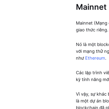
Mainnet 
Mainnet (Mạng 
giao thức riêng.
Nó là một block
với mạng thử ng
như
Ethereum
.
Các lập trình v
kỳ tính năng mớ
Vì vậy, sự khác
là một dự án bl
blockchain đã p