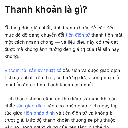
Thanh khoản là gì?
Ở dạng đơn giản nhất, tính thanh khoản đề cập đến
mức độ dễ dàng chuyển đổi
tiền điện tử
thành tiền mặt
một cách nhanh chóng — và liệu điều này có thể đạt
được mà không ảnh hưởng đến giá trị của tài sản hay
không.
Bitcoin
,
tài sản kỹ thuật số
đầu tiên và được giao dịch
tích cực nhất trên thế giới, thường được công nhận là
loại tiền ảo có tính thanh khoản cao nhất.
Tính thanh khoản cũng có thể được sử dụng khi cân
nhắc
sàn giao dịch
nào cho phép giao dịch ngay lập
tức giữa
tiền pháp định
và tiền điện tử và không bị
trượt giá. Mức độ thanh khoản thường sẽ phụ thuộc
vào số lượng người dùng của nền tảng cụ thể đó.