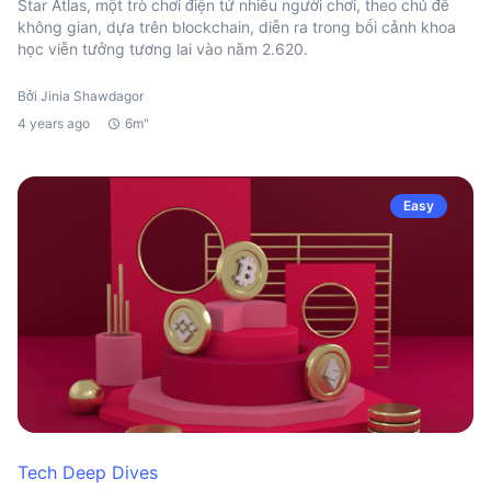
Star Atlas, một trò chơi điện tử nhiều người chơi, theo chủ đề
không gian, dựa trên blockchain, diễn ra trong bối cảnh khoa
học viễn tưởng tương lai vào năm 2.620.
Bởi Jinia Shawdagor
4 years ago
6m"
Easy
Tech Deep Dives