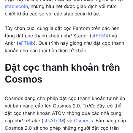
stablecoin
, nhưng hầu hết được giao dịch với mức
chiết khấu cao so với các stablecoin khác.
Tùy chọn cuối cùng là đặt cọc Fantom trên các nền
tảng đặt cọc thanh khoản như Stader (
stFTMX
) và
Ankr (
aFTMb
). Quá trình này giống như đặt cọc thanh
khoản cho các loại tiền điện tử khác.
Đặt cọc thanh khoản trên
Cosmos
Cosmos đang cho phép đặt cọc thanh khoản tự nhiên
với bản nâng cấp lên Cosmos 2.0. Trước đây, có thể
đặt cọc thanh khoản ATOM thông qua các nhà cung
cấp như pStake (
stkATOM
) và
Osmosis
. Bản nâng cấp
Cosmos 2.0 sẽ cho phép những người đặt cọc trên