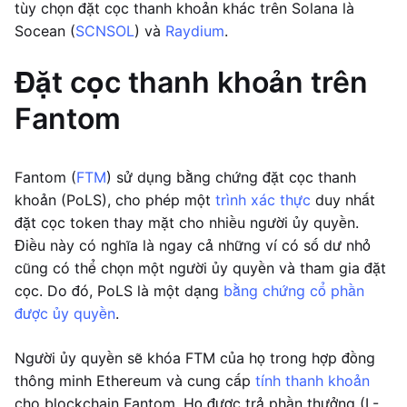
tùy chọn đặt cọc thanh khoản khác trên Solana là
Socean (
SCNSOL
) và
Raydium
.
Đặt cọc thanh khoản trên
Fantom
Fantom (
FTM
) sử dụng bằng chứng đặt cọc thanh
khoản (PoLS), cho phép một
trình xác thực
duy nhất
đặt cọc token thay mặt cho nhiều người ủy quyền.
Điều này có nghĩa là ngay cả những ví có số dư nhỏ
cũng có thể chọn một người ủy quyền và tham gia đặt
cọc. Do đó, PoLS là một dạng
bằng chứng cổ phần
được ủy quyền
.
Người ủy quyền sẽ khóa FTM của họ trong hợp đồng
thông minh Ethereum và cung cấp
tính thanh khoản
cho blockchain Fantom. Họ được trả phần thưởng (L-