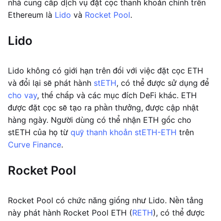
nhà cung cấp dịch vụ đặt cọc thanh khoản chính trên
Ethereum là
Lido
và
Rocket Pool
.
Lido
Lido không có giới hạn trên đối với việc đặt cọc ETH
và đổi lại sẽ phát hành
stETH
, có thể được sử dụng để
cho vay
, thế chấp và các mục đích DeFi khác. ETH
được đặt cọc sẽ tạo ra phần thưởng, được cập nhật
hàng ngày. Người dùng có thể nhận ETH gốc cho
stETH của họ từ
quỹ thanh khoản stETH-ETH
trên
Curve Finance
.
Rocket Pool
Rocket Pool có chức năng giống như Lido. Nền tảng
này phát hành Rocket Pool ETH (
RETH
), có thể được