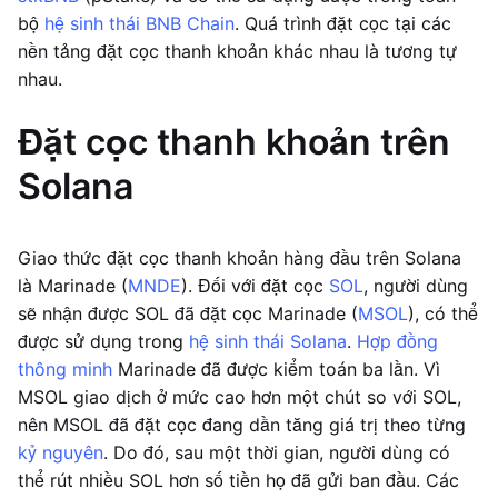
bộ
hệ sinh thái BNB Chain
. Quá trình đặt cọc tại các
nền tảng đặt cọc thanh khoản khác nhau là tương tự
nhau.
Đặt cọc thanh khoản trên
Solana
Giao thức đặt cọc thanh khoản hàng đầu trên Solana
là Marinade (
MNDE
). Đối với đặt cọc
SOL
, người dùng
sẽ nhận được SOL đã đặt cọc Marinade (
MSOL
), có thể
được sử dụng trong
hệ sinh thái Solana
.
Hợp đồng
thông minh
Marinade đã được kiểm toán ba lần. Vì
MSOL giao dịch ở mức cao hơn một chút so với SOL,
nên MSOL đã đặt cọc đang dần tăng giá trị theo từng
kỷ nguyên
. Do đó, sau một thời gian, người dùng có
thể rút nhiều SOL hơn số tiền họ đã gửi ban đầu. Các