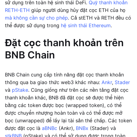
sử dụng trên toàn hệ sinh thái DeFi.
Quỹ thanh khoản
RETH-ETH
giúp người dùng hủy đặt cọc ETH của họ
mà không cần sự cho phép
. Cả stETH và RETH đều có
thể được sử dụng trong
hệ sinh thái Ethereum
.
Đặt cọc thanh khoản trên
BNB Chain
BNB Chain cung cấp tính năng đặt cọc thanh khoản
thông qua ba giao thức web3 khác nhau:
Ankr
,
Stader
và
pStake
. Cũng giống như trên các nền tảng đặt cọc
thanh khoản khác, BNB đã đặt cọc sẽ được thể hiện
bằng các token được bọc (wrapped token), có thể
được chuyển nhượng hoàn toàn và có thể được mở
bọc (unwrapped) để lấy lại tài sản thế chấp. Các token
được đặt cọc là
aBNBc
(Ankr),
BNBx
(Stader) và
stkBNB
(pStake) và có thể sử dụng được trong toàn