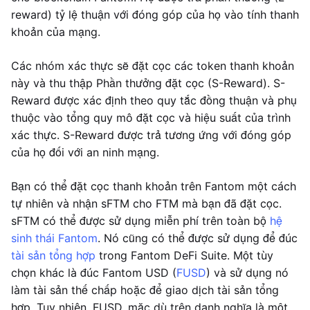
reward) tỷ lệ thuận với đóng góp của họ vào tính thanh
khoản của mạng.
Các nhóm xác thực sẽ đặt cọc các token thanh khoản
này và thu thập Phần thưởng đặt cọc (S-Reward). S-
Reward được xác định theo quy tắc đồng thuận và phụ
thuộc vào tổng quy mô đặt cọc và hiệu suất của trình
xác thực. S-Reward được trả tương ứng với đóng góp
của họ đối với an ninh mạng.
Bạn có thể đặt cọc thanh khoản trên Fantom một cách
tự nhiên và nhận sFTM cho FTM mà bạn đã đặt cọc.
sFTM có thể được sử dụng miễn phí trên toàn bộ
hệ
sinh thái Fantom
. Nó cũng có thể được sử dụng để đúc
tài sản tổng hợp
trong Fantom DeFi Suite. Một tùy
chọn khác là đúc Fantom USD (
FUSD
) và sử dụng nó
làm tài sản thế chấp hoặc để giao dịch tài sản tổng
hợp. Tuy nhiên, FUSD, mặc dù trên danh nghĩa là một