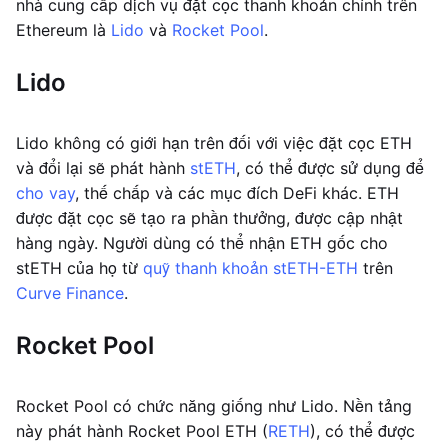
nhà cung cấp dịch vụ đặt cọc thanh khoản chính trên
Ethereum là
Lido
và
Rocket Pool
.
Lido
Lido không có giới hạn trên đối với việc đặt cọc ETH
và đổi lại sẽ phát hành
stETH
, có thể được sử dụng để
cho vay
, thế chấp và các mục đích DeFi khác. ETH
được đặt cọc sẽ tạo ra phần thưởng, được cập nhật
hàng ngày. Người dùng có thể nhận ETH gốc cho
stETH của họ từ
quỹ thanh khoản stETH-ETH
trên
Curve Finance
.
Rocket Pool
Rocket Pool có chức năng giống như Lido. Nền tảng
này phát hành Rocket Pool ETH (
RETH
), có thể được