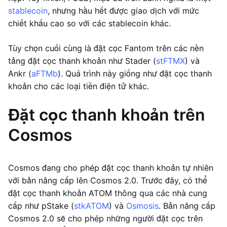
stablecoin
, nhưng hầu hết được giao dịch với mức
chiết khấu cao so với các stablecoin khác.
Tùy chọn cuối cùng là đặt cọc Fantom trên các nền
tảng đặt cọc thanh khoản như Stader (
stFTMX
) và
Ankr (
aFTMb
). Quá trình này giống như đặt cọc thanh
khoản cho các loại tiền điện tử khác.
Đặt cọc thanh khoản trên
Cosmos
Cosmos đang cho phép đặt cọc thanh khoản tự nhiên
với bản nâng cấp lên Cosmos 2.0. Trước đây, có thể
đặt cọc thanh khoản ATOM thông qua các nhà cung
cấp như pStake (
stkATOM
) và
Osmosis
. Bản nâng cấp
Cosmos 2.0 sẽ cho phép những người đặt cọc trên