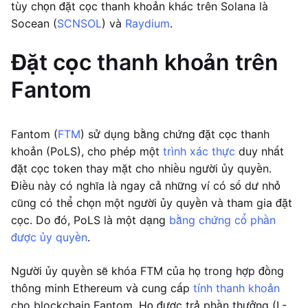
tùy chọn đặt cọc thanh khoản khác trên Solana là
Socean (
SCNSOL
) và
Raydium
.
Đặt cọc thanh khoản trên
Fantom
Fantom (
FTM
) sử dụng bằng chứng đặt cọc thanh
khoản (PoLS), cho phép một
trình xác thực
duy nhất
đặt cọc token thay mặt cho nhiều người ủy quyền.
Điều này có nghĩa là ngay cả những ví có số dư nhỏ
cũng có thể chọn một người ủy quyền và tham gia đặt
cọc. Do đó, PoLS là một dạng
bằng chứng cổ phần
được ủy quyền
.
Người ủy quyền sẽ khóa FTM của họ trong hợp đồng
thông minh Ethereum và cung cấp
tính thanh khoản
cho blockchain Fantom. Họ được trả phần thưởng (L-