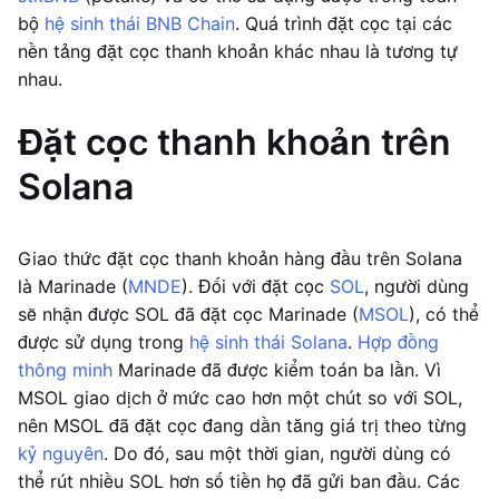
bộ
hệ sinh thái BNB Chain
. Quá trình đặt cọc tại các
nền tảng đặt cọc thanh khoản khác nhau là tương tự
nhau.
Đặt cọc thanh khoản trên
Solana
Giao thức đặt cọc thanh khoản hàng đầu trên Solana
là Marinade (
MNDE
). Đối với đặt cọc
SOL
, người dùng
sẽ nhận được SOL đã đặt cọc Marinade (
MSOL
), có thể
được sử dụng trong
hệ sinh thái Solana
.
Hợp đồng
thông minh
Marinade đã được kiểm toán ba lần. Vì
MSOL giao dịch ở mức cao hơn một chút so với SOL,
nên MSOL đã đặt cọc đang dần tăng giá trị theo từng
kỷ nguyên
. Do đó, sau một thời gian, người dùng có
thể rút nhiều SOL hơn số tiền họ đã gửi ban đầu. Các