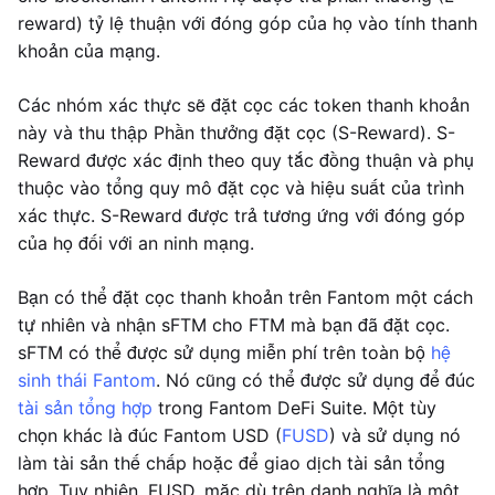
reward) tỷ lệ thuận với đóng góp của họ vào tính thanh
khoản của mạng.
Các nhóm xác thực sẽ đặt cọc các token thanh khoản
này và thu thập Phần thưởng đặt cọc (S-Reward). S-
Reward được xác định theo quy tắc đồng thuận và phụ
thuộc vào tổng quy mô đặt cọc và hiệu suất của trình
xác thực. S-Reward được trả tương ứng với đóng góp
của họ đối với an ninh mạng.
Bạn có thể đặt cọc thanh khoản trên Fantom một cách
tự nhiên và nhận sFTM cho FTM mà bạn đã đặt cọc.
sFTM có thể được sử dụng miễn phí trên toàn bộ
hệ
sinh thái Fantom
. Nó cũng có thể được sử dụng để đúc
tài sản tổng hợp
trong Fantom DeFi Suite. Một tùy
chọn khác là đúc Fantom USD (
FUSD
) và sử dụng nó
làm tài sản thế chấp hoặc để giao dịch tài sản tổng
hợp. Tuy nhiên, FUSD, mặc dù trên danh nghĩa là một