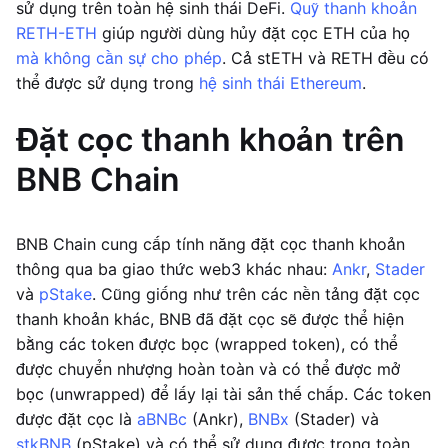
sử dụng trên toàn hệ sinh thái DeFi.
Quỹ thanh khoản
RETH-ETH
giúp người dùng hủy đặt cọc ETH của họ
mà không cần sự cho phép
. Cả stETH và RETH đều có
thể được sử dụng trong
hệ sinh thái Ethereum
.
Đặt cọc thanh khoản trên
BNB Chain
BNB Chain cung cấp tính năng đặt cọc thanh khoản
thông qua ba giao thức web3 khác nhau:
Ankr
,
Stader
và
pStake
. Cũng giống như trên các nền tảng đặt cọc
thanh khoản khác, BNB đã đặt cọc sẽ được thể hiện
bằng các token được bọc (wrapped token), có thể
được chuyển nhượng hoàn toàn và có thể được mở
bọc (unwrapped) để lấy lại tài sản thế chấp. Các token
được đặt cọc là
aBNBc
(Ankr),
BNBx
(Stader) và
stkBNB
(pStake) và có thể sử dụng được trong toàn