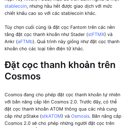
stablecoin
, nhưng hầu hết được giao dịch với mức
chiết khấu cao so với các stablecoin khác.
Tùy chọn cuối cùng là đặt cọc Fantom trên các nền
tảng đặt cọc thanh khoản như Stader (
stFTMX
) và
Ankr (
aFTMb
). Quá trình này giống như đặt cọc thanh
khoản cho các loại tiền điện tử khác.
Đặt cọc thanh khoản trên
Cosmos
Cosmos đang cho phép đặt cọc thanh khoản tự nhiên
với bản nâng cấp lên Cosmos 2.0. Trước đây, có thể
đặt cọc thanh khoản ATOM thông qua các nhà cung
cấp như pStake (
stkATOM
) và
Osmosis
. Bản nâng cấp
Cosmos 2.0 sẽ cho phép những người đặt cọc trên