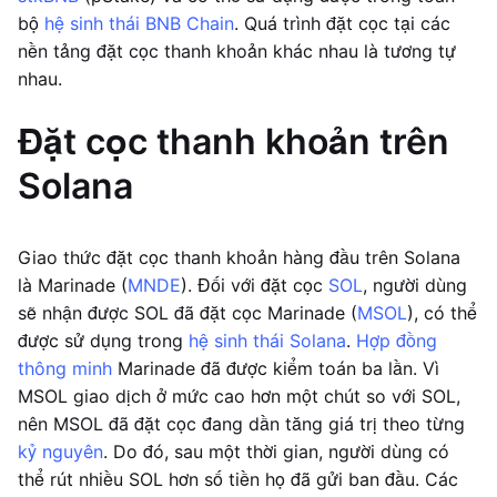
bộ
hệ sinh thái BNB Chain
. Quá trình đặt cọc tại các
nền tảng đặt cọc thanh khoản khác nhau là tương tự
nhau.
Đặt cọc thanh khoản trên
Solana
Giao thức đặt cọc thanh khoản hàng đầu trên Solana
là Marinade (
MNDE
). Đối với đặt cọc
SOL
, người dùng
sẽ nhận được SOL đã đặt cọc Marinade (
MSOL
), có thể
được sử dụng trong
hệ sinh thái Solana
.
Hợp đồng
thông minh
Marinade đã được kiểm toán ba lần. Vì
MSOL giao dịch ở mức cao hơn một chút so với SOL,
nên MSOL đã đặt cọc đang dần tăng giá trị theo từng
kỷ nguyên
. Do đó, sau một thời gian, người dùng có
thể rút nhiều SOL hơn số tiền họ đã gửi ban đầu. Các