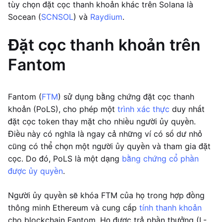
tùy chọn đặt cọc thanh khoản khác trên Solana là
Socean (
SCNSOL
) và
Raydium
.
Đặt cọc thanh khoản trên
Fantom
Fantom (
FTM
) sử dụng bằng chứng đặt cọc thanh
khoản (PoLS), cho phép một
trình xác thực
duy nhất
đặt cọc token thay mặt cho nhiều người ủy quyền.
Điều này có nghĩa là ngay cả những ví có số dư nhỏ
cũng có thể chọn một người ủy quyền và tham gia đặt
cọc. Do đó, PoLS là một dạng
bằng chứng cổ phần
được ủy quyền
.
Người ủy quyền sẽ khóa FTM của họ trong hợp đồng
thông minh Ethereum và cung cấp
tính thanh khoản
cho blockchain Fantom. Họ được trả phần thưởng (L-