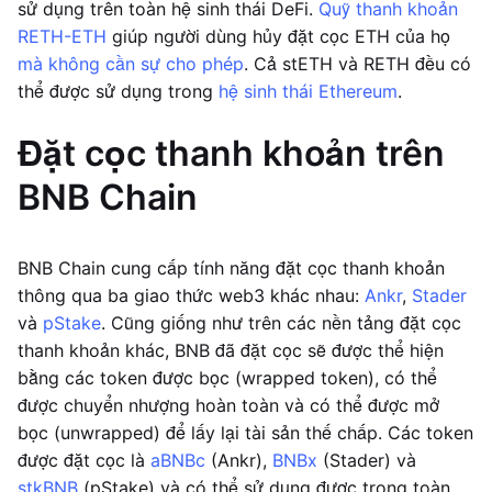
sử dụng trên toàn hệ sinh thái DeFi.
Quỹ thanh khoản
RETH-ETH
giúp người dùng hủy đặt cọc ETH của họ
mà không cần sự cho phép
. Cả stETH và RETH đều có
thể được sử dụng trong
hệ sinh thái Ethereum
.
Đặt cọc thanh khoản trên
BNB Chain
BNB Chain cung cấp tính năng đặt cọc thanh khoản
thông qua ba giao thức web3 khác nhau:
Ankr
,
Stader
và
pStake
. Cũng giống như trên các nền tảng đặt cọc
thanh khoản khác, BNB đã đặt cọc sẽ được thể hiện
bằng các token được bọc (wrapped token), có thể
được chuyển nhượng hoàn toàn và có thể được mở
bọc (unwrapped) để lấy lại tài sản thế chấp. Các token
được đặt cọc là
aBNBc
(Ankr),
BNBx
(Stader) và
stkBNB
(pStake) và có thể sử dụng được trong toàn