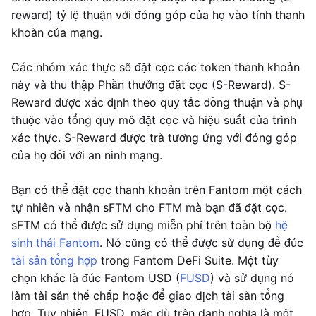
reward) tỷ lệ thuận với đóng góp của họ vào tính thanh
khoản của mạng.
Các nhóm xác thực sẽ đặt cọc các token thanh khoản
này và thu thập Phần thưởng đặt cọc (S-Reward). S-
Reward được xác định theo quy tắc đồng thuận và phụ
thuộc vào tổng quy mô đặt cọc và hiệu suất của trình
xác thực. S-Reward được trả tương ứng với đóng góp
của họ đối với an ninh mạng.
Bạn có thể đặt cọc thanh khoản trên Fantom một cách
tự nhiên và nhận sFTM cho FTM mà bạn đã đặt cọc.
sFTM có thể được sử dụng miễn phí trên toàn bộ
hệ
sinh thái Fantom
. Nó cũng có thể được sử dụng để đúc
tài sản tổng hợp
trong Fantom DeFi Suite. Một tùy
chọn khác là đúc Fantom USD (
FUSD
) và sử dụng nó
làm tài sản thế chấp hoặc để giao dịch tài sản tổng
hợp. Tuy nhiên, FUSD, mặc dù trên danh nghĩa là một