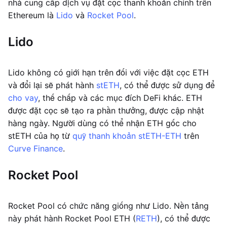
nhà cung cấp dịch vụ đặt cọc thanh khoản chính trên
Ethereum là
Lido
và
Rocket Pool
.
Lido
Lido không có giới hạn trên đối với việc đặt cọc ETH
và đổi lại sẽ phát hành
stETH
, có thể được sử dụng để
cho vay
, thế chấp và các mục đích DeFi khác. ETH
được đặt cọc sẽ tạo ra phần thưởng, được cập nhật
hàng ngày. Người dùng có thể nhận ETH gốc cho
stETH của họ từ
quỹ thanh khoản stETH-ETH
trên
Curve Finance
.
Rocket Pool
Rocket Pool có chức năng giống như Lido. Nền tảng
này phát hành Rocket Pool ETH (
RETH
), có thể được