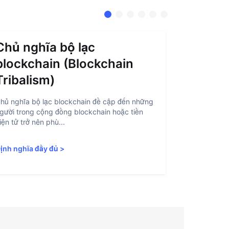
Chủ nghĩa bộ lạc
Trừu t
blockchain (Blockchain
(Accou
Tribalism)
Trừu tượng h
là quá trình
hủ nghĩa bộ lạc blockchain đề cập đến những
blockchain d
gười trong cộng đồng blockchain hoặc tiền
iện tử trở nên phù...
Định nghĩa 
ịnh nghĩa đầy đủ
>