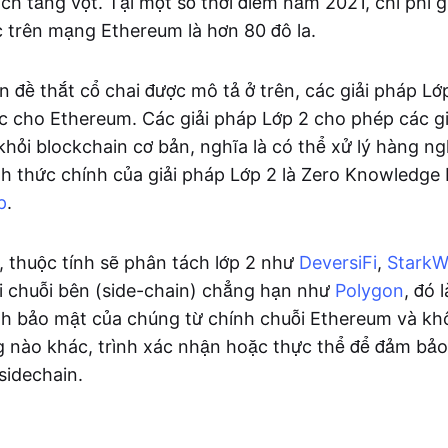
ịch tăng vọt. Tại một số thời điểm năm 2021, chi phí 
c trên mạng Ethereum là hơn 80 đô la.
n đề thắt cổ chai được mô tả ở trên, các giải pháp L
ực cho Ethereum. Các giải pháp Lớp 2 cho phép các g
khỏi blockchain cơ bản, nghĩa là có thể xử lý hàng ng
ình thức chính của giải pháp Lớp 2 là Zero Knowledge 
p
.
, thuộc tính sẽ phân tách lớp 2 như
DeversiFi
,
StarkW
 chuỗi bên (side-chain) chẳng hạn như
Polygon
, đó 
ính bảo mật của chúng từ chính chuỗi Ethereum và k
 nào khác, trình xác nhận hoặc thực thể để đảm bảo
sidechain.