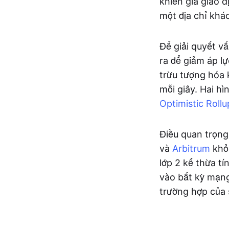
khiến giá giao d
một địa chỉ khá
Để giải quyết vấ
ra để giảm áp l
trừu tượng hóa 
mỗi giây. Hai h
Optimistic Rollu
Điều quan trọng
và
Arbitrum
khỏi
lớp 2 kế thừa t
vào bất kỳ mạng
trường hợp của 