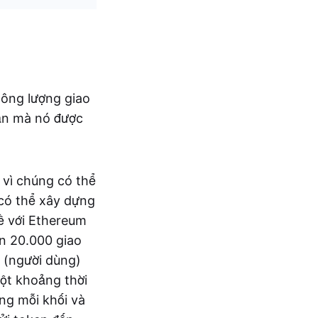
hông lượng giao
bản mà nó được
 vì chúng có thể
 có thể xây dựng
ề với Ethereum
ơn 20.000 giao
ế (người dùng)
một khoảng thời
ng mỗi khối và