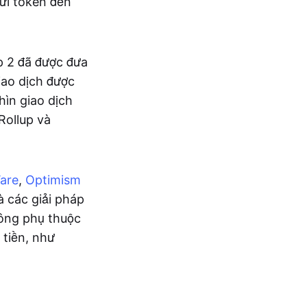
gửi token đến
ớp 2 đã được đưa
iao dịch được
hìn giao dịch
Rollup và
are
,
Optimism
là các giải pháp
hông phụ thuộc
 tiền, như