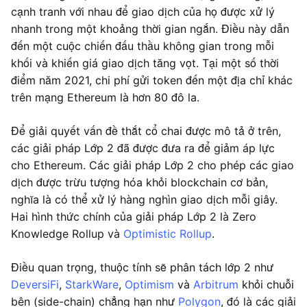
cạnh tranh với nhau để giao dịch của họ được xử lý
nhanh trong một khoảng thời gian ngắn. Điều này dẫn
đến một cuộc chiến đấu thầu không gian trong mỗi
khối và khiến giá giao dịch tăng vọt. Tại một số thời
điểm năm 2021, chi phí gửi token đến một địa chỉ khác
trên mạng Ethereum là hơn 80 đô la.
Để giải quyết vấn đề thắt cổ chai được mô tả ở trên,
các giải pháp Lớp 2 đã được đưa ra để giảm áp lực
cho Ethereum. Các giải pháp Lớp 2 cho phép các giao
dịch được trừu tượng hóa khỏi blockchain cơ bản,
nghĩa là có thể xử lý hàng nghìn giao dịch mỗi giây.
Hai hình thức chính của giải pháp Lớp 2 là Zero
Knowledge Rollup và
Optimistic Rollup
.
Điều quan trọng, thuộc tính sẽ phân tách lớp 2 như
DeversiFi
,
StarkWare
,
Optimism
và
Arbitrum
khỏi chuỗi
bên (side-chain) chẳng hạn như
Polygon
, đó là các giải