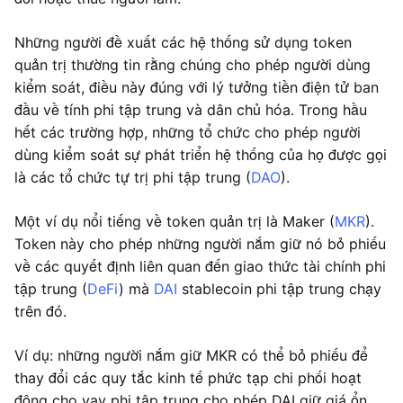
Những người đề xuất các hệ thống sử dụng token
quản trị thường tin rằng chúng cho phép người dùng
kiểm soát, điều này đúng với lý tưởng tiền điện tử ban
đầu về tính phi tập trung và dân chủ hóa. Trong hầu
hết các trường hợp, những tổ chức cho phép người
dùng kiểm soát sự phát triển hệ thống của họ được gọi
là các tổ chức tự trị phi tập trung (
DAO
).
Một ví dụ nổi tiếng về token quản trị là Maker (
MKR
).
Token này cho phép những người nắm giữ nó bỏ phiếu
về các quyết định liên quan đến giao thức tài chính phi
tập trung (
DeFi
) mà
DAI
stablecoin phi tập trung chạy
trên đó.
Ví dụ: những người nắm giữ MKR có thể bỏ phiếu để
thay đổi các quy tắc kinh tế phức tạp chi phối hoạt
động cho vay phi tập trung cho phép DAI giữ giá ổn