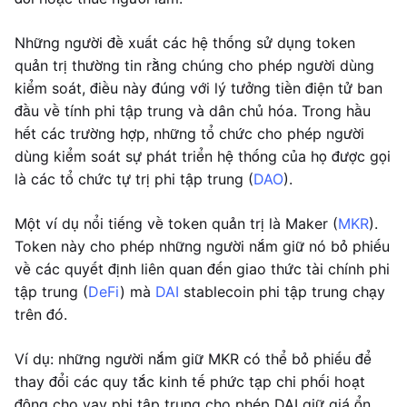
Những người đề xuất các hệ thống sử dụng token
quản trị thường tin rằng chúng cho phép người dùng
kiểm soát, điều này đúng với lý tưởng tiền điện tử ban
đầu về tính phi tập trung và dân chủ hóa. Trong hầu
hết các trường hợp, những tổ chức cho phép người
dùng kiểm soát sự phát triển hệ thống của họ được gọi
là các tổ chức tự trị phi tập trung (
DAO
).
Một ví dụ nổi tiếng về token quản trị là Maker (
MKR
).
Token này cho phép những người nắm giữ nó bỏ phiếu
về các quyết định liên quan đến giao thức tài chính phi
tập trung (
DeFi
) mà
DAI
stablecoin phi tập trung chạy
trên đó.
Ví dụ: những người nắm giữ MKR có thể bỏ phiếu để
thay đổi các quy tắc kinh tế phức tạp chi phối hoạt
động cho vay phi tập trung cho phép DAI giữ giá ổn