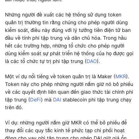
Những người đề xuất các hệ thống sử dụng token
quản trị thường tin rằng chúng cho phép người dùng
kiểm soát, điều này đúng với lý tưởng tiền điện tử ban
đầu về tính phi tập trung và dân chủ hóa. Trong hầu
hết các trường hợp, những tổ chức cho phép người
dùng kiểm soát sự phát triển hệ thống của họ được gọi
là các tổ chức tự trị phi tập trung (
DAO
).
Một ví dụ nổi tiếng về token quản trị là Maker (
MKR
).
Token này cho phép những người nắm giữ nó bỏ phiếu
về các quyết định liên quan đến giao thức tài chính phi
tập trung (
DeFi
) mà
DAI
stablecoin phi tập trung chạy
trên đó.
Ví dụ: những người nắm giữ MKR có thể bỏ phiếu để
thay đổi các quy tắc kinh tế phức tạp chi phối hoạt
động cho vay phi tập trung cho phép DAI giữ giá ổn