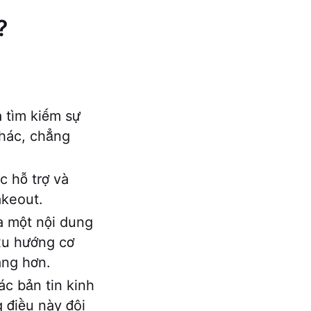
?
:
 tìm kiếm sự
khác, chẳng
 hỗ trợ và
akeout.
a một nội dung
 xu hướng cơ
àng hơn.
c bản tin kinh
 điều này đôi