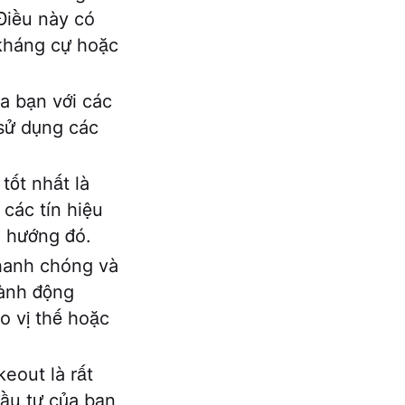
 Điều này có
 kháng cự hoặc
a bạn với các
 sử dụng các
tốt nhất là
các tín hiệu
u hướng đó.
hanh chóng và
hành động
o vị thế hoặc
keout là rất
đầu tư của bạn