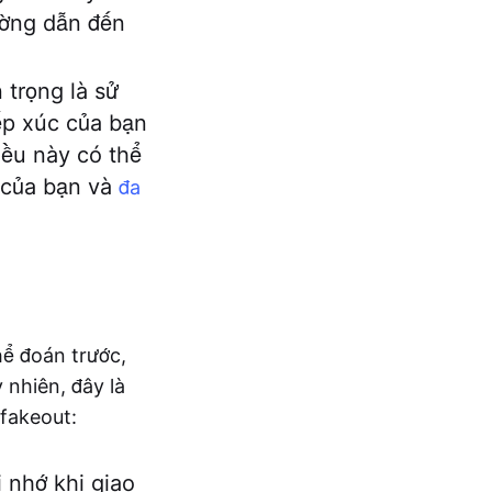
rường dẫn đến
 trọng là sử
iếp xúc của bạn
iều này có thể
ế của bạn và
đa
hể đoán trước,
nhiên, đây là
 fakeout:
 nhớ khi giao