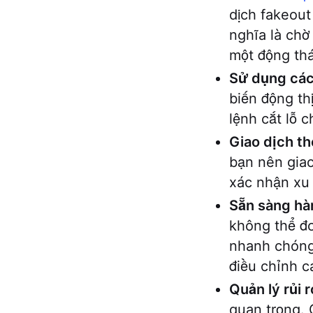
dịch fakeout
nghĩa là chờ
một động th
Sử dụng các 
biến động th
lệnh cắt lỗ c
Giao dịch t
bạn nên giao
xác nhận xu 
Sẵn sàng hà
không thể đo
nhanh chóng 
điều chỉnh c
Quản lý rủi r
quan trọng. 