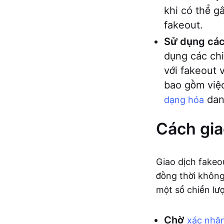
khi có thể g
fakeout.
Sử dụng các 
dụng các chi
với fakeout 
bao gồm việ
dan
dạng hóa
Cách gia
Giao dịch fakeo
đồng thời không
một số chiến lư
Chờ
xác nhậ