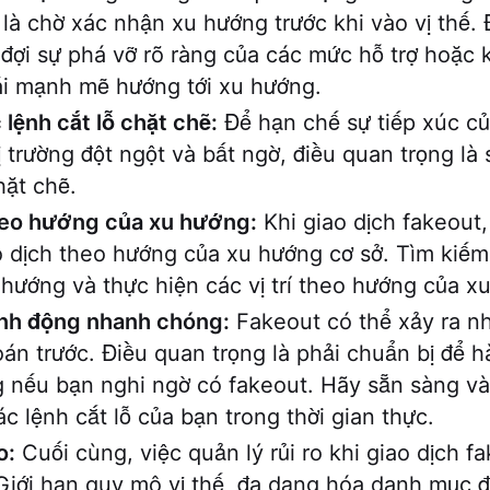
 là chờ xác nhận xu hướng trước khi vào vị thế.
 đợi sự phá vỡ rõ ràng của các mức hỗ trợ hoặc
ái mạnh mẽ hướng tới xu hướng.
lệnh cắt lỗ chặt chẽ:
Để hạn chế sự tiếp xúc củ
ị trường đột ngột và bất ngờ, điều quan trọng là
hặt chẽ.
heo hướng của xu hướng:
Khi giao dịch fakeout, 
 dịch theo hướng của xu hướng cơ sở. Tìm kiếm 
hướng và thực hiện các vị trí theo hướng của x
nh động nhanh chóng:
Fakeout có thể xảy ra n
án trước. Điều quan trọng là phải chuẩn bị để 
nếu bạn nghi ngờ có fakeout. Hãy sẵn sàng và
ác lệnh cắt lỗ của bạn trong thời gian thực.
o:
Cuối cùng, việc quản lý rủi ro khi giao dịch fa
Giới hạn quy mô vị thế, đa dạng hóa danh mục 