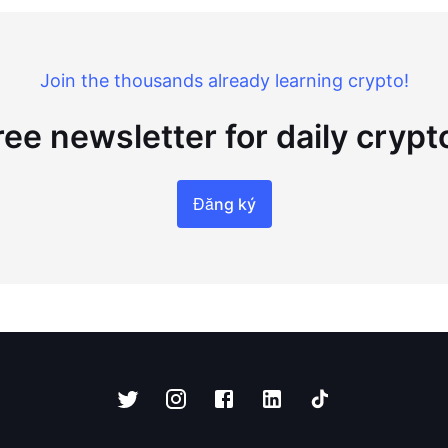
Join the thousands already learning crypto!
ree newsletter for daily cryp
Đăng ký