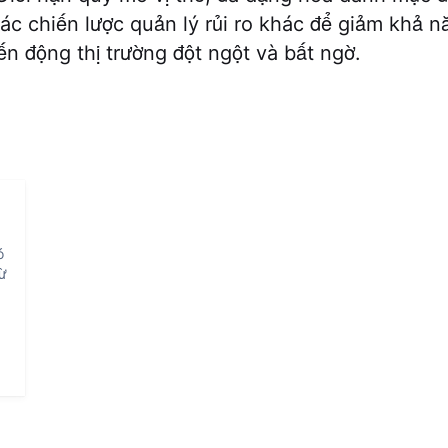
ác chiến lược quản lý rủi ro khác để giảm khả n
ến động thị trường đột ngột và bất ngờ.
ó
từ