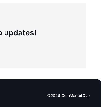
to updates!
©
2026
CoinMarketCap