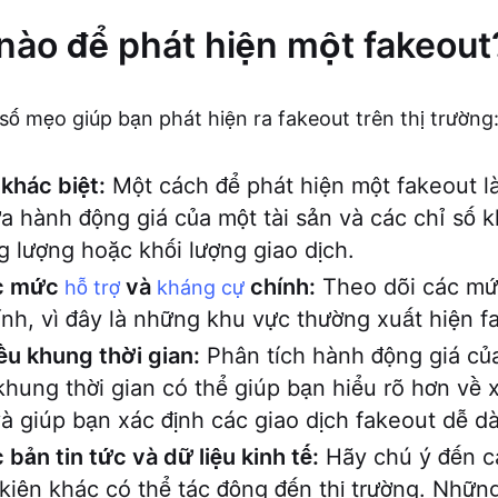
nào để phát hiện một fakeout
số mẹo giúp bạn phát hiện ra fakeout trên thị trường
khác biệt:
Một cách để phát hiện một fakeout là
ữa hành động giá của một tài sản và các chỉ số 
 lượng hoặc khối lượng giao dịch.
ác mức
và
chính:
Theo dõi các mức
hỗ trợ
kháng cự
nh, vì đây là những khu vực thường xuất hiện f
u khung thời gian:
Phân tích hành động giá củ
khung thời gian có thể giúp bạn hiểu rõ hơn về
à giúp bạn xác định các giao dịch fakeout dễ d
 bản tin tức và dữ liệu kinh tế:
Hãy chú ý đến cá
 kiện khác có thể tác động đến thị trường. Những