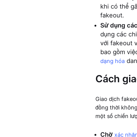
khi có thể g
fakeout.
Sử dụng các 
dụng các chi
với fakeout 
bao gồm việ
dan
dạng hóa
Cách gia
Giao dịch fakeo
đồng thời không
một số chiến lư
Chờ
xác nhậ