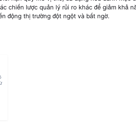
ác chiến lược quản lý rủi ro khác để giảm khả n
ến động thị trường đột ngột và bất ngờ.
ó
từ