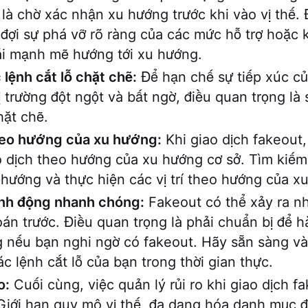
 là chờ xác nhận xu hướng trước khi vào vị thế.
 đợi sự phá vỡ rõ ràng của các mức hỗ trợ hoặc
ái mạnh mẽ hướng tới xu hướng.
lệnh cắt lỗ chặt chẽ:
Để hạn chế sự tiếp xúc củ
ị trường đột ngột và bất ngờ, điều quan trọng là
hặt chẽ.
heo hướng của xu hướng:
Khi giao dịch fakeout, 
 dịch theo hướng của xu hướng cơ sở. Tìm kiếm 
hướng và thực hiện các vị trí theo hướng của x
nh động nhanh chóng:
Fakeout có thể xảy ra n
án trước. Điều quan trọng là phải chuẩn bị để 
nếu bạn nghi ngờ có fakeout. Hãy sẵn sàng và
ác lệnh cắt lỗ của bạn trong thời gian thực.
o:
Cuối cùng, việc quản lý rủi ro khi giao dịch fa
Giới hạn quy mô vị thế, đa dạng hóa danh mục 