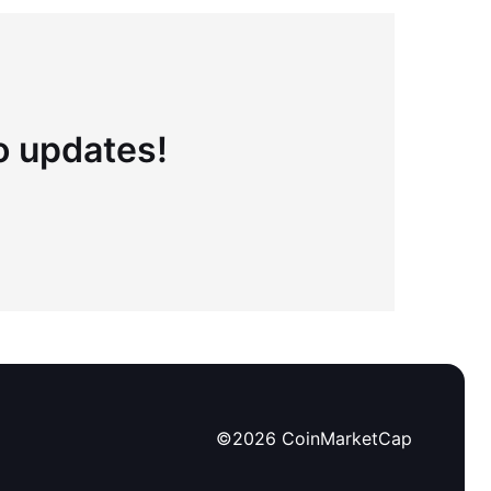
to updates!
©
2026
CoinMarketCap