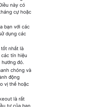
 Điều này có
 kháng cự hoặc
a bạn với các
 sử dụng các
tốt nhất là
các tín hiệu
u hướng đó.
hanh chóng và
hành động
o vị thế hoặc
keout là rất
đầu tư của bạn