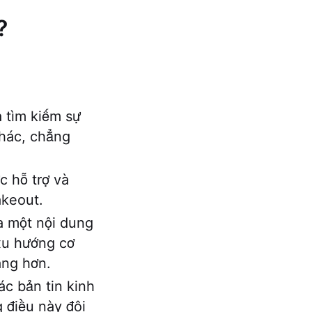
?
:
 tìm kiếm sự
khác, chẳng
 hỗ trợ và
akeout.
a một nội dung
 xu hướng cơ
àng hơn.
c bản tin kinh
 điều này đôi