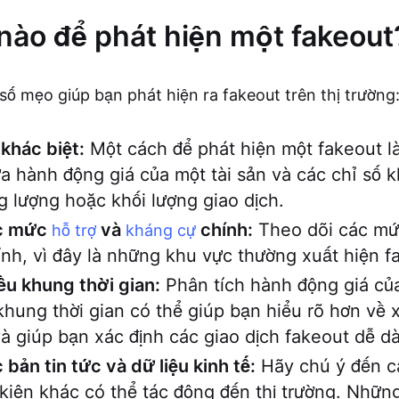
nào để phát hiện một fakeout
số mẹo giúp bạn phát hiện ra fakeout trên thị trường
khác biệt:
Một cách để phát hiện một fakeout là
ữa hành động giá của một tài sản và các chỉ số 
 lượng hoặc khối lượng giao dịch.
ác mức
và
chính:
Theo dõi các mức
hỗ trợ
kháng cự
nh, vì đây là những khu vực thường xuất hiện f
u khung thời gian:
Phân tích hành động giá củ
khung thời gian có thể giúp bạn hiểu rõ hơn về
à giúp bạn xác định các giao dịch fakeout dễ d
 bản tin tức và dữ liệu kinh tế:
Hãy chú ý đến cá
 kiện khác có thể tác động đến thị trường. Những