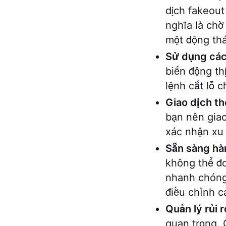
dịch fakeout
nghĩa là chờ
một động th
Sử dụng các 
biến động th
lệnh cắt lỗ c
Giao dịch t
bạn nên giao
xác nhận xu 
Sẵn sàng hà
không thể đo
nhanh chóng 
điều chỉnh c
Quản lý rủi r
quan trọng. 