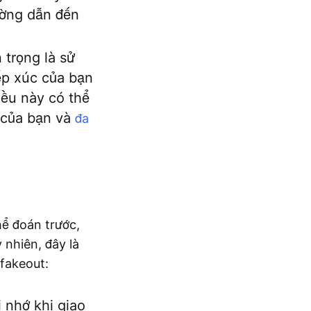
rường dẫn đến
 trọng là sử
iếp xúc của bạn
iều này có thể
ế của bạn và
đa
hể đoán trước,
nhiên, đây là
 fakeout:
 nhớ khi giao