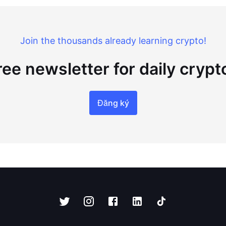
Join the thousands already learning crypto!
ree newsletter for daily cryp
Đăng ký