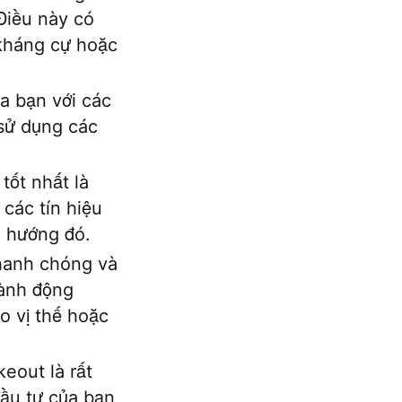
 Điều này có
 kháng cự hoặc
a bạn với các
 sử dụng các
tốt nhất là
các tín hiệu
u hướng đó.
hanh chóng và
hành động
o vị thế hoặc
keout là rất
đầu tư của bạn