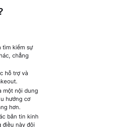
?
:
 tìm kiếm sự
khác, chẳng
 hỗ trợ và
akeout.
a một nội dung
 xu hướng cơ
àng hơn.
c bản tin kinh
 điều này đôi