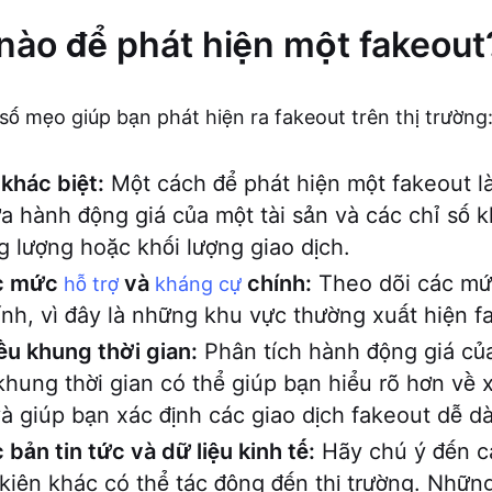
nào để phát hiện một fakeout
số mẹo giúp bạn phát hiện ra fakeout trên thị trường
khác biệt:
Một cách để phát hiện một fakeout là
ữa hành động giá của một tài sản và các chỉ số 
 lượng hoặc khối lượng giao dịch.
ác mức
và
chính:
Theo dõi các mức
hỗ trợ
kháng cự
nh, vì đây là những khu vực thường xuất hiện f
u khung thời gian:
Phân tích hành động giá củ
khung thời gian có thể giúp bạn hiểu rõ hơn về
à giúp bạn xác định các giao dịch fakeout dễ d
 bản tin tức và dữ liệu kinh tế:
Hãy chú ý đến cá
 kiện khác có thể tác động đến thị trường. Những