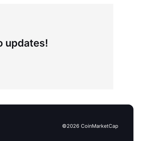
to updates!
©
2026
CoinMarketCap