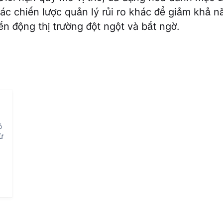
ác chiến lược quản lý rủi ro khác để giảm khả n
ến động thị trường đột ngột và bất ngờ.
ó
từ