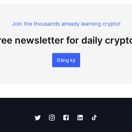
Join the thousands already learning crypto!
ree newsletter for daily cryp
Đăng ký