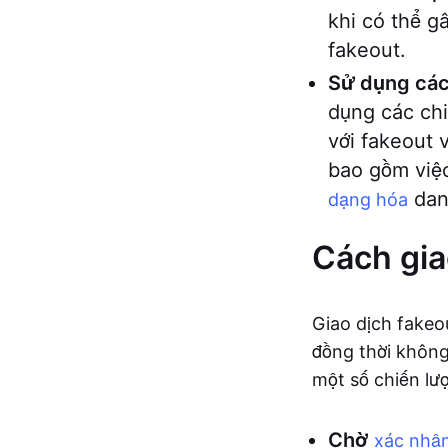
khi có thể g
fakeout.
Sử dụng các 
dụng các chi
với fakeout 
bao gồm việ
dan
dạng hóa
Cách gia
Giao dịch fakeo
đồng thời không
một số chiến lư
Chờ
xác nhậ