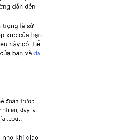
rường dẫn đến
 trọng là sử
iếp xúc của bạn
iều này có thể
ế của bạn và
đa
hể đoán trước,
nhiên, đây là
 fakeout:
 nhớ khi giao