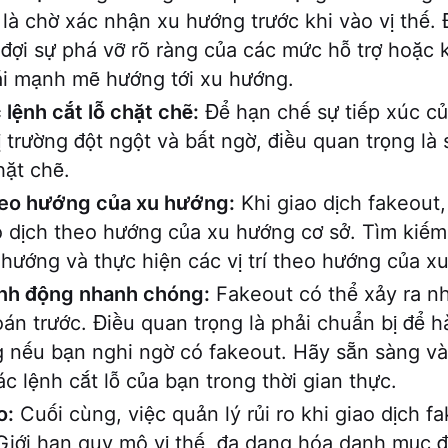
 là chờ xác nhận xu hướng trước khi vào vị thế.
 đợi sự phá vỡ rõ ràng của các mức hỗ trợ hoặc
ái mạnh mẽ hướng tới xu hướng.
lệnh cắt lỗ chặt chẽ:
Để hạn chế sự tiếp xúc củ
ị trường đột ngột và bất ngờ, điều quan trọng là
hặt chẽ.
heo hướng của xu hướng:
Khi giao dịch fakeout, 
 dịch theo hướng của xu hướng cơ sở. Tìm kiếm 
hướng và thực hiện các vị trí theo hướng của x
nh động nhanh chóng:
Fakeout có thể xảy ra n
án trước. Điều quan trọng là phải chuẩn bị để 
nếu bạn nghi ngờ có fakeout. Hãy sẵn sàng và
ác lệnh cắt lỗ của bạn trong thời gian thực.
o:
Cuối cùng, việc quản lý rủi ro khi giao dịch fa
Giới hạn quy mô vị thế, đa dạng hóa danh mục 