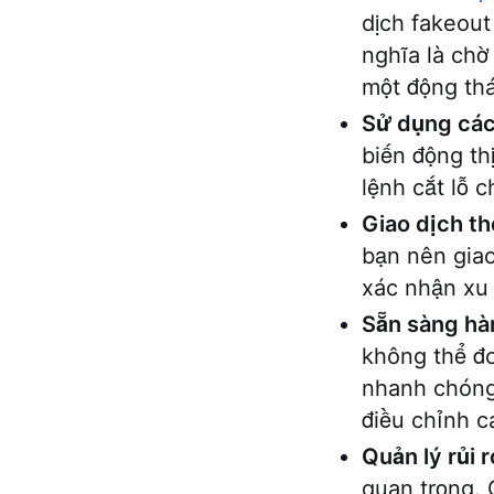
dịch fakeout
nghĩa là chờ
một động th
Sử dụng các 
biến động th
lệnh cắt lỗ c
Giao dịch t
bạn nên giao
xác nhận xu 
Sẵn sàng hà
không thể đo
nhanh chóng 
điều chỉnh c
Quản lý rủi r
quan trọng. 