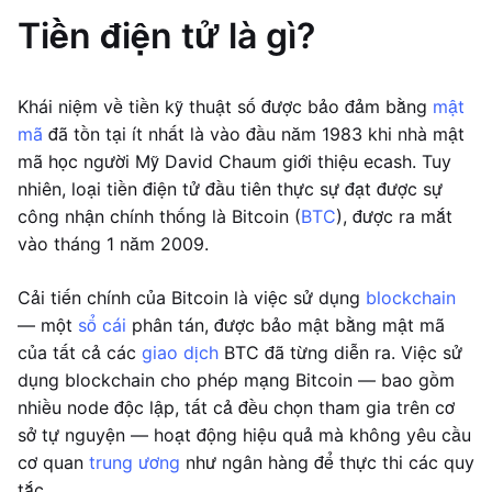
Tiền điện tử là gì?
Khái niệm về tiền kỹ thuật số được bảo đảm bằng
mật
mã
đã tồn tại ít nhất là vào đầu năm 1983 khi nhà mật
mã học người Mỹ David Chaum giới thiệu ecash. Tuy
nhiên, loại tiền điện tử đầu tiên thực sự đạt được sự
công nhận chính thống là Bitcoin (
BTC
), được ra mắt
vào tháng 1 năm 2009.
Cải tiến chính của Bitcoin là việc sử dụng
blockchain
— một
sổ cái
phân tán, được bảo mật bằng mật mã
của tất cả các
giao dịch
BTC đã từng diễn ra. Việc sử
dụng blockchain cho phép mạng Bitcoin — bao gồm
nhiều node độc lập, tất cả đều chọn tham gia trên cơ
sở tự nguyện — hoạt động hiệu quả mà không yêu cầu
cơ quan
trung ương
như ngân hàng để thực thi các quy
tắc.