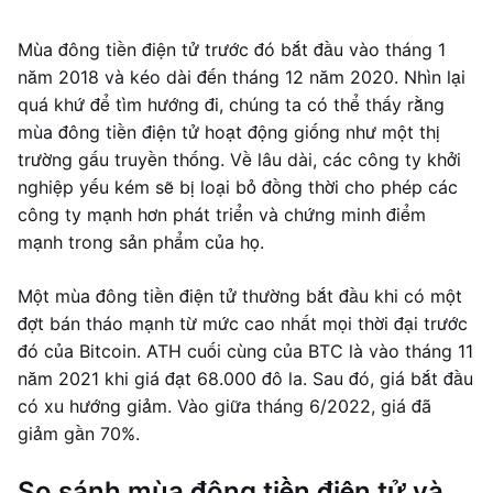
Mùa đông tiền điện tử trước đó bắt đầu vào tháng 1
năm 2018 và kéo dài đến tháng 12 năm 2020. Nhìn lại
quá khứ để tìm hướng đi, chúng ta có thể thấy rằng
mùa đông tiền điện tử hoạt động giống như một thị
trường gấu truyền thống. Về lâu dài, các công ty khởi
nghiệp yếu kém sẽ bị loại bỏ đồng thời cho phép các
công ty mạnh hơn phát triển và chứng minh điểm
mạnh trong sản phẩm của họ.
Một mùa đông tiền điện tử thường bắt đầu khi có một
đợt bán tháo mạnh từ mức cao nhất mọi thời đại trước
đó của Bitcoin. ATH cuối cùng của BTC là vào tháng 11
năm 2021 khi giá đạt 68.000 đô la. Sau đó, giá bắt đầu
có xu hướng giảm. Vào giữa tháng 6/2022, giá đã
giảm gần 70%.
So sánh mùa đông tiền điện tử và