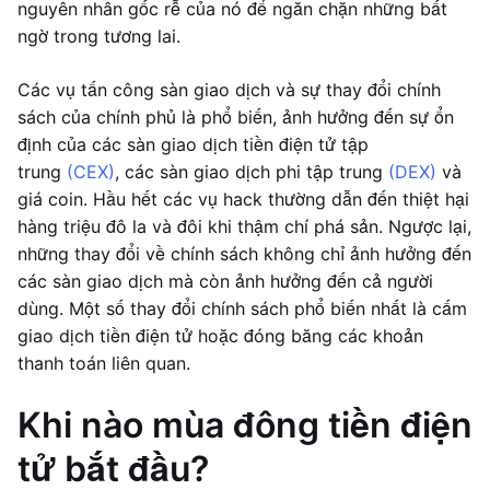
nguyên nhân gốc rễ của nó để ngăn chặn những bất
ngờ trong tương lai.
Các vụ tấn công sàn giao dịch và sự thay đổi chính
sách của chính phủ là phổ biến, ảnh hưởng đến sự ổn
định của các sàn giao dịch tiền điện tử tập
trung
(CEX)
, các sàn giao dịch phi tập trung
(DEX)
và
giá coin. Hầu hết các vụ hack thường dẫn đến thiệt hại
hàng triệu đô la và đôi khi thậm chí phá sản. Ngược lại,
những thay đổi về chính sách không chỉ ảnh hưởng đến
các sàn giao dịch mà còn ảnh hưởng đến cả người
dùng. Một số thay đổi chính sách phổ biến nhất là cấm
giao dịch tiền điện tử hoặc đóng băng các khoản
thanh toán liên quan.
Khi nào mùa đông tiền điện
tử bắt đầu?