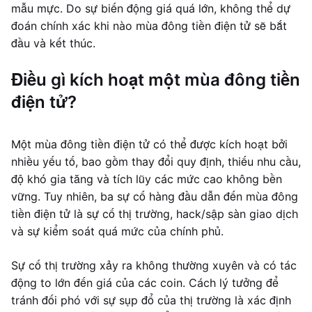
mẫu mực. Do sự biến động giá quá lớn, không thể dự
đoán chính xác khi nào mùa đông tiền điện tử sẽ bắt
đầu và kết thúc.
Điều gì kích hoạt một mùa đông tiền
điện tử?
Một mùa đông tiền điện tử có thể được kích hoạt bởi
nhiều yếu tố, bao gồm thay đổi quy định, thiếu nhu cầu,
độ khó gia tăng và tích lũy các mức cao không bền
vững. Tuy nhiên, ba sự cố hàng đầu dẫn đến mùa đông
tiền điện tử là sự cố thị trường, hack/sập sàn giao dịch
và sự kiểm soát quá mức của chính phủ.
Sự cố thị trường xảy ra không thường xuyên và có tác
động to lớn đến giá của các coin. Cách lý tưởng để
tránh đối phó với sự sụp đổ của thị trường là xác định