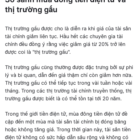
thị trường gấu
Thị trường gấu được cho là diễn ra khi giá của tài sản
tài chính giảm liên tục. Hầu hết các chuyên gia tài
chính đều đồng ý rằng việc giảm giá từ 20% trở lên
được coi là "thị trường gấu".
Thị trường gấu cũng thường được đặc trưng bởi sự phi
lý và bi quan, dẫn đến giá thậm chí còn giảm hơn nữa.
Thị trường gấu có thể tiếp tục trong vài tuần hoặc vài
tháng. Trong các thị trường tài chính truyền thống, thị
trường gấu được biết là có thể tồn tại tới 20 năm.
Trong thế giới tiền điện tử, mùa đông tiền điện tử đề
cập đến một mùa mà tài sản tài chính bị đóng băng
hoặc không tăng giá. Trong thời gian này, tài sản tiền
điện tử không có sức hấp dẫn sâu rộng và không có