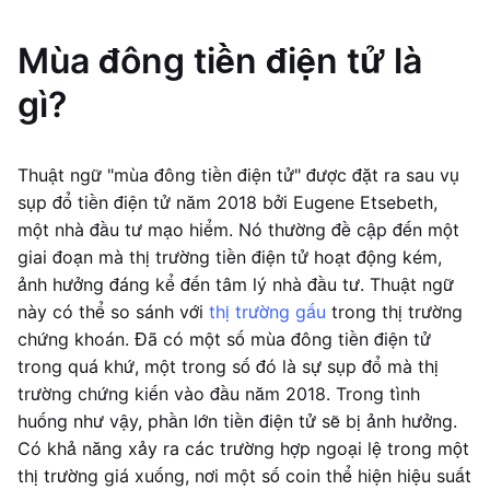
Mùa đông tiền điện tử là
gì?
Thuật ngữ "mùa đông tiền điện tử" được đặt ra sau vụ
sụp đổ tiền điện tử năm 2018 bởi Eugene Etsebeth,
một nhà đầu tư mạo hiểm. Nó thường đề cập đến một
giai đoạn mà thị trường tiền điện tử hoạt động kém,
ảnh hưởng đáng kể đến tâm lý nhà đầu tư. Thuật ngữ
này có thể so sánh với
thị trường gấu
trong thị trường
chứng khoán. Đã có một số mùa đông tiền điện tử
trong quá khứ, một trong số đó là sự sụp đổ mà thị
trường chứng kiến vào đầu năm 2018. Trong tình
huống như vậy, phần lớn tiền điện tử sẽ bị ảnh hưởng.
Có khả năng xảy ra các trường hợp ngoại lệ trong một
thị trường giá xuống, nơi một số coin thể hiện hiệu suất