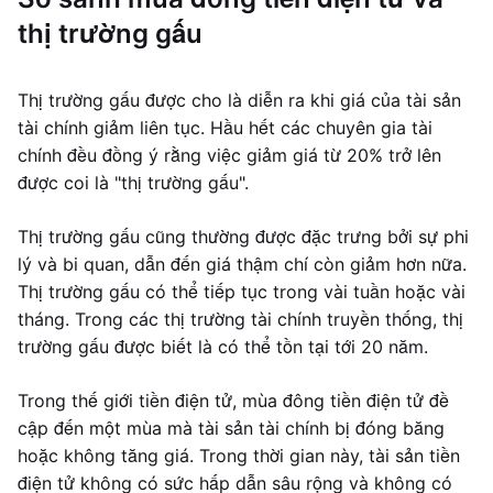
thị trường gấu
Thị trường gấu được cho là diễn ra khi giá của tài sản
tài chính giảm liên tục. Hầu hết các chuyên gia tài
chính đều đồng ý rằng việc giảm giá từ 20% trở lên
được coi là "thị trường gấu".
Thị trường gấu cũng thường được đặc trưng bởi sự phi
lý và bi quan, dẫn đến giá thậm chí còn giảm hơn nữa.
Thị trường gấu có thể tiếp tục trong vài tuần hoặc vài
tháng. Trong các thị trường tài chính truyền thống, thị
trường gấu được biết là có thể tồn tại tới 20 năm.
Trong thế giới tiền điện tử, mùa đông tiền điện tử đề
cập đến một mùa mà tài sản tài chính bị đóng băng
hoặc không tăng giá. Trong thời gian này, tài sản tiền
điện tử không có sức hấp dẫn sâu rộng và không có