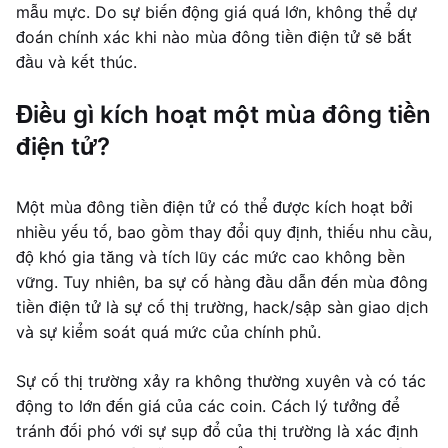
mẫu mực. Do sự biến động giá quá lớn, không thể dự
đoán chính xác khi nào mùa đông tiền điện tử sẽ bắt
đầu và kết thúc.
Điều gì kích hoạt một mùa đông tiền
điện tử?
Một mùa đông tiền điện tử có thể được kích hoạt bởi
nhiều yếu tố, bao gồm thay đổi quy định, thiếu nhu cầu,
độ khó gia tăng và tích lũy các mức cao không bền
vững. Tuy nhiên, ba sự cố hàng đầu dẫn đến mùa đông
tiền điện tử là sự cố thị trường, hack/sập sàn giao dịch
và sự kiểm soát quá mức của chính phủ.
Sự cố thị trường xảy ra không thường xuyên và có tác
động to lớn đến giá của các coin. Cách lý tưởng để
tránh đối phó với sự sụp đổ của thị trường là xác định