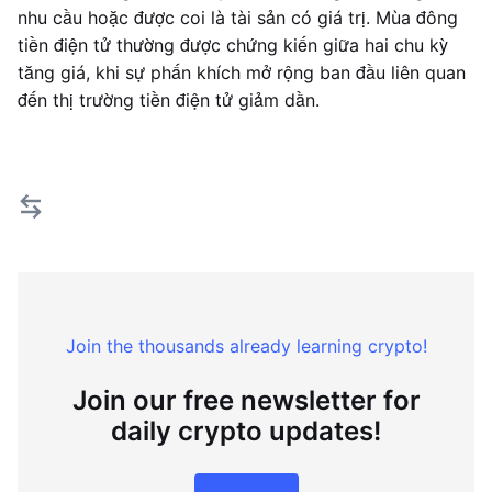
nhu cầu hoặc được coi là tài sản có giá trị. Mùa đông
tiền điện tử thường được chứng kiến giữa hai chu kỳ
tăng giá, khi sự phấn khích mở rộng ban đầu liên quan
đến thị trường tiền điện tử giảm dần.
Join the thousands already learning crypto!
Join our free newsletter for
daily crypto updates!