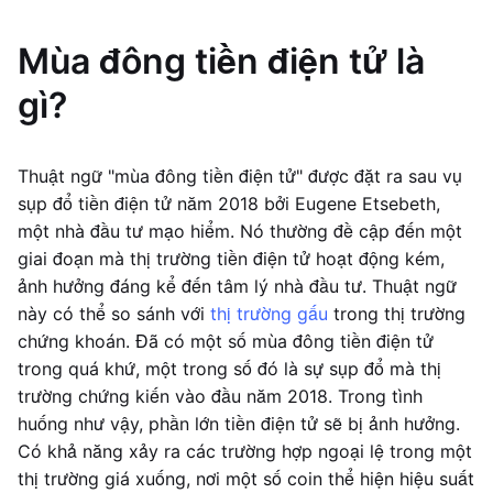
Mùa đông tiền điện tử là
gì?
Thuật ngữ "mùa đông tiền điện tử" được đặt ra sau vụ
sụp đổ tiền điện tử năm 2018 bởi Eugene Etsebeth,
một nhà đầu tư mạo hiểm. Nó thường đề cập đến một
giai đoạn mà thị trường tiền điện tử hoạt động kém,
ảnh hưởng đáng kể đến tâm lý nhà đầu tư. Thuật ngữ
này có thể so sánh với
thị trường gấu
trong thị trường
chứng khoán. Đã có một số mùa đông tiền điện tử
trong quá khứ, một trong số đó là sự sụp đổ mà thị
trường chứng kiến vào đầu năm 2018. Trong tình
huống như vậy, phần lớn tiền điện tử sẽ bị ảnh hưởng.
Có khả năng xảy ra các trường hợp ngoại lệ trong một
thị trường giá xuống, nơi một số coin thể hiện hiệu suất