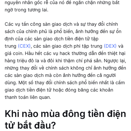
nguyên nhân gốc rễ của nó để ngăn chặn những bất
ngờ trong tương lai.
Các vụ tấn công sàn giao dịch và sự thay đổi chính
sách của chính phủ là phổ biến, ảnh hưởng đến sự ổn
định của các sàn giao dịch tiền điện tử tập
trung
(CEX)
, các sàn giao dịch phi tập trung
(DEX)
và
giá coin. Hầu hết các vụ hack thường dẫn đến thiệt hại
hàng triệu đô la và đôi khi thậm chí phá sản. Ngược lại,
những thay đổi về chính sách không chỉ ảnh hưởng đến
các sàn giao dịch mà còn ảnh hưởng đến cả người
dùng. Một số thay đổi chính sách phổ biến nhất là cấm
giao dịch tiền điện tử hoặc đóng băng các khoản
thanh toán liên quan.
Khi nào mùa đông tiền điện
tử bắt đầu?