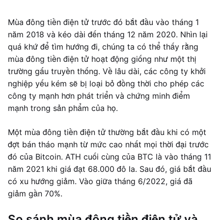
Mùa đông tiền điện tử trước đó bắt đầu vào tháng 1
năm 2018 và kéo dài đến tháng 12 năm 2020. Nhìn lại
quá khứ để tìm hướng đi, chúng ta có thể thấy rằng
mùa đông tiền điện tử hoạt động giống như một thị
trường gấu truyền thống. Về lâu dài, các công ty khởi
nghiệp yếu kém sẽ bị loại bỏ đồng thời cho phép các
công ty mạnh hơn phát triển và chứng minh điểm
mạnh trong sản phẩm của họ.
Một mùa đông tiền điện tử thường bắt đầu khi có một
đợt bán tháo mạnh từ mức cao nhất mọi thời đại trước
đó của Bitcoin. ATH cuối cùng của BTC là vào tháng 11
năm 2021 khi giá đạt 68.000 đô la. Sau đó, giá bắt đầu
có xu hướng giảm. Vào giữa tháng 6/2022, giá đã
giảm gần 70%.
So sánh mùa đông tiền điện tử và