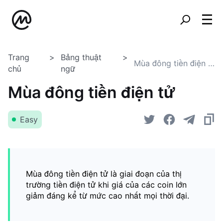
Trang
Bảng thuật
Mùa đông tiền điện tử
chủ
ngữ
Mùa đông tiền điện tử
Easy
Mùa đông tiền điện tử là giai đoạn của thị
trường tiền điện tử khi giá của các coin lớn
giảm đáng kể từ mức cao nhất mọi thời đại.